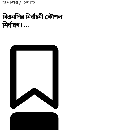
জনপ্রিয় / চলতি
বিএনপির নির্বাচনী কৌশল
নির্ধারণ। ...