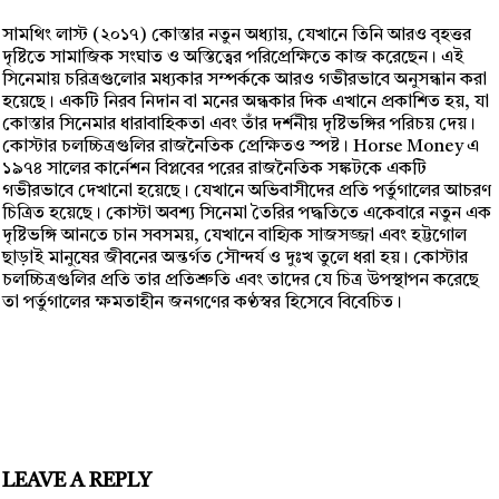
সামথিং লাস্ট (২০১৭) কোস্তার নতুন অধ্যায়, যেখানে তিনি আরও বৃহত্তর
দৃষ্টিতে সামাজিক সংঘাত ও অস্তিত্বের পরিপ্রেক্ষিতে কাজ করেছেন। এই
সিনেমায় চরিত্রগুলোর মধ্যকার সম্পর্ককে আরও গভীরভাবে অনুসন্ধান করা
হয়েছে। একটি নিরব নিদান বা মনের অন্ধকার দিক এখানে প্রকাশিত হয়, যা
কোস্তার সিনেমার ধারাবাহিকতা এবং তাঁর দর্শনীয় দৃষ্টিভঙ্গির পরিচয় দেয়।
কোস্টার চলচ্চিত্রগুলির রাজনৈতিক প্রেক্ষিতও স্পষ্ট। Horse Money এ
১৯৭৪ সালের কার্নেশন বিপ্লবের পরের রাজনৈতিক সঙ্কটকে একটি
গভীরভাবে দেখানো হয়েছে। যেখানে অভিবাসীদের প্রতি পর্তুগালের আচরণ
চিত্রিত হয়েছে। কোস্টা অবশ্য সিনেমা তৈরির পদ্ধতিতে একেবারে নতুন এক
দৃষ্টিভঙ্গি আনতে চান সবসময়, যেখানে বাহ্যিক সাজসজ্জা এবং হট্টগোল
ছাড়াই মানুষের জীবনের অন্তর্গত সৌন্দর্য ও দুঃখ তুলে ধরা হয়। কোস্টার
চলচ্চিত্রগুলির প্রতি তার প্রতিশ্রুতি এবং তাদের যে চিত্র উপস্থাপন করেছে
তা পর্তুগালের ক্ষমতাহীন জনগণের কণ্ঠস্বর হিসেবে বিবেচিত।
LEAVE A REPLY