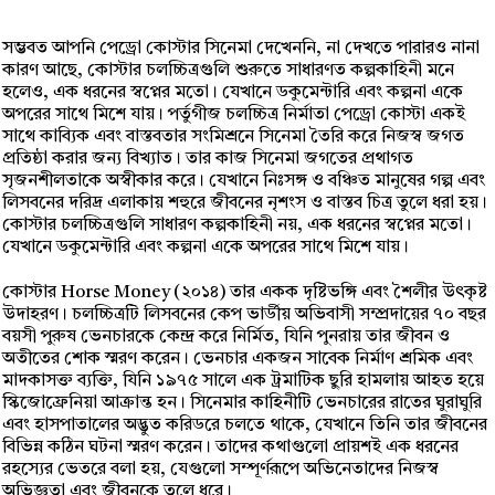
সম্ভবত আপনি পেড্রো কোস্টার সিনেমা দেখেননি, না দেখতে পারারও নানা
কারণ আছে, কোস্টার চলচ্চিত্রগুলি শুরুতে সাধারণত কল্পকাহিনী মনে
হলেও, এক ধরনের স্বপ্নের মতো। যেখানে ডকুমেন্টারি এবং কল্পনা একে
অপরের সাথে মিশে যায়। পর্তুগীজ চলচ্চিত্র নির্মাতা পেড্রো কোস্টা একই
সাথে কাব্যিক এবং বাস্তবতার সংমিশ্রনে সিনেমা তৈরি করে নিজস্ব জগত
প্রতিষ্ঠা করার জন্য বিখ্যাত। তার কাজ সিনেমা জগতের প্রথাগত
সৃজনশীলতাকে অস্বীকার করে। যেখানে নিঃসঙ্গ ও বঞ্চিত মানুষের গল্প এবং
লিসবনের দরিদ্র এলাকায় শহুরে জীবনের নৃশংস ও বাস্তব চিত্র তুলে ধরা হয়।
কোস্টার চলচ্চিত্রগুলি সাধারণ কল্পকাহিনী নয়, এক ধরনের স্বপ্নের মতো।
যেখানে ডকুমেন্টারি এবং কল্পনা একে অপরের সাথে মিশে যায়।
কোস্টার Horse Money (২০১৪) তার একক দৃষ্টিভঙ্গি এবং শৈলীর উৎকৃষ্ট
উদাহরণ। চলচ্চিত্রটি লিসবনের কেপ ভার্ডীয় অভিবাসী সম্প্রদায়ের ৭০ বছর
বয়সী পুরুষ ভেনচারকে কেন্দ্র করে নির্মিত, যিনি পুনরায় তার জীবন ও
অতীতের শোক স্মরণ করেন। ভেনচার একজন সাবেক নির্মাণ শ্রমিক এবং
মাদকাসক্ত ব্যক্তি, যিনি ১৯৭৫ সালে এক ট্রমাটিক ছুরি হামলায় আহত হয়ে
স্কিজোফ্রেনিয়া আক্রান্ত হন। সিনেমার কাহিনীটি ভেনচারের রাতের ঘুরাঘুরি
এবং হাসপাতালের অদ্ভুত করিডরে চলতে থাকে, যেখানে তিনি তার জীবনের
বিভিন্ন কঠিন ঘটনা স্মরণ করেন। তাদের কথাগুলো প্রায়শই এক ধরনের
রহস্যের ভেতরে বলা হয়, যেগুলো সম্পূর্ণরূপে অভিনেতাদের নিজস্ব
অভিজ্ঞতা এবং জীবনকে তুলে ধরে।