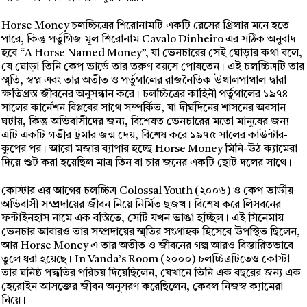
Horse Money চলচ্চিত্রের শিরোনামটি একটি রেসের থ্রিলার মনে হতে
পারে, কিন্তু পর্তুগিজ মূল শিরোনাম Cavalo Dinheiro এর সঠিক অনুবাদ
হবে “A Horse Named Money”, যা ভেনচারের সেই ঘোড়ার কথা বলে,
যে ঘোড়া তিনি কেপ ভার্ডে তার তরুণ বয়সে পোষতেন। এই চলচ্চিত্রটি তার
স্মৃতি, স্বপ্ন এবং তার অতীত ও পর্তুগালের রাজনৈতিক উথালপাথাল দ্বারা
ক্ষতিগ্রস্ত জীবনের অনুসন্ধান করে। চলচ্চিত্রের কাহিনী পর্তুগালের ১৯৭৪
সালের কার্নেশন বিপ্লবের সাথে সম্পর্কিত, যা দীর্ঘদিনের শাসনের অবসান
ঘটায়, কিন্তু অভিবাসীদের জন্য, বিশেষত ভেনচারের মতো মানুষের জন্য
এটি একটি গভীর ট্রমার জন্ম দেয়, বিশেষ করে ১৯৭৫ সালের কাউন্টার-
কুপের পর। আরো মজার ব্যাপার হচ্ছে Horse Money মিনি-উঠ ক্যামেরা
দিয়ে শুট করা হয়েছিল মাত্র তিন বা চার জনের একটি ছোট দলের সাথে।
কোস্টার এর আগের চলচ্চিত্র Colossal Youth (২০০৬) ও কেপ ভার্ডীয়
অভিবাসী সম্প্রদায়ের জীবন নিয়ে নির্মিত ছজখ। বিশেষ করে লিসবনের
ফন্টাইনহাস নামে এক বস্তিতে, সেটি যখন ভাঙা হচ্ছিল। এই সিনেমায়
ভেনচার আবারও তার সম্প্রদায়ের স্মৃতির সংগ্রাহক হিসেবে উপস্থিত ছিলেন,
আর Horse Money এ তার অতীত ও জীবনের গল্প আরও বিস্তারিতভাবে
তুলে ধরা হয়েছে। In Vanda’s Room (২০০০) চলচ্চিত্রটিতেও কোস্টা
তার ঘনিষ্ঠ পদ্ধতির পরিচয় দিয়েছিলেন, যেখানে তিনি এক বছরের জন্য এক
হেরোইন আসক্তের জীবন অনুসরণ করেছিলেন, কেবল নিজস্ব ক্যামেরা
নিয়ে।