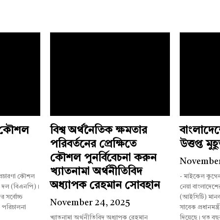
ী কৌশল
বিশ্ব অর্থনৈতিক ক্ষমতার
বাংলাদে
পরিবর্তনের প্রেক্ষিতে
উত্তপ্ত মুহূর
কৌশল পুনর্বিবেচনা করুন
5
November
খ্যাতনামা অর্থনীতিবিদ
 প্রচারণা কৌশল
- মাইকেল কুগে
অধ্যাপক রেহমান সোবহান
ী দল (বিএনপি)।
নেয়া বাংলাদেশের আন্তর্জাতিক অপরাধ ট্রাইব্যুনাল
 সর্বোচ্চ
(আইসিটি) মানব
November 24, 2025
া পরিচালনা
সাবেক প্রধানমন্ত্
খ্যাতনামা অর্থনীতিবিদ অধ্যাপক রেহমান
দিয়েছে। গত বছ