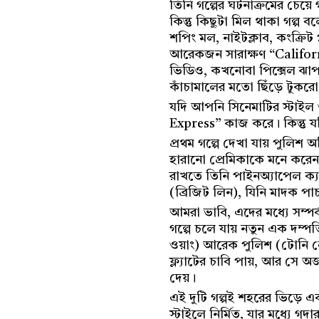
তিনি গল্পের ঘটনাক্রমের চেয়
কিন্তু কিছুটা মিল থাকা গল্প 
শপিং মল, নাইটক্লাব, কংক্রি
আরেকজন সারাক্ষণ “Californ
ভিডিও, কখনোবা পিক্সেল ঝাপস
কাঁচামালের মতো ছিঁড়ে টুকরো 
যদি আপনি সিনেমাটির স্টাইল
Express” কাজ করে। কিন্তু 
প্রথম গল্পে দেখা যায় পুলিশ
হারানো প্রেমিকাকে মনে করেন
রাখতে তিনি পাইনঅ্যাপেল ক্য
(ব্রিজিট লিন), যিনি মাদক পাচা
আমরা ভাবি, এদের মধ্যে সম্প
গল্পে চলে যায় নতুন এক দম্
ওয়াং) আরেক পুলিশ (টোনি লে
ফ্ল্যাটের চাবি পায়, আর সে অ
দেয়।
এই দুটি গল্পই শহরের ভিড়ে 
স্টাইলে নির্মিত, যার মধ্যে গ