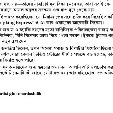
া মুখ্য নয়—তাদের যাত্রাটাই মূল বিষয়। মনে হয়, তারা সবাই যে
 যেখানে আসল অনুভব সবসময় এক ধাপ দূরে থেকে যায়।
 পছন্দ করেছিলেন যে, মিরাম্যাক্সের সঙ্গে চুক্তি করে নিজেই এক
hungking Express” ও ওং কার-ওয়াইয়ের আরেকটি সিনেমা।
ে জন উ ও জ্যাকি চ্যানের মতো বাণিজ্যিক পরিচালকেরা রাজত্ব ক
ল্পনির্দেশক, যিনি সিনেমার ভাষা নিয়ে খেলা করেন। টুকরো টুকরো 
কটা নতুন রূপ দেন।
্রিয় ছিলেন, তখন সিনেমা সমাজ ও রিপার্টরি থিয়েটার ছিলো যার
শক, যারা কেবল ভিডিও স্টোরের সীমিত পছন্দে বড় হয়েছে, ত
বিভ্রান্ত হতে পারে।
 মূলত মস্তিষ্কের জন্য হৃদয়ের জন্য নয়। আপনি এটি উপভোগ করব
র্কে সিনেমাটি কী জানে, সেটা বড় নয়। আর যাই হোক, বক্স অফিস
artist ghotonardashdik