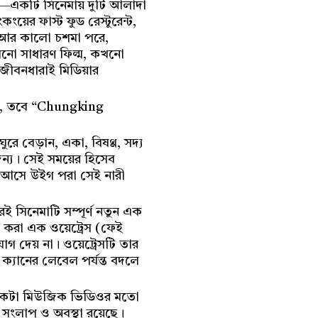
েন—একটি সিনেমায় দুটি আলাদা
়ের ফাস্ট ফুড রেস্টুরেন্ট,
ইগ আর কালো চশমা পরে,
খনো সাধারণ ফিল্ম, কখনো
জীবনধারাই মিডিয়ার
েন, তবে “Chungking
ে বেড়ান, একা, বিষণ্ণ, সদ্য
ন্য। সেই সময়ের হিসেব
নে আসে উইগ পরা সেই নারী
 সিনেমাটি সম্পূর্ণ নতুন এক
জ করা এক ওয়েট্রেস (ফেই
 দেয় না। ওয়েট্রেসটি তার
 ক্যানের লেবেল পর্যন্ত বদলে
ি অনেকটা মিউজিক ভিডিওর মতো
্ত সংলাপ ও অবস্থা রয়েছে।