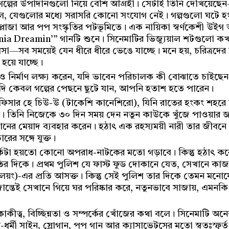
ে গল্পের উপাদানগুলো নিয়ে বেশি আগ্রহী। সেটাই তিনি দেখিয়েছ
বলে, যেগুলোর মধ্যে সরাসরি কোনো সংযোগ নেই। গল্পগুলো ঘটে হংকংয
ট প্লাজা আর পপ সংস্কৃতির পটভূমিতে। এক নায়িকা স্বর্ণকেশী উ
ia Dreamin’” গানটি শুনে। সিনেমাটির ভিজ্যুয়াল শটগুলো ক
া—সব সময়েই যেন ধীরে ধীরে ভেঙে যাচ্ছে। মনে হয়, চরিত্রদের 
হয়ে যাচ্ছে।
 ও নির্মাণ লক্ষ্য করেন, যদি ভাবেন পরিচালক কী বোঝাতে চাইছ
যদি কেবল গল্পের পেছনে ছুটে যান, আপনি হতাশ হতে পারেন।
 অফিসার হে চিউ-উ (টাকেশি কানেশিরো), যিনি রাতের হংকং শহরে ঘুর
। তিনি নিজেকে ৩০ দিন সময় দেন নতুন কাউকে খুঁজে পাওয়ার জ
ানের মেয়াদ ব্যবহার করেন। হঠাৎ এক রহস্যময়ী নারী তার জীব
রের সঙ্গে যুক্ত।
র্কটা হয়তো কোনো অপরাধ-নাটকের মতো গড়াবে। কিন্তু হঠাৎ করেই
পতির দিকে। প্রথম পুলিশ যে ফাস্ট ফুড দোকানে যেত, সেখানে কা
য়ং)-এর প্রতি আসক্ত। কিন্তু সেই পুলিশ তার দিকে তেমন মনোযোগ
জান্তেই সেখানে গিয়ে ঘর পরিষ্কার করে, নতুনভাবে সাজায়, এমনকি
একাকীত্ব, বিচ্ছিন্নতা ও সম্পর্কের খোঁজের কথা বলে। সিনেমাট
দার-ধর্মী সাইন, স্লোগান, পপ গান আর ক্যাসাভেটসের মতো স্বতঃস্ফূর