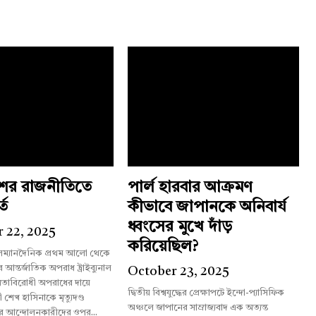
শের রাজনীতিতে
পার্ল হারবার আক্রমণ
্ত
কীভাবে জাপানকে অনিবার্য
ধ্বংসের মুখে দাঁড়
 22, 2025
করিয়েছিল?
লম্যানদৈনিক প্রথম আলো থেকে
October 23, 2025
তাবিরোধী অপরাধের দায়ে
দ্বিতীয় বিশ্বযুদ্ধের প্রেক্ষাপটে ইন্দো-প্যাসিফিক
রী শেখ হাসিনাকে মৃত্যুদণ্ড
অঞ্চলে জাপানের সাম্রাজ্যবাদ এক অত্যন্ত
র আন্দোলনকারীদের ওপর...