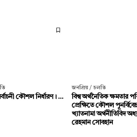
লতি
জনপ্রিয় / চলতি
্বাচনী কৌশল নির্ধারণ। ...
বিশ্ব অর্থনৈতিক ক্ষমতার পর
প্রেক্ষিতে কৌশল পুনর্বিবে
খ্যাতনামা অর্থনীতিবিদ অধ
রেহমান সোবহান