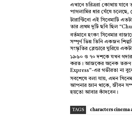
এখানে চরিত্ররা কোথায় যাবে ত
পাগলামির ধার ঘেঁষে চলেছে,
টারান্টিনো এই সিনেমাটি এতটাই
তার প্রথম দুটি ছবি ছিল “C
বর্তমানে হংকং সিনেমার বাজার
সম্পূর্ণ ভিন্ন তিনি একজন শি
সংস্কৃতির ব্লেন্ডারে ঘুরিয়ে এ
১৯৬০ ও ৭০ দশকে যখন গদার জনপ
করত। আজকের অনেক তরুণ দর্
Express”-এর গভীরতা না বুঝে 
সবশেষে বলা যায়, এমন সিনেমা
আপনার জ্ঞান থাকে, জীবন সম্প
হয়তো আবার কাঁদবেন।
TAGS
characters cinema 