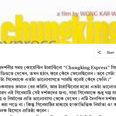
Share
্রদর্শনীর সময় কোয়েন্টিন টারান্টিনো “Chungking Express” 
ডিওতে দেখেন, তখন হঠাৎ করে কেঁদে ফেলেছিলেন। তবে সেটা দ
টা সিনেমাকে এতটা ভালোবাসতে পারছি বলেই কেঁদে ফেলি।”
একবারও রুমাল বের করিনি, আর টারান্টিনোর মতো এতটা ভালোও ল
 এই সিনেমাটি সেই দর্শকদের জন্য, যারা সিনেমাকে শুধু গল্প ব
্প ও নির্মাণের প্রতি ভালোবাসা থেকে দেখেন। এটি দৈনন্দিন দর্শক
া পড়ে না। কিন্তু সিনেমাটির মাধ্যমে হংকংভিত্তিক নির্মাতা ওং
ক হিসেবে প্রতিষ্ঠা করেন।