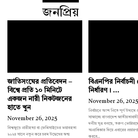
জনপ্রিয়
জাতিসংঘের প্রতিবেদন –
বিএনপির নির্বাচন
বিশ্বে প্রতি ১০ মিনিটে
নির্ধারণ। ...
একজন নারী নিকটজনের
November 26, 202
হাতে খুন
নির্বাচনে অংশ নিতে পূর্ণ উদ্যমে
সাজাচ্ছে বাংলাদেশ জাতীয়তাবাদ
November 26, 2025
দলীয় সূত্র বলছে, তরুণ ভোটারদের
বিশ্বজুড়ে নারীহত্যা বা ফেমিসাইডের ভয়াবহতা
অগ্রাধিকার দিয়ে এবারের প্রচারণ
২০২৪ সালে নতুন করে চরম উদ্বেগের জন্ম
করবে...