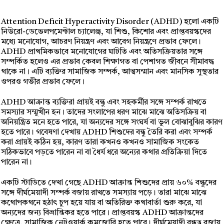
Attention Deficit Hyperactivity Disorder (ADHD) হলো একটি
নিউরো-ডেভেলপমেন্টাল চ্যালেঞ্জ, যা শিশু, কিশোর এবং প্রাপ্তবয়স্কদের
মধ্যে মনোযোগ, আচরণ নিয়ন্ত্রণ এবং আবেগ নিয়ন্ত্রণে প্রভাব ফেলে।
ADHD প্রাথমিকভাবে মনোযোগের ঘাটতি এবং অতিসক্রিয়তার সঙ্গে
সম্পর্কিত হলেও এর প্রভাব কেবল শিক্ষাগত বা পেশাগত জীবনে সীমাবদ্ধ
থাকে না। এটি ব্যক্তির সামাজিক সম্পর্ক, আত্মসম্মান এবং মানসিক সুস্থতার
ওপরও গভীর প্রভাব ফেলে।
ADHD আক্রান্ত ব্যক্তিরা প্রায়ই বন্ধু এবং সহকর্মীর সঙ্গে সম্পর্ক রাখতে
সমস্যার সম্মুখীন হন। তাদের সংলাপের ধরণ মাঝে মাঝে অতিসক্রিয় বা
অনিয়ন্ত্রিত মনে হতে পারে, যা অন্যদের সঙ্গে সংঘর্ষ বা ভুল বোঝাবুঝির কারণ
হতে পারে। গবেষণা দেখায় ADHD শিশুদের বন্ধু তৈরি করা এবং সম্পর্ক
করা প্রায়ই কঠিন হয়, কারণ তারা কখনও কখনও সামাজিক সংকেত
সঠিকভাবে পড়তে পারেন না বা ধৈর্য ধরে অন্যের কথার প্রতিক্রিয়া দিতে
পারেন না।
একটি স্টাডিতে দেখা গেছে ADHD আক্রান্ত শিশুদের প্রায় ৬০% বন্ধুদের
সঙ্গে দীর্ঘমেয়াদী সম্পর্ক বজায় রাখতে সমস্যায় পড়ে। তারা মাঝে মাঝে
কথোপকথনে হঠাৎ চুপ হয়ে যায় বা অতিরিক্ত কথাবার্তা শুরু করে, যা
অন্যদের জন্য বিভ্রান্তিকর হতে পারে। প্রাপ্তবয়স্ক ADHD আক্রান্তদের
ক্ষেত্রে, সামাজিক নেটওয়ার্ক কমজোরি হতে পারে। দীর্ঘমেয়াদী বন্ধুত্ব বজায়