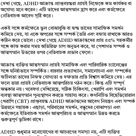
দেখা গেছে, ADHD আক্রান্ত প্রাপ্তবয়স্করা প্রায়ই নিজেকে কম কার্যকর বা
অযোগ্য মনে করেন। এটি তাদের আত্মসম্মান হ্রাস করে এবং কর্মক্ষেত্রে
নেতিবাচক আবেগ সৃষ্টি করে।
একই সঙ্গে কর্মক্ষেত্রে ভুল বোঝাবুঝি বা দ্বন্দ্ব তাদের সামাজিক সমর্থন
কমিয়ে দেয়, যা একে অপরের সঙ্গে সম্পর্ক তৈরি এবং বজায় রাখাকে আরও
কঠিন করে তোলে। দেখা গেছে ADHD আক্রান্তদের প্রায় ৫৫% সহকর্মীর
সঙ্গে কাজ করার সময় অতিরিক্ত চাপ অনুভব করে, যা পেশাগত সম্পর্ক ও
আত্মসম্মান উভয়ের ওপর নেতিবাচক প্রভাব ফেলে।
আক্রান্ত ব্যক্তির আত্মসম্মান প্রায়ই সামাজিক এবং পারিবারিক চ্যালেঞ্জের
সঙ্গে ঘনিষ্ঠভাবে সম্পর্কিত। বারবার প্রত্যাখ্যান, সমালোচনা এবং সম্পর্কের
জটিলতা তাদের নিজস্ব যোগ্যতা ও দক্ষতার প্রতি বিশ্বাস কমিয়ে দেয়। এর
ফলে তারা প্রায়ই নেতিবাচক আত্মপরিচয় গঠন করে। কিন্তু এটি সম্পূর্ণ
অন্ধকার নয়। গবেষণা দেখিয়েছে, সঠিক চিকিৎসা, থেরাপি এবং সমর্থন
ব্যবস্থা আত্মসম্মান পুনঃস্থাপন করতে সাহায্য করে। কগনিটিভ বিহেভিয়োরাল
থেরাপি (CBT) প্রাপ্তবয়স্ক ADHD আক্রান্তদের আবেগ নিয়ন্ত্রণ এবং সম্পর্ক
উন্নয়নে সহায়ক। এছাড়া, পরিবারের সমর্থন, বন্ধুদের বোঝাপড়া এবং
কর্মক্ষেত্রে ইতিবাচক সমর্থন আত্মপরিচয় ও আত্মসম্মান উন্নত করতে
গুরুত্বপূর্ণ ভূমিকা রাখে।
ADHD শুধুমাত্র মনোযোগের বা আচরণের সমস্যা নয়, এটি ব্যক্তির