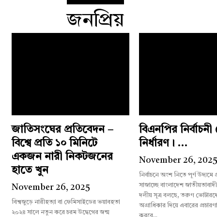
জনপ্রিয়
জাতিসংঘের প্রতিবেদন –
বিএনপির নির্বাচন
বিশ্বে প্রতি ১০ মিনিটে
নির্ধারণ। ...
একজন নারী নিকটজনের
November 26, 202
হাতে খুন
নির্বাচনে অংশ নিতে পূর্ণ উদ্যমে
সাজাচ্ছে বাংলাদেশ জাতীয়তাবাদ
November 26, 2025
দলীয় সূত্র বলছে, তরুণ ভোটারদের
বিশ্বজুড়ে নারীহত্যা বা ফেমিসাইডের ভয়াবহতা
অগ্রাধিকার দিয়ে এবারের প্রচারণ
২০২৪ সালে নতুন করে চরম উদ্বেগের জন্ম
করবে...