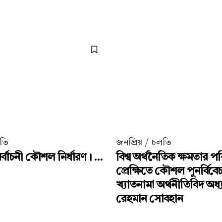
লতি
জনপ্রিয় / চলতি
্বাচনী কৌশল নির্ধারণ। ...
বিশ্ব অর্থনৈতিক ক্ষমতার পর
প্রেক্ষিতে কৌশল পুনর্বিবে
খ্যাতনামা অর্থনীতিবিদ অধ
রেহমান সোবহান