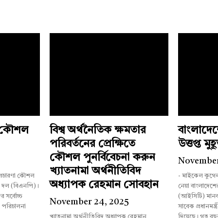
ী কৌশল
বিশ্ব অর্থনৈতিক ক্ষমতার
বাংলাদে
পরিবর্তনের প্রেক্ষিতে
উত্তপ্ত মুহূর
কৌশল পুনর্বিবেচনা করুন
5
November
খ্যাতনামা অর্থনীতিবিদ
 প্রচারণা কৌশল
- মাইকেল কুগে
অধ্যাপক রেহমান সোবহান
ী দল (বিএনপি)।
নেয়া বাংলাদেশের আন্তর্জাতিক অপরাধ ট্রাইব্যুনাল
 সর্বোচ্চ
(আইসিটি) মানব
November 24, 2025
া পরিচালনা
সাবেক প্রধানমন্ত্
খ্যাতনামা অর্থনীতিবিদ অধ্যাপক রেহমান
দিয়েছে। গত বছ