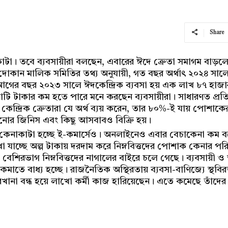
Share
টা। তবে ব্যবসায়ীরা বলছেন, এবারের ঈদে ক্রেতা সমাগম বাড়লে
কান মালিক সমিতির তথ্য অনুযায়ী, গত বছর অর্থাৎ ২০২৪ সা
আগের বছর ২০২৩ সালে ঈদকেন্দ্রিক ব্যবসা হয় এক লাখ ৮৭ হাজ
কোটি টাকার কম হতে পারে মনে করছেন ব্যবসায়ীরা। সাধারণত প্রত
কেন্দ্রিক ক্রেতারা যে অর্থ ব্যয় করেন, তার ৮০%-ই যায় পোশাকে
াজানোর জিনিস এবং কিছু আসবাবও বিক্রি হয়।
েনাকাটা হচ্ছে ই-কমার্সেও। অনলাইনেও এবার বেচাকেনা কম বলে 
 যাচ্ছে অল্প টাকায় দরদাম করে নিম্নবিত্তদের পোশাক কেনার পরিব
েশিরভাগ নিম্নবিত্তদের নাগালের বাইরে চলে গেছে। ব্যবসায়ী ও 
চ কমাতে বাধ্য হচ্ছে। রাজনৈতিক অস্থিরতায় ব্যবসা-বাণিজ্যে স্থব
খানা বন্ধ হয়ে লাখো কর্মী কাজ হারিয়েছেন। এতে কমেছে তাঁদের 