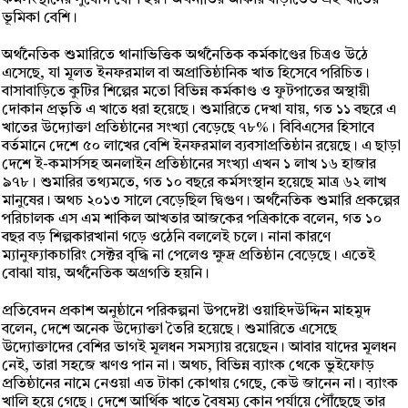
কর্মসংস্থানের সুযোগ বেশি হয়। অর্থনীতির আকার বাড়াতেও এই খাতের
ভূমিকা বেশি।
অর্থনৈতিক শুমারিতে থানাভিত্তিক অর্থনৈতিক কর্মকাণ্ডের চিত্রও উঠে
এসেছে, যা মূলত ইনফরমাল বা অপ্রাতিষ্ঠানিক খাত হিসেবে পরিচিত।
বাসাবাড়িতে কুটির শিল্পের মতো বিভিন্ন কর্মকাণ্ড ও ফুটপাতের অস্থায়ী
দোকান প্রভৃতি এ খাতে ধরা হয়েছে। শুমারিতে দেখা যায়, গত ১১ বছরে এ
খাতের উদ্যোক্তা প্রতিষ্ঠানের সংখ্যা বেড়েছে ৭৮%। বিবিএসের হিসাবে
বর্তমানে দেশে ৫০ লাখের বেশি ইনফরমাল ব্যবসাপ্রতিষ্ঠান রয়েছে। এ ছাড়া
দেশে ই-কমার্সসহ অনলাইন প্রতিষ্ঠানের সংখ্যা এখন ১ লাখ ১৬ হাজার
৯৭৮। শুমারির তথ্যমতে, গত ১০ বছরে কর্মসংস্থান হয়েছে মাত্র ৬২ লাখ
মানুষের। অথচ ২০১৩ সালে বেড়েছিল দ্বিগুণ। অর্থনৈতিক শুমারি প্রকল্পের
পরিচালক এস এম শাকিল আখতার আজকের পত্রিকাকে বলেন, গত ১০
বছর বড় শিল্পকারখানা গড়ে ওঠেনি বললেই চলে। নানা কারণে
ম্যানুফ্যাকচারিং সেক্টর বৃদ্ধি না পেলেও ক্ষুদ্র প্রতিষ্ঠান বেড়েছে। এতেই
বোঝা যায়, অর্থনৈতিক অগ্রগতি হয়নি।
প্রতিবেদন প্রকাশ অনুষ্ঠানে পরিকল্পনা উপদেষ্টা ওয়াহিদউদ্দিন মাহমুদ
বলেন, দেশে অনেক উদ্যোক্তা তৈরি হয়েছে। শুমারিতে এসেছে
উদ্যোক্তাদের বেশির ভাগই মূলধন সমস্যায় রয়েছেন। আবার যাদের মূলধন
নেই, তারা সহজে ঋণও পান না। অথচ, বিভিন্ন ব্যাংক থেকে ভুইফোড়
প্রতিষ্ঠানের নামে নেওয়া এত টাকা কোথায় গেছে, কেউ জানেন না। ব্যাংক
খালি হয়ে গেছে। দেশে আর্থিক খাতে বৈষম্য কোন পর্যায়ে পৌঁছেছে তার