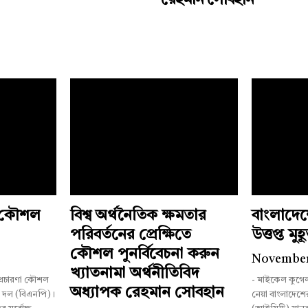
রেহমান সোবহান
ী কৌশল
বিশ্ব অর্থনৈতিক ক্ষমতার
বাংলাদে
পরিবর্তনের প্রেক্ষিতে
উত্তপ্ত মুহূর
কৌশল পুনর্বিবেচনা করুন
5
November
খ্যাতনামা অর্থনীতিবিদ
 প্রচারণা কৌশল
- মাইকেল কুগে
অধ্যাপক রেহমান সোবহান
ী দল (বিএনপি)।
নেয়া বাংলাদেশের আন্তর্জাতিক অপরাধ ট্রাইব্যুনাল