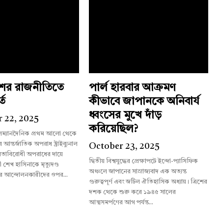
শের রাজনীতিতে
পার্ল হারবার আক্রমণ
্ত
কীভাবে জাপানকে অনিবার্য
ধ্বংসের মুখে দাঁড়
 22, 2025
করিয়েছিল?
লম্যানদৈনিক প্রথম আলো থেকে
October 23, 2025
তাবিরোধী অপরাধের দায়ে
দ্বিতীয় বিশ্বযুদ্ধের প্রেক্ষাপটে ইন্দো-প্যাসিফিক
রী শেখ হাসিনাকে মৃত্যুদণ্ড
অঞ্চলে জাপানের সাম্রাজ্যবাদ এক অত্যন্ত
র আন্দোলনকারীদের ওপর...
গুরুত্বপূর্ণ এবং জটিল ঐতিহাসিক অধ্যায়। ত্রিশের
দশক থেকে শুরু করে ১৯৪৫ সালের
আত্মসমর্পণের আগ পর্যন্ত...