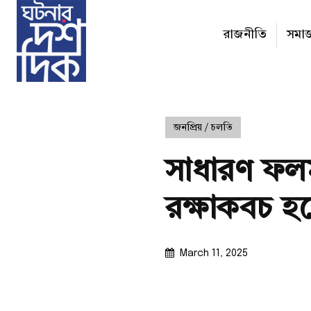
রাজনীতি
সমা
জনপ্রিয় / চলতি
সাধারণ ফলমূ
রক্ষাকবচ হ
March 11, 2025