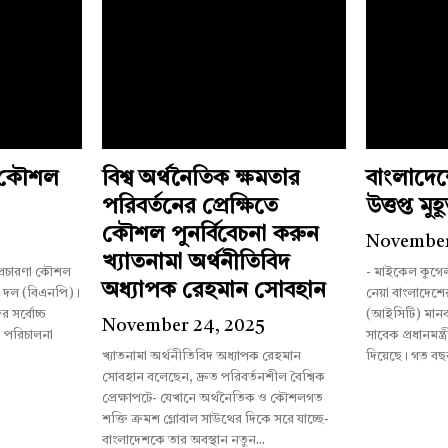
ী কৌশল
বিশ্ব অর্থনৈতিক ক্ষমতার
বাংলাদে
পরিবর্তনের প্রেক্ষিতে
উত্তপ্ত মুহূর
কৌশল পুনর্বিবেচনা করুন
5
November
খ্যাতনামা অর্থনীতিবিদ
 প্রচারণা কৌশল
- মাইকেল কুগে
অধ্যাপক রেহমান সোবহান
ী দল (বিএনপি)।
নেয়া বাংলাদেশের আন্তর্জাতিক অপরাধ ট্রাইব্যুনাল
 সর্বোচ্চ
(আইসিটি) মানব
November 24, 2025
া পরিচালনা
সাবেক প্রধানমন্ত্
খ্যাতনামা অর্থনীতিবিদ অধ্যাপক রেহমান
দিয়েছে। গত বছ
সোবহান বলেছেন, দ্রুত পরিবর্তনশীল বৈশ্বিক
প্রেক্ষাপটে- যেখানে অর্থনৈতিক ও কৌশলগত
শক্তি ক্রমশ গ্লোবাল সাউথের দিকে সরে যাচ্ছে-
বাংলাদেশকে তার অবস্থান নতুন...