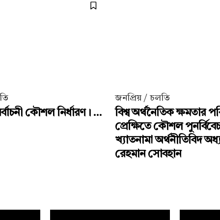
লতি
জনপ্রিয় / চলতি
্বাচনী কৌশল নির্ধারণ। ...
বিশ্ব অর্থনৈতিক ক্ষমতার পর
প্রেক্ষিতে কৌশল পুনর্বিবে
খ্যাতনামা অর্থনীতিবিদ অধ
রেহমান সোবহান