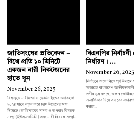
জাতিসংঘের প্রতিবেদন –
বিএনপির নির্বাচন
বিশ্বে প্রতি ১০ মিনিটে
নির্ধারণ। ...
একজন নারী নিকটজনের
November 26, 202
হাতে খুন
নির্বাচনে অংশ নিতে পূর্ণ উদ্যমে
সাজাচ্ছে বাংলাদেশ জাতীয়তাবাদ
November 26, 2025
দলীয় সূত্র বলছে, তরুণ ভোটারদের
বিশ্বজুড়ে নারীহত্যা বা ফেমিসাইডের ভয়াবহতা
অগ্রাধিকার দিয়ে এবারের প্রচারণ
২০২৪ সালে নতুন করে চরম উদ্বেগের জন্ম
করবে...
দিয়েছে। জাতিসংঘের মাদক ও অপরাধ বিষয়ক
সংস্থা (ইউএনওডিসি) এবং নারী বিষয়ক সংস্থা...