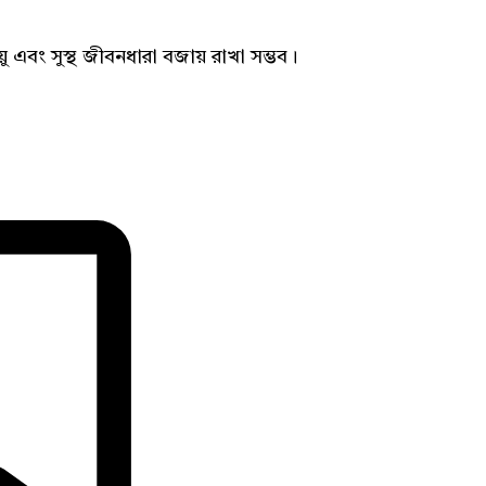
ু এবং সুস্থ জীবনধারা বজায় রাখা সম্ভব।