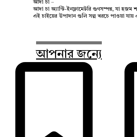
আদা চা –
আদা চা অ্যান্টি-ইনফ্লামেটরি গুণসম্পন্ন, যা হজম 
এই চাইয়ের উপাদান গুলি সল্প খরচে পাওয়া যায় এবং
আপনার জন্যে