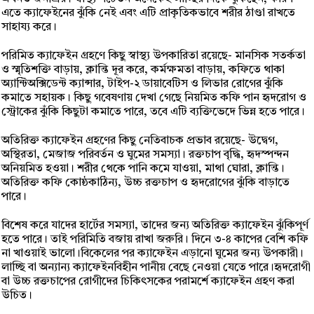
এতে ক্যাফেইনের ঝুঁকি নেই এবং এটি প্রাকৃতিকভাবে শরীর ঠাণ্ডা রাখতে
সাহায্য করে।
পরিমিত ক্যাফেইন গ্রহণে কিছু স্বাস্থ্য উপকারিতা রয়েছে- মানসিক সতর্কতা
ও স্মৃতিশক্তি বাড়ায়, ক্লান্তি দূর করে, কর্মক্ষমতা বাড়ায়, কফিতে থাকা
অ্যান্টিঅক্সিডেন্ট ক্যান্সার, টাইপ-২ ডায়াবেটিস ও লিভার রোগের ঝুঁকি
কমাতে সহায়ক। কিছু গবেষণায় দেখা গেছে নিয়মিত কফি পান হৃদরোগ ও
স্ট্রোকের ঝুঁকি কিছুটা কমাতে পারে, তবে এটি ব্যক্তিভেদে ভিন্ন হতে পারে।
অতিরিক্ত ক্যাফেইন গ্রহণের কিছু নেতিবাচক প্রভাব রয়েছে- উদ্বেগ,
অস্থিরতা, মেজাজ পরিবর্তন ও ঘুমের সমস্যা। রক্তচাপ বৃদ্ধি, হৃদস্পন্দন
অনিয়মিত হওয়া। শরীর থেকে পানি কমে যাওয়া, মাথা ঘোরা, ক্লান্তি।
অতিরিক্ত কফি কোষ্ঠকাঠিন্য, উচ্চ রক্তচাপ ও হৃদরোগের ঝুঁকি বাড়াতে
পারে।
বিশেষ করে যাদের হার্টের সমস্যা, তাদের জন্য অতিরিক্ত ক্যাফেইন ঝুঁকিপূর্ণ
হতে পারে। তাই পরিমিতি বজায় রাখা জরুরি। দিনে ৩-৪ কাপের বেশি কফি
না খাওয়াই ভালো।বিকেলের পর ক্যাফেইন এড়ানো ঘুমের জন্য উপকারী।
লাচ্ছি বা অন্যান্য ক্যাফেইনবিহীন পানীয় বেছে নেওয়া যেতে পারে।হৃদরোগী
বা উচ্চ রক্তচাপের রোগীদের চিকিৎসকের পরামর্শে ক্যাফেইন গ্রহণ করা
উচিত।