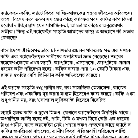
ক্যাফেইন-কফি, ল্যাটে কিংবা লাচ্ছি-আজকের শহুরে জীবনের অবিচ্ছেদ্য
অংশ। বিশেষ করে তরুণ সমাজের কাছে ক্যাফের গরম কফির কাপ কিংবা
ঘরোয়া লাচ্ছির গ্লাস যেন সামাজিকতা, আড্ডা ও কাজের অনুপ্রেরণার
প্রতীক। কিন্তু এই ক্যাফেইন সংস্কৃতি আমাদের স্বাস্থ্য ও অভ্যাসে কী প্রভাব
ফেলছে?
বাংলাদেশে ঐতিহ্যগতভাবে চা-নাশতার প্রচলন থাকলেও গত এক দশকে
কফি এবং ক্যাফেইনযুক্ত পানীয়ের জনপ্রিয়তা দ্রুত বেড়েছে। শহরের
ক্যাফেগুলোতে এখন ল্যাটে, ক্যাপুচিনো, এসপ্রেসো, ফ্র্যাপুচিনো-নানান
ধরনের কফি পরিবেশন হচ্ছে। কফির বাজার প্রায় ৬০ কোটি টাকার এবং
ঢাকায় ৫০টির বেশি প্রিমিয়াম কফি আউটলেট রয়েছে।
এই ক্যাফে সংস্কৃতি শুধু পানীয় নয়, বরং সামাজিক মেলামেশা, কাজের
পরিবেশ এবং একাকিত্ব দূর করার মাধ্যম হিসেবেও কাজ করছে। কফি এখন
শুধু পানীয় নয়, বরং ‘সোশ্যাল লুব্রিক্যান্ট’ হিসেবে বিবেচিত
ল্যাটে মূলত কফি ও দুধের মিশ্রণ, যেখানে ক্যাফেইনের উপস্থিতি থাকে।
অপরদিকে লাচ্ছি হচ্ছে দই, পানি, চিনি ও মশলা দিয়ে তৈরি এক ধরনের
ঠাণ্ডা পানীয়, যাতে ক্যাফেইন নেই। শহুরে তরুণ প্রজন্মের কাছে ল্যাটে বা
কফির জনপ্রিয়তা বাড়লেও, গ্রামীণ কিংবা ঐতিহ্যবাহী পরিবেশে লাচ্ছি
এখনও জনপ্রিয়। স্বাস্থ্য সচেতন অনেকেই লাচ্ছির দিকে ঝুঁকছেন, কারণ