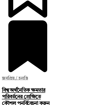
জনপ্রিয় / চলতি
বিশ্ব অর্থনৈতিক ক্ষমতার
পরিবর্তনের প্রেক্ষিতে
কৌশল পুনর্বিবেচনা করুন