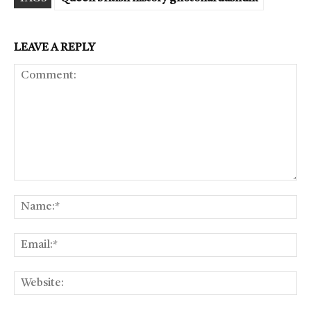
LEAVE A REPLY
Comment:
Na
Ema
Web