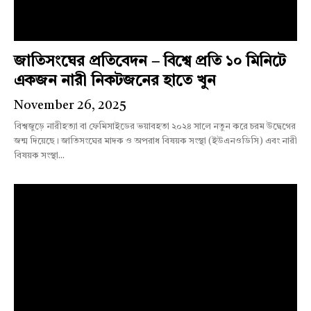
জাতিসংঘের প্রতিবেদন – বিশ্বে প্রতি ১০ মিনিটে
একজন নারী নিকটজনের হাতে খুন
November 26, 2025
বিশ্বজুড়ে নারীহত্যা বা ফেমিসাইডের ভয়াবহতা ২০২৪ সালে নতুন করে চরম উদ্বেগের
জন্ম দিয়েছে। জাতিসংঘের মাদক ও অপরাধ বিষয়ক সংস্থা (ইউএনওডিসি) এবং নারী
বিষয়ক সংস্থা...