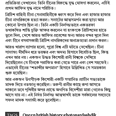
প্রতিক্রিয়া দেখালেন: তিনি চীনের বিরুদ্ধে যুদ্ধ ঘোষণা করলেন, এটিই
প্রথম আফিম যুদ্ধ নামে পরিচিত।
ব্রিটিশ বাহিনী চীনা সেনাবাহিনীকে ধ্বংস করে দিল এবং হাজার হাজার
চীনা নাগরিককে হত্যা করল। সম্রাটের আত্মসমর্পন করা ছাড়া আর
কোনো উপায় ছিল না। তিনি একটি নির্লজ্জভাবে একতরফা
তথাকথিত শান্তি চুক্তি স্বাক্ষর করলেন যা হংকংকে ব্রিটিশদের হাতে
তুলে দিল, দেশে আরও আফিম প্রবেশের জন্য আরও বন্দর খুলে দিল
এবং চীনে বসবাসকারী ব্রিটিশ নাগরিকদের অনাক্রম্যতা প্রদান করল।
আরও খারাপ ব্যাপার হলো, পুরো বিশ্ব এটি ঘটতে দেখেছিল। চীনা
সাম্রাজ্য দীর্ঘদিন ধরে ভয়ঙ্কর এবং অদম্য হিসাবে বিবেচিত ছিল, কিন্তু
এখন আর নয়। একজন উদ্ধত কিশোরী রানী বিশ্বকে দেখিয়ে
দিয়েছিলেন যে চীনকে পরাজিত করা যেতে পারে এবং বেশ সহজেই।
এভাবেই চীনের “শতাব্দীর অপমান” হিসাবে উল্লিখিত সে সময়কাল
শুরু হয়েছিল।
আর একজন উৎপীড়ক কিশোরী একটি সম্মানিত প্রাচীন সভ্যতাকে
মাদক দিয়ে নতজানু করেছিল। তরুণী রানীর কাছে রূপা আসতে
থাকলে তবে পৃথিবীর অপর প্রান্তে অগণিত বিদেশীরা মারা গেলেও কিছু
আসে যায় না। এই নির্দয় নির্লজ্জ আত্মস্বার্থই তাকে সর্বকালের সবচেয়ে
সফল মাদক সম্রাজ্ঞী করে তুলেছিল।
TAGS
Queen british history ghotonardashdik