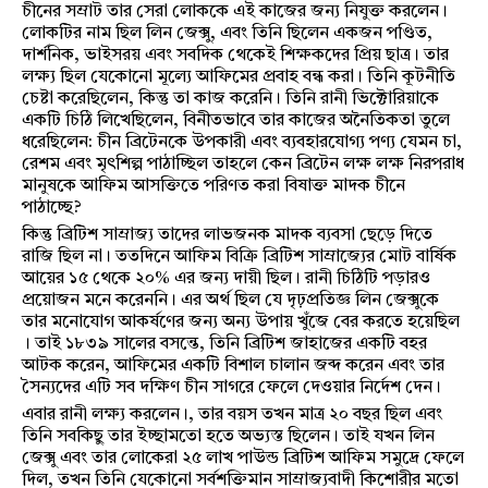
চীনের সম্রাট তার সেরা লোককে এই কাজের জন্য নিযুক্ত করলেন।
লোকটির নাম ছিল লিন জেক্সু, এবং তিনি ছিলেন একজন পণ্ডিত,
দার্শনিক, ভাইসরয় এবং সবদিক থেকেই শিক্ষকদের প্রিয় ছাত্র। তার
লক্ষ্য ছিল যেকোনো মূল্যে আফিমের প্রবাহ বন্ধ করা। তিনি কূটনীতি
চেষ্টা করেছিলেন, কিন্তু তা কাজ করেনি। তিনি রানী ভিক্টোরিয়াকে
একটি চিঠি লিখেছিলেন, বিনীতভাবে তার কাজের অনৈতিকতা তুলে
ধরেছিলেন: চীন ব্রিটেনকে উপকারী এবং ব্যবহারযোগ্য পণ্য যেমন চা,
রেশম এবং মৃৎশিল্প পাঠাচ্ছিল তাহলে কেন ব্রিটেন লক্ষ লক্ষ নিরপরাধ
মানুষকে আফিম আসক্তিতে পরিণত করা বিষাক্ত মাদক চীনে
পাঠাচ্ছে?
কিন্তু ব্রিটিশ সাম্রাজ্য তাদের লাভজনক মাদক ব্যবসা ছেড়ে দিতে
রাজি ছিল না। ততদিনে আফিম বিক্রি ব্রিটিশ সাম্রাজ্যের মোট বার্ষিক
আয়ের ১৫ থেকে ২০% এর জন্য দায়ী ছিল। রানী চিঠিটি পড়ারও
প্রয়োজন মনে করেননি। এর অর্থ ছিল যে দৃঢ়প্রতিজ্ঞ লিন জেক্সুকে
তার মনোযোগ আকর্ষণের জন্য অন্য উপায় খুঁজে বের করতে হয়েছিল
। তাই ১৮৩৯ সালের বসন্তে, তিনি ব্রিটিশ জাহাজের একটি বহর
আটক করেন, আফিমের একটি বিশাল চালান জব্দ করেন এবং তার
সৈন্যদের এটি সব দক্ষিণ চীন সাগরে ফেলে দেওয়ার নির্দেশ দেন।
এবার রানী লক্ষ্য করলেন।, তার বয়স তখন মাত্র ২০ বছর ছিল এবং
তিনি সবকিছু তার ইচ্ছামতো হতে অভ্যস্ত ছিলেন। তাই যখন লিন
জেক্সু এবং তার লোকেরা ২৫ লাখ পাউন্ড ব্রিটিশ আফিম সমুদ্রে ফেলে
দিল, তখন তিনি যেকোনো সর্বশক্তিমান সাম্রাজ্যবাদী কিশোরীর মতো