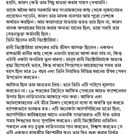
হয়নি, কারণ কেউ তার পিছু ধাওয়া করার সাহস দেখায়নি।
তাকে অবৈধ আয় সরকারি কর সংগ্রাহকদের কাছ থেকে লুকানোরও
প্রয়োজন পড়েনি, কারণ তার মাদক ব্যবসার আয় পুরো দেশকে
অর্থায়ন করছিল। আর কারাগারে যাওয়ার ভয়ও তার ছিল না, কারণ
মাদক অপরাধের বিচার করার ক্ষমতা যাদের ছিল, তারা সবাই তার
বেতনভুক্ত কর্মচারী ছিল।
তিনি ছিলেন রানী ভিক্টোরিয়া।
রানী ভিক্টোরিয়া মাদকের প্রতি ভীষণ আসক্ত ছিলেন। একজন
রাশভারী রানীর কাছ থেকে এমনটা হয়তো আশা করা যায় না, কিন্তু
এটাই একটা জনপ্রিয় ভুল ধারণা। মানুষ রানী ভিক্টোরিয়াকে অত্যন্ত
বৃদ্ধা হিসেবেই ভাবে, কিন্তু বাস্তবে সিংহাসনে আরোহণের সময় তার
বয়স ছিল মাত্র ১৮ বছর এবং তিনি নিয়মিত বিভিন্ন ধরনের ঔষধ সেবন
উপভোগ করতেন।
আফিম ছিল তার অন্যতম প্রিয়। তবে তিনি এটি পাইপে ধূমপান
করতেন না। ১৯ শতকের ব্রিটেনে আফিম সেবনের আরও ফ্যাশনেবল
উপায় ছিল লাউডানাম আকারে পান করা। আফিম এবং
অ্যালকোহলের এই তীব্র মিশ্রণ যেকোনো ব্যথা বা অস্বস্তি দূর করতে
ব্যাপকভাবে ব্যবহৃত হত। এটি অনেকটা অ্যাসপিরিনের মতো ছিল,
অ্যাসপিরিন আবিষ্কারের আগে এমনকি ডাক্তাররাও এটি দাঁত ওঠার
সময় শিশুদের জন্য সুপারিশ করতেন। রানী ভিক্টোরিয়া প্রতিদিন
সকালে এক বড় চুমুক লাউডানাম পান করতেন, বিশ্বাস করতেন যে
এটি একজন রাজকীয় কিশোরীর জন্য তার দিন শুরু করার নিখুঁত