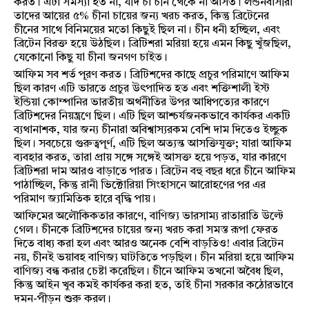
করত। এটা সমস্যা হত না, যদি চা চীন থেকে না আসত। লন্ডনবাসীরা
তাদের আয়ের ৫% চীনা চায়ের জন্য খরচ করত, কিন্তু ব্রিটেনের
চীনের সাথে বিনিময়ের মতো কিছুই ছিল না। চীন ধনী হচ্ছিল, এবং
ব্রিটেন বিরক্ত হয়ে উঠছিল। ব্রিটিশরা মরিয়া হয়ে এমন কিছু খুঁজছিল,
যেকোনো কিছু যা চীনা জনগণ চাইত।
আফিম সব শর্ত পূরণ করত। ব্রিটিশদের কাছে প্রচুর পরিমাণে আফিম
ছিল কারণ এটি ভারতে প্রচুর উৎপাদিত হত এবং শক্তিশালী ইস্ট
ইন্ডিয়া কোম্পানির ভারতীয় অর্থনীতির উপর আধিপত্যের কারণে
ব্রিটিশদের নিয়ন্ত্রণে ছিল। এটি ছিল আশ্চর্যজনকভাবে কার্যকর একটি
ব্যথানাশক, যার জন্য চীনারা অবিশ্বাস্যরকম বেশি দাম দিতেও ইচ্ছুক
ছিল। সবচেয়ে গুরুত্বপূর্ণ, এটি ছিল অত্যন্ত আসক্তিযুক্ত; যারা আফিম
ব্যবহার করত, তারা প্রায় সঙ্গে সঙ্গেই আসক্ত হয়ে পড়ত, যার কারণে
ব্রিটিশরা দাম আরও বাড়াতে পারত। ব্রিটেন বহু বছর ধরে চীনে আফিম
পাঠাচ্ছিল, কিন্তু রানী ভিক্টোরিয়া সিংহাসনে আরোহণের পর এর
পরিমাণ জ্যামিতিক হারে বৃদ্ধি পায়।
আফিমের অলৌকিকতার কারণে, বাণিজ্য ভারসাম্য রাতারাতি উল্টে
গেল। চীনকে ব্রিটিশদের চায়ের জন্য খরচ করা সমস্ত রূপা ফেরত
দিতে বাধ্য করা হল এবং আরও অনেক বেশি বাড়তিও! এবার ব্রিটেন
নয়, চীনই ভয়াবহ বাণিজ্য ঘাটতিতে পড়ছিল। চীন মরিয়া হয়ে আফিম
বাণিজ্য বন্ধ করার চেষ্টা করেছিল। চীনে আফিম তখনো অবৈধ ছিল,
কিন্তু আইন খুব কমই কার্যকর করা হত, তাই চীনা সরকার কঠোরভাবে
দমন-পীড়ন শুরু করল।