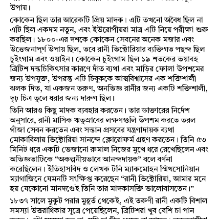
উপায়।
কোকেন ছিল তার আরেকটি প্রিয় মাদক। এটি তখনো অবৈধ ছিল না
এটি ছিল একদম নতুন, এবং ইউরোপীয়রা মাত্র এটি নিয়ে পরীক্ষা শুরু
করছিল। ১৮০০-এর দশকে কোকেন সেবনের অনেক মজার এবং
উত্তেজনাপূর্ণ উপায় ছিল, তবে রানী ভিক্টোরিয়ার ব্যক্তিগত পছন্দ ছিল
চুইংগাম এবং ওয়াইন। কোকেন চুইংগাম ছিল ১৯ শতকের ভয়াবহ
ব্রিটিশ দন্তচিকিৎসার কারণে দাঁত ব্যথা এবং মাড়ির ফোলা উপশমের
জন্য উপযুক্ত, উপরন্তু এটি চিবুককে আত্মবিশ্বাসের এক শক্তিশালী
ঝলক দিত, যা একজন তরুণ, অনভিজ্ঞ রানীর জন্য একটি শক্তিশালী,
দৃঢ় চিত্র তুলে ধরার জন্য দারুণ ছিল।
তিনি আরও কিছু মাদক ব্যবহার করতেন। তার ডাক্তারের নির্দেশ
অনুসারে, রানী মাসিক ঋতুস্রাবের লক্ষণগুলি উপশম করতে তরল
গাঁজা সেবন করতেন এবং সন্তান প্রসবের যন্ত্রণাদায়ক ব্যথা
মোকাবিলায় ভিক্টোরিয়া সানন্দে ক্লোরোফর্ম গ্রহণ করতেন। তিনি ৫৩
মিনিট ধরে একটি ভেজানো রুমাল নিজের মুখে ধরে রেখেছিলেন এবং
অভিজ্ঞতাটিকে “অকল্পনীয়ভাবে আনন্দদায়ক” বলে বর্ণনা
করেছিলেন। ইতিহাসবিদ ও লেখক টনি ম্যাকমোহন স্মিথসোনিয়ান
ম্যাগাজিনে যেমনটি সংক্ষিপ্ত করেছেন “রানী ভিক্টোরিয়া, আমার মনে
হয় যেকোনো মানদণ্ডেই তিনি তার মাদকাসক্তি ভালোবাসতেন।”
১৮৩৭ সালে মুকুট পরার মুহূর্ত থেকেই, এই তরুণী রানী একটি বিশাল
সমস্যা উত্তরাধিকার সূত্রে পেয়েছিলেন, ব্রিটিশরা খুব বেশি চা পান