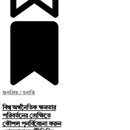
জনপ্রিয় / চলতি
বিশ্ব অর্থনৈতিক ক্ষমতার
পরিবর্তনের প্রেক্ষিতে
কৌশল পুনর্বিবেচনা করুন