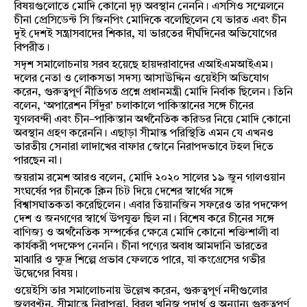
বিষয়গুলোতে মোদি কোনো দৃঢ় অবস্থান নেননি। এসসিও সম্মেলনে
চীনা প্রেসিডেন্ট সি জিনপিং মোদিকে বলেছিলেন যে ভারত এবং চীন
দুই দেশই সন্ত্রাসবাদের শিকার, যা ভারতের দীর্ঘদিনের অভিযোগের
বিপরীত।
সদৃশ সমালোচনায় সরব হয়েছে হায়দরাবাদের এআইএমআইএম।
দলের নেতা ও লোকসভা সদস্য আসাউদ্দিন ওয়েইসি অভিযোগ
করেন, গুরুত্বপূর্ণ নীতিগত প্রশ্নে প্রধানমন্ত্রী মোদি নির্বাক ছিলেন। তিনি
বলেন, ‘অপারেশন সিঁদুর’ চলাকালে পাকিস্তানের সঙ্গে চীনের
যুগলবন্দী এবং চীন–পাকিস্তান অর্থনৈতিক করিডর নিয়ে মোদি কোনো
অবস্থান গ্রহণ করেননি। এছাড়া সীমান্ত পরিস্থিতি এমন যে এখনও
ভারতীয় সেনারা লাদাখের বাফার জোনে নিরাপদভাবে টহল দিতে
পারছেন না।
জয়রাম রমেশ আরও বলেন, মোদি ২০২০ সালের ১৯ জুন গালওয়ান
সংঘর্ষের পর চীনকে ক্লিন চিট দিয়ে দেশের স্বার্থের সঙ্গে
বিশ্বাসঘাতকতা করেছিলেন। এবার তিয়ানজিন সফরেও তার পদক্ষেপ
দেশ ও জনগণের স্বার্থে উপযুক্ত ছিল না। বিশেষ করে চীনের সঙ্গে
বাণিজ্য ও অর্থনৈতিক সম্পর্কের ক্ষেত্রে মোদি কোনো শক্তিশালী বা
কার্যকরী পদক্ষেপ নেননি। চীনা পণ্যের অবাধ আমদানি ভারতের
মাঝারি ও ক্ষুদ্র শিল্পে প্রভাব ফেলতে পারে, যা কংগ্রেসের গভীর
উদ্বেগের বিষয়।
ওয়েইসি তার সমালোচনায় উল্লেখ করেন, গুরুত্বপূর্ণ নদীগুলোর
জলবণ্টন, সীমান্তে নিরাপত্তা, বিরল খনিজ পদার্থ ও অন্যান্য গুরুত্বপূর্ণ