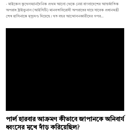
- মাইকেল কুগেলম্যানদৈনিক প্রথম আলো থেকে নেয়া বাংলাদেশের আন্তর্জাতিক
অপরাধ ট্রাইব্যুনাল (আইসিটি) মানবতাবিরোধী অপরাধের দায়ে সাবেক প্রধানমন্ত্রী
শেখ হাসিনাকে মৃত্যুদণ্ড দিয়েছে। গত বছর আন্দোলনকারীদের ওপর...
পার্ল হারবার আক্রমণ কীভাবে জাপানকে অনিবার্য
ধ্বংসের মুখে দাঁড় করিয়েছিল?