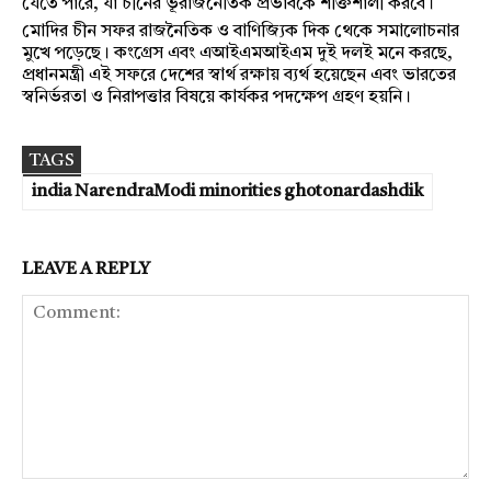
যেতে পারে, যা চীনের ভূরাজনৈতিক প্রভাবকে শক্তিশালী করবে।
মোদির চীন সফর রাজনৈতিক ও বাণিজ্যিক দিক থেকে সমালোচনার
মুখে পড়েছে। কংগ্রেস এবং এআইএমআইএম দুই দলই মনে করছে,
প্রধানমন্ত্রী এই সফরে দেশের স্বার্থ রক্ষায় ব্যর্থ হয়েছেন এবং ভারতের
স্বনির্ভরতা ও নিরাপত্তার বিষয়ে কার্যকর পদক্ষেপ গ্রহণ হয়নি।
TAGS
india NarendraModi minorities ghotonardashdik
LEAVE A REPLY
Comment: