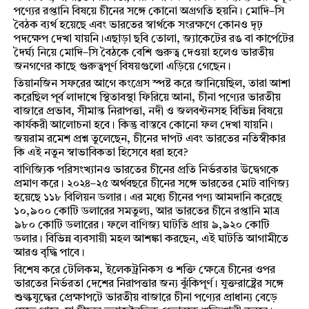
পণ্যের রপ্তানি বিষয়ে চীনের সঙ্গে কোনো অগ্রগতি হয়নি। মোদি–সি
বৈঠক ব্যর্থ হয়েছে এবং ভারতের স্বার্থকে সংরক্ষণে কোনও দৃঢ়
পদক্ষেপ দেখা যায়নি।এছাড়া ছবি তোলা, জ্যাকেটের রঙ বা কার্পেটের
দৈর্ঘ্য নিয়ে মোদি–সি বৈঠকে বেশি গুরুত্ব দেওয়া হলেও ভারতীয়
জনগণের কাছে গুরুত্বপূর্ণ বিষয়গুলো এড়িয়ে গেছেন।
তিয়ানজিন সফরের আগে কংগ্রেস স্পষ্ট করে জানিয়েছিল, তারা আশা
করেছিল পূর্ব লাদাখে স্থিতাবস্থা ফিরিয়ে আনা, চীনা পণ্যের ভারতীয়
বাজারে প্রভাব, সীমান্ত নিরাপত্তা, নদী ও জলবণ্টনসহ বিভিন্ন বিষয়ে
কার্যকরী আলোচনা হবে। কিন্তু বাস্তবে কোনো ফল দেখা যায়নি।
জয়রাম রমেশ প্রশ্ন তুলেছেন, চীনের দাপট এবং ভারতের নতিস্বীকার
কি এই নতুন স্বাভাবিকতা হিসেবে ধরা হবে?
বাণিজ্যিক পরিসংখ্যানও ভারতের চীনের প্রতি নির্ভরতার উদ্বেগকে
প্রমাণ করে। ২০২৪–২৫ অর্থবছরে চীনের সঙ্গে ভারতের মোট বাণিজ্য
হয়েছে ১১৮ বিলিয়ন ডলার। এর মধ্যে চীনের পণ্য আমদানি করেছে
১০,৯০০ কোটি ডলারের সমতুল্য, আর ভারতের চীনে রপ্তানি মাত্র
৯৮০ কোটি ডলারের। ফলে বাণিজ্য ঘাটতি প্রায় ৯,৯২০ কোটি
ডলার। বিভিন্ন ব্যবসায়ী মহল আশঙ্কা করছেন, এই ঘাটতি আগামীতে
আরও বৃদ্ধি পাবে।
বিশেষ করে টেলিকম, ইলেকট্রনিকস ও শক্তি ক্ষেত্রে চীনের ওপর
ভারতের নির্ভরতা দেশের নিরাপত্তার জন্য ঝুঁকিপূর্ণ। যুক্তরাষ্ট্রের সঙ্গে
শুল্কযুদ্ধের প্রেক্ষাপটে ভারতীয় বাজারে চীনা পণ্যের প্রাধান্য বেড়ে