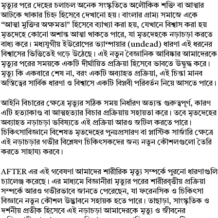
মৃত্যুর পরে দেহের চলাচল অনেক সংস্কৃতিতে অলৌকিক শক্তি বা আত্মার
আটকে থাকার চিহ্ন হিসেবে দেখানো হয়। বাংলার গ্রাম্য সমাজে একে
“আত্মা মুক্তির অক্ষমতা” হিসেবে ব্যাখ্যা করা হয়, যেখানে বিশ্বাস করা হয়
মৃতদেহে কোনো অশান্ত আত্মা থাকতে পারে, যা মৃতদেহকে নড়াচড়া করতে
বাধ্য করে। মধ্যযুগীয় ইউরোপের ভ্যাম্পায়ার (undead) ধারণা এই ধরনের
বিশ্বাসের ভিত্তিতেই গড়ে উঠেছে। এই নতুন বৈজ্ঞানিক আবিষ্কার আমাদেরকে
মৃত্যুর পরের সময়কে একটি দীর্ঘায়িত প্রক্রিয়া হিসেবে ভাবতে উদ্বুদ্ধ করে।
মৃত্যু কি একবারে শেষ না, বরং একটি অব্যাহত প্রক্রিয়া, এই চিন্তা মানব
অস্তিত্বের সার্বিক ধারণা ও বিশ্বাসে একটি বিপ্লবী পরিবর্তন নিয়ে আসতে পারে।
আইনি বিচারের ক্ষেত্রে মৃত্যুর সঠিক সময় নির্ধারণ অত্যন্ত গুরুত্বপূর্ণ, কারণ
এটি হত্যাকাণ্ড বা আত্মহত্যার বিচার প্রক্রিয়ায় সহায়তা করে। তবে মৃতদেহের
অব্যাহত নড়াচড়া ভবিষ্যতে এই প্রক্রিয়া আরও জটিল করতে পারে।
চিকিৎসাবিজ্ঞানে বিশেষত মৃতদেহের পুনঃপ্রসারণ বা প্লাস্টিক সার্জারি ক্ষেত্রে
এই নড়াচড়ার গভীর বিশ্লেষণ চিকিৎসকদের জন্য নতুন কৌশলগুলো তৈরি
করতে সাহায্য করবে।
AFTER এর এই গবেষণা আমাদের শারীরিক মৃত্যু সম্পর্কে পুরনো ধারণাগুলি
চ্যালেঞ্জ করেছে। এর মাধ্যমে বিজ্ঞানীরা মৃত্যুর পরের শারীরবৃত্তীয় প্রক্রিয়া
সম্পর্কে আরও গভীরভাবে জানতে পেরেছেন, যা ফরেনসিক ও চিকিৎসা
বিজ্ঞানে নতুন কৌশল উদ্ভাবনে সহায়ক হতে পারে। তাছাড়া, সাংস্কৃতিক ও
দর্শনীয় প্রতীক হিসেবে এই নড়াচড়া আমাদেরকে মৃত্যু ও জীবনের