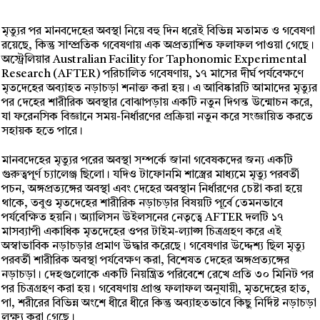
মৃত্যুর পর মানবদেহের অবস্থা নিয়ে বহু দিন ধরেই বিভিন্ন মতামত ও গবেষণা
রয়েছে, কিন্তু সাম্প্রতিক গবেষণায় এক অপ্রত্যাশিত ফলাফল পাওয়া গেছে।
অস্ট্রেলিয়ার Australian Facility for Taphonomic Experimental
Research (AFTER) পরিচালিত গবেষণায়, ১৭ মাসের দীর্ঘ পর্যবেক্ষণে
মৃতদেহের অব্যাহত নড়াচড়া শনাক্ত করা হয়। এ আবিষ্কারটি আমাদের মৃত্যুর
পর দেহের শারীরিক অবস্থার বোঝাপড়ায় একটি নতুন দিগন্ত উন্মোচন করে,
যা ফরেনসিক বিজ্ঞানে সময়-নির্ধারণের প্রক্রিয়া নতুন করে সংজ্ঞায়িত করতে
সহায়ক হতে পারে।
মানবদেহের মৃত্যুর পরের অবস্থা সম্পর্কে জানা গবেষকদের জন্য একটি
গুরুত্বপূর্ণ চ্যালেঞ্জ ছিলো। যদিও টাফোনমি শাস্ত্রের মাধ্যমে মৃত্যু পরবর্তী
পচন, অঙ্গপ্রত্যঙ্গের অবস্থা এবং দেহের অবস্থান নির্ধারণের চেষ্টা করা হয়ে
থাকে, তবুও মৃতদেহের শারীরিক নড়াচড়ার বিষয়টি পূর্বে তেমনভাবে
পর্যবেক্ষিত হয়নি। অ্যালিসন উইলসনের নেতৃত্বে AFTER দলটি ১৭
মাসব্যাপী একাধিক মৃতদেহের ওপর টাইম-ল্যাপ্স চিত্রগ্রহণ করে এই
অস্বাভাবিক নড়াচড়ার প্রমাণ উদ্ধার করেছে। গবেষণার উদ্দেশ্য ছিল মৃত্যু
পরবর্তী শারীরিক অবস্থা পর্যবেক্ষণ করা, বিশেষত দেহের অঙ্গপ্রত্যঙ্গের
নড়াচড়া। দেহগুলোকে একটি নিয়ন্ত্রিত পরিবেশে রেখে প্রতি ৩০ মিনিট পর
পর চিত্রগ্রহণ করা হয়। গবেষণায় প্রাপ্ত ফলাফল অনুযায়ী, মৃতদেহের হাত,
পা, শরীরের বিভিন্ন অংশে ধীরে ধীরে কিন্তু অব্যাহতভাবে কিছু নির্দিষ্ট নড়াচড়া
লক্ষ্য করা গেছে।