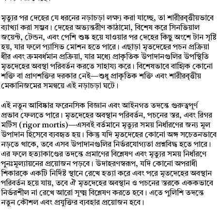
মৃত্যুর পর দেহের যে ধরনের নড়াচড়া লক্ষ্য করা যাচ্ছে, তা শারীরবৃত্তীয়ভাবে
ব্যাখ্যা করা সম্ভব। দেহের অভ্যন্তরীণ কাঠামো, বিশেষ করে সিনভিয়াল
জয়েন্ট, টেন্ডন, এবং পেশি শুষ্ক হয়ে যাওয়ার পর দেহের কিছু অংশে টান সৃষ্টি
হয়, যার ফলে প্যাসিভ মোশন হতে পারে। এছাড়া মৃতদেহের পচন প্রক্রিয়া
ধীর এবং ক্রমবর্ধমান প্রক্রিয়া, যার মধ্যে প্রাকৃতিক উপাদানগুলির উপস্থিতি
মৃতদেহের অবস্থা পরিবর্তন করতে সাহায্য করে। বিশেষভাবে বাহ্যিক কোনো
শক্তি বা প্রাণশক্তির দরকার নেই—শুধু প্রাকৃতিক শক্তি এবং শারীরবৃত্তীয়
মেকানিজমের সমন্বয়ে এই নড়াচড়া ঘটে।
এই নতুন আবিষ্কার ফরেনসিক বিজ্ঞান এবং আইনগত তদন্তে গুরুত্বপূর্ণ
প্রভাব ফেলতে পারে। মৃতদেহের অবস্থান পরিবর্তন, পচনের স্তর, এবং রিগর
মর্টিস (rigor mortis)—এসবই বর্তমানে মৃত্যুর সময় নির্ধারণের জন্য মূল
উপাদান হিসেবে ব্যবহৃত হয়। কিন্তু যদি মৃতদেহের কোনো অঙ্গ সচেতনভাবে
নড়তে থাকে, তবে এসব উপাদানগুলির নির্ভরযোগ্যতা প্রশ্নবিদ্ধ হতে পারে।
এর ফলে হত্যাকাণ্ডের তদন্তে প্রমাণের বিশ্লেষণ এবং মৃত্যুর সময় নির্ধারণে
পুনঃমূল্যায়নের প্রয়োজন পড়বে। উদাহরণস্বরূপ, যদি কোনো অপরাধী
শিকারকে একটি নির্দিষ্ট স্থানে রেখে হত্যা করে এবং পরে মৃতদেহের অবস্থান
পরিবর্তন হয়ে যায়, তবে ঐ মৃতদেহের অবস্থান ও পচনের স্তরকে এককভাবে
নির্ভরশীল না রেখে আরো সূক্ষ্ম বিশ্লেষণ করতে হবে। এতে পুলিশি তদন্তে
নতুন কৌশল এবং প্রযুক্তির ব্যবহার প্রয়োজন হবে।