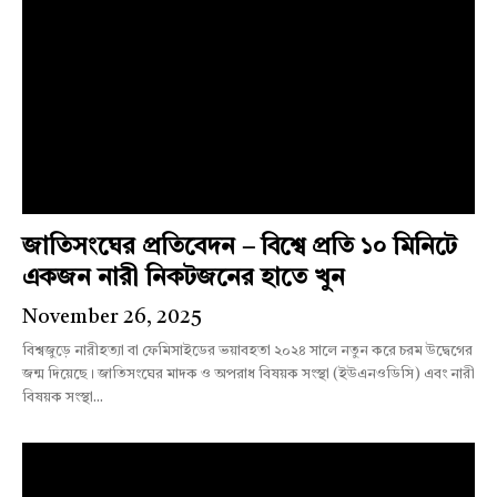
জাতিসংঘের প্রতিবেদন – বিশ্বে প্রতি ১০ মিনিটে
একজন নারী নিকটজনের হাতে খুন
November 26, 2025
বিশ্বজুড়ে নারীহত্যা বা ফেমিসাইডের ভয়াবহতা ২০২৪ সালে নতুন করে চরম উদ্বেগের
জন্ম দিয়েছে। জাতিসংঘের মাদক ও অপরাধ বিষয়ক সংস্থা (ইউএনওডিসি) এবং নারী
বিষয়ক সংস্থা...