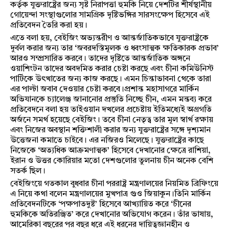
কর্তৃক যুক্তরাষ্ট্রের জন্য সৃষ্ট নিরাপত্তা হুমকি নিয়ে দেশটির শীর্ষস্থানীয়
গোয়েন্দা সংস্থাগুলোর সামগ্রিক দৃষ্টিভঙ্গির সারসংক্ষেপ হিসেবে এই
প্রতিবেদন তৈরি করা হয়।
এতে বলা হয়, বেইজিং অভ্যন্তরীণ ও আন্তর্জাতিকভাবে যুক্তরাষ্ট্রকে
দুর্বল করার জন্য তার ‘জবরদস্তিমূলক ও ধ্বংসাত্মক ক্ষতিকারক প্রভাব’
আরও সম্প্রসারিত করবে। তাদের দৃষ্টিতে আন্তর্জাতিক অঙ্গনে
ওয়াশিংটন তাদের অবদমিত করার চেষ্টা করছে এবং চীনা কমিউনিস্ট
পার্টিকে উৎখাতের জন্য কাজ করছে। এমন চিন্তাভাবনা থেকে তারা
এর পাল্টা জবাব দেওয়ার চেষ্টা করবে।প্রশান্ত মহাসাগরে মার্কিন
অভিযানকে চ্যালেঞ্জ জানানোর প্রস্তুতি নিচ্ছে চীন, এমন মন্তব্য করে
প্রতিবেদনে বলা হয় তাইওয়ান দখলের প্রচেষ্টায় ইতিমধ্যেই অগ্রগতি
অর্জনে সমর্থ হয়েছে বেইজিং। তবে চীনা নেতৃত্ব তার মূল স্বার্থ রক্ষায়
এবং নিজের অবস্থান শক্তিশালী করার জন্য যুক্তরাষ্ট্রের সঙ্গে দৃশ্যমান
উত্তেজনা কমাতে চাইবে। এর নজিরও মিলেছে। যুক্তরাষ্ট্রের কাছে
নিজেকে ‘অত্যধিক আক্রমণাত্মক’ হিসেবে দেখানোর ক্ষেত্রে রাশিয়া,
ইরান ও উত্তর কোরিয়ার মতো দেশগুলোর তুলনায় চীন অনেক বেশি
সতর্ক ছিল।
বেইজিংয়ে গতকাল বুধবার চীনা পররাষ্ট্র মন্ত্রণালয়ের নিয়মিত ব্রিফিংয়ে
এ নিয়ে কথা বলেন মন্ত্রণালয়ের মুখপাত্র গুও জিয়াকুন।তিনি মার্কিন
প্রতিবেদনটিকে ‘পক্ষপাতদুষ্ট’ হিসেবে আখ্যায়িত করে ‘চীনের
হুমকিকে অতিরঞ্জিত’ করে দেখানোর অভিযোগ করেন। তাঁর ভাষায়,
আমেরিকা বছরের পর বছর ধরে এই ধরনের দায়িত্বজ্ঞানহীন ও