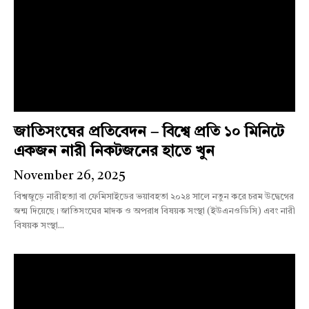
জাতিসংঘের প্রতিবেদন – বিশ্বে প্রতি ১০ মিনিটে
একজন নারী নিকটজনের হাতে খুন
November 26, 2025
বিশ্বজুড়ে নারীহত্যা বা ফেমিসাইডের ভয়াবহতা ২০২৪ সালে নতুন করে চরম উদ্বেগের
জন্ম দিয়েছে। জাতিসংঘের মাদক ও অপরাধ বিষয়ক সংস্থা (ইউএনওডিসি) এবং নারী
বিষয়ক সংস্থা...