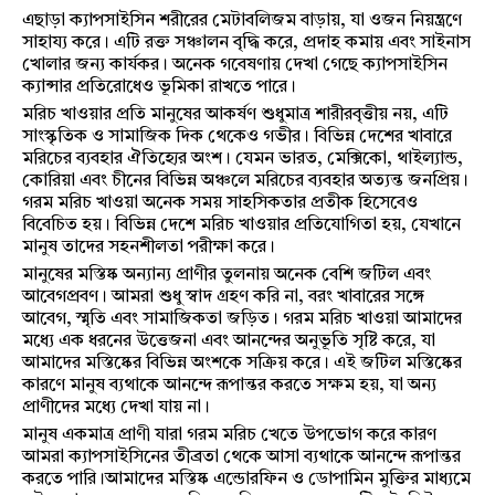
এছাড়া ক্যাপসাইসিন শরীরের মেটাবলিজম বাড়ায়, যা ওজন নিয়ন্ত্রণে
সাহায্য করে। এটি রক্ত সঞ্চালন বৃদ্ধি করে, প্রদাহ কমায় এবং সাইনাস
খোলার জন্য কার্যকর। অনেক গবেষণায় দেখা গেছে ক্যাপসাইসিন
ক্যান্সার প্রতিরোধেও ভূমিকা রাখতে পারে।
মরিচ খাওয়ার প্রতি মানুষের আকর্ষণ শুধুমাত্র শারীরবৃত্তীয় নয়, এটি
সাংস্কৃতিক ও সামাজিক দিক থেকেও গভীর। বিভিন্ন দেশের খাবারে
মরিচের ব্যবহার ঐতিহ্যের অংশ। যেমন ভারত, মেক্সিকো, থাইল্যান্ড,
কোরিয়া এবং চীনের বিভিন্ন অঞ্চলে মরিচের ব্যবহার অত্যন্ত জনপ্রিয়।
গরম মরিচ খাওয়া অনেক সময় সাহসিকতার প্রতীক হিসেবেও
বিবেচিত হয়। বিভিন্ন দেশে মরিচ খাওয়ার প্রতিযোগিতা হয়, যেখানে
মানুষ তাদের সহনশীলতা পরীক্ষা করে।
মানুষের মস্তিষ্ক অন্যান্য প্রাণীর তুলনায় অনেক বেশি জটিল এবং
আবেগপ্রবণ। আমরা শুধু স্বাদ গ্রহণ করি না, বরং খাবারের সঙ্গে
আবেগ, স্মৃতি এবং সামাজিকতা জড়িত। গরম মরিচ খাওয়া আমাদের
মধ্যে এক ধরনের উত্তেজনা এবং আনন্দের অনুভূতি সৃষ্টি করে, যা
আমাদের মস্তিষ্কের বিভিন্ন অংশকে সক্রিয় করে। এই জটিল মস্তিষ্কের
কারণে মানুষ ব্যথাকে আনন্দে রূপান্তর করতে সক্ষম হয়, যা অন্য
প্রাণীদের মধ্যে দেখা যায় না।
মানুষ একমাত্র প্রাণী যারা গরম মরিচ খেতে উপভোগ করে কারণ
আমরা ক্যাপসাইসিনের তীব্রতা থেকে আসা ব্যথাকে আনন্দে রূপান্তর
করতে পারি।আমাদের মস্তিষ্ক এন্ডোরফিন ও ডোপামিন মুক্তির মাধ্যমে