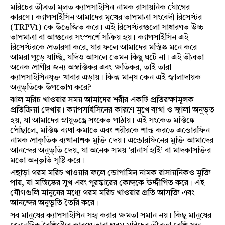
মরিচের তীব্রতা মূলত ক্যাপসাইসিন নামক রাসায়নিক যৌগের
কারণে। ক্যাপসাইসিন আমাদের মুখের তাপমাত্রা সংবেদী রিসেপ্টর
(TRPV1) কে উত্তেজিত করে। এই রিসেপ্টরগুলো সাধারণত উচ্চ
তাপমাত্রা বা আগুনের সংস্পর্শে সক্রিয় হয়। ক্যাপসাইসিন এই
রিসেপ্টরকে প্রতারণা করে, যার ফলে আমাদের মস্তিষ্ক মনে করে
আমরা পুড়ে যাচ্ছি, যদিও আসলে তেমন কিছু ঘটে না। এই তীব্রতা
অনেক প্রাণীর জন্য অস্বস্তিকর এবং ক্ষতিকর, তাই তারা
ক্যাপসাইসিনযুক্ত খাবার এড়ায়। কিন্তু মানুষ কেন এই জ্বালাদায়ক
অনুভূতিকে উপভোগ করে?
ঝাল মরিচ খাওয়ার সময় আমাদের শরীর একটি প্রতিরক্ষামূলক
প্রতিক্রিয়া দেখায়। ক্যাপসাইসিনের কারণে মুখে ব্যথা ও জ্বালা অনুভূত
হয়, যা আমাদের স্নায়ুতন্ত্রে সংকেত পাঠায়। এই সংকেত মস্তিষ্কে
পৌঁছালে, মস্তিষ্ক ব্যথা কমাতে এবং শরীরকে শান্ত করতে এন্ডোরফিন
নামক প্রাকৃতিক ব্যথানাশক মুক্তি দেয়। এন্ডোরফিনের মুক্তি আমাদের
আনন্দের অনুভূতি দেয়, যা অনেক সময় ‘রানার্স হাই’ বা মাদকাসক্তির
মতো অনুভূতি সৃষ্টি করে।
এছাড়া গরম মরিচ খাওয়ার ফলে ডোপামিন নামক রাসায়নিকও মুক্তি
পায়, যা মস্তিষ্কের সুখ এবং পুরস্কারের কেন্দ্রকে উদ্দীপিত করে। এই
যৌগগুলি মানুষের মধ্যে গরম মরিচ খাওয়ার প্রতি আসক্তি এবং
আনন্দের অনুভূতি তৈরি করে।
সব মানুষের ক্যাপসাইসিন সহ্য করার ক্ষমতা সমান নয়। কিছু মানুষের