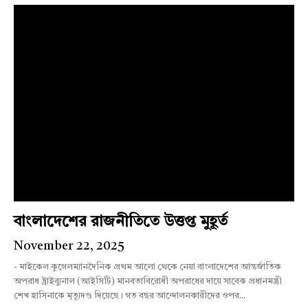
বাংলাদেশের রাজনীতিতে উত্তপ্ত মুহূর্ত
November 22, 2025
- মাইকেল কুগেলম্যানদৈনিক প্রথম আলো থেকে নেয়া বাংলাদেশের আন্তর্জাতিক
অপরাধ ট্রাইব্যুনাল (আইসিটি) মানবতাবিরোধী অপরাধের দায়ে সাবেক প্রধানমন্ত্রী
শেখ হাসিনাকে মৃত্যুদণ্ড দিয়েছে। গত বছর আন্দোলনকারীদের ওপর...