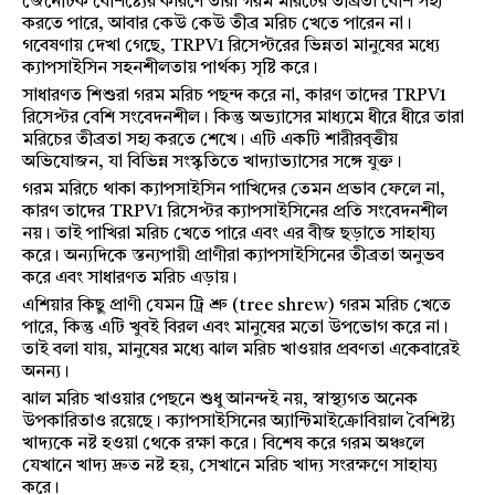
জেনেটিক বৈশিষ্ট্যের কারণে তারা গরম মরিচের তীব্রতা বেশি সহ্য
করতে পারে, আবার কেউ কেউ তীব্র মরিচ খেতে পারেন না।
গবেষণায় দেখা গেছে, TRPV1 রিসেপ্টরের ভিন্নতা মানুষের মধ্যে
ক্যাপসাইসিন সহনশীলতায় পার্থক্য সৃষ্টি করে।
সাধারণত শিশুরা গরম মরিচ পছন্দ করে না, কারণ তাদের TRPV1
রিসেপ্টর বেশি সংবেদনশীল। কিন্তু অভ্যাসের মাধ্যমে ধীরে ধীরে তারা
মরিচের তীব্রতা সহ্য করতে শেখে। এটি একটি শারীরবৃত্তীয়
অভিযোজন, যা বিভিন্ন সংস্কৃতিতে খাদ্যাভ্যাসের সঙ্গে যুক্ত।
গরম মরিচে থাকা ক্যাপসাইসিন পাখিদের তেমন প্রভাব ফেলে না,
কারণ তাদের TRPV1 রিসেপ্টর ক্যাপসাইসিনের প্রতি সংবেদনশীল
নয়। তাই পাখিরা মরিচ খেতে পারে এবং এর বীজ ছড়াতে সাহায্য
করে। অন্যদিকে স্তন্যপায়ী প্রাণীরা ক্যাপসাইসিনের তীব্রতা অনুভব
করে এবং সাধারণত মরিচ এড়ায়।
এশিয়ার কিছু প্রাণী যেমন ট্রি শ্রু (tree shrew) গরম মরিচ খেতে
পারে, কিন্তু এটি খুবই বিরল এবং মানুষের মতো উপভোগ করে না।
তাই বলা যায়, মানুষের মধ্যে ঝাল মরিচ খাওয়ার প্রবণতা একেবারেই
অনন্য।
ঝাল মরিচ খাওয়ার পেছনে শুধু আনন্দই নয়, স্বাস্থ্যগত অনেক
উপকারিতাও রয়েছে। ক্যাপসাইসিনের অ্যান্টিমাইক্রোবিয়াল বৈশিষ্ট্য
খাদ্যকে নষ্ট হওয়া থেকে রক্ষা করে। বিশেষ করে গরম অঞ্চলে
যেখানে খাদ্য দ্রুত নষ্ট হয়, সেখানে মরিচ খাদ্য সংরক্ষণে সাহায্য
করে।