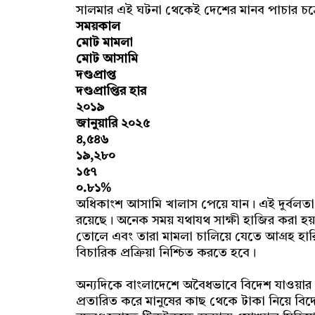
সালমার এই ঘটনা থেকেই দেশের মানব পাচার চক্
সময়কাল
মোট মামলা
মোট আসামি
দণ্ডপ্রাপ্ত
দণ্ডপ্রাপ্তির হার
২০১৯
জানুয়ারি ২০২৫
৪,৫৪৬
১৯,২৮০
১৫৭
০.৮১%
অধিকাংশ আসামি খালাস পেয়ে যান। এই দুর্বলতা 
রয়েছে। অনেক সময় যথাযথ সাক্ষী হাজির করা হয় না
তোলে এবং তারা মামলা চালিয়ে যেতে আগ্রহ হারিয়ে
বিচারিক প্রক্রিয়া নিশ্চিত করতে হবে।
অন্যদিকে বাংলাদেশে অবৈধভাবে বিদেশ যাওয়ার চাহ
প্রতারিত করে মানুষের কাছ থেকে টাকা নিয়ে বিদে