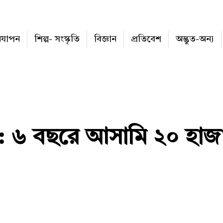
নযাপন
শিল্প- সংস্কৃতি
বিজ্ঞান
প্রতিবেশ
অদ্ভুত-অন্য
 : ৬ বছরে আসামি ২০ হাজ