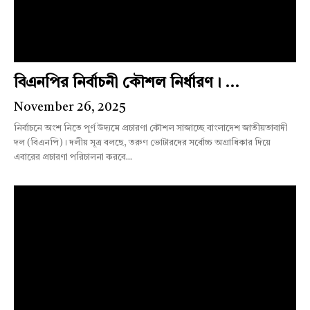
বিএনপির নির্বাচনী কৌশল নির্ধারণ। ...
November 26, 2025
নির্বাচনে অংশ নিতে পূর্ণ উদ্যমে প্রচারণা কৌশল সাজাচ্ছে বাংলাদেশ জাতীয়তাবাদী
দল (বিএনপি)। দলীয় সূত্র বলছে, তরুণ ভোটারদের সর্বোচ্চ অগ্রাধিকার দিয়ে
এবারের প্রচারণা পরিচালনা করবে...