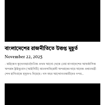
বাংলাদেশের রাজনীতিতে উত্তপ্ত মুহূর্ত
November 22, 2025
- মাইকেল কুগেলম্যানদৈনিক প্রথম আলো থেকে নেয়া বাংলাদেশের আন্তর্জাতিক
অপরাধ ট্রাইব্যুনাল (আইসিটি) মানবতাবিরোধী অপরাধের দায়ে সাবেক প্রধানমন্ত্রী
শেখ হাসিনাকে মৃত্যুদণ্ড দিয়েছে। গত বছর আন্দোলনকারীদের ওপর...