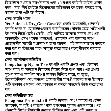
ডিভাইসে সংযোগ সমর্থন করে এবং ২৫ ঘণ্টার ব্যাটারি লাইফ প্রদান
করে। যারা দীর্ঘ ফ্লাইটে বিনোদনের অভিজ্ঞতা উপভোগ করতে চান,
তাদের জন্য এটি অপরিহার্য।
সেরা ফ্যানি প্যাক
Yeti Sidekick Dry_Gear Case হল একটি জলরোধী, টেকসই
ফ্যানি প্যাক যা হোয়াইটওয়াটার রাফটিংয়ের নৌকার মতো শক্তিশালী
উপাদান দিয়ে তৈরি। তৈরি। এটি পানিতে ভাসতে সক্ষম এবং এর
অভ্যন্তরীণ মেশ পকেট পাসপোর্ট, ওয়ালেট এবং অন্যান্য ভ্রমণ
প্রয়োজনীয় সামগ্রী সংরক্ষণের জন্য আদর্শ। এটি আলাদাভাবে ব্যবহার
করা যায় বা স্ট্র্যাপের সাথে সংযুক্ত করে আরও বহুমুখীভাবে ব্যবহার
করা যায়।
সেরা পার্সোনাল আইটেম
Longchamp Nylon Tote ব্যাগটি একটি প্রশস্ত এবং টেকসই
ভ্রমণ ব্যাগ যা সহজেই বিমানের সিটের নিচে রাখা যায়। এর প্রশস্ত
মুখের নকশা সর্বাধিক সঞ্চয় ক্ষমতা নিশ্চিত করে, যা জুতা,
ইলেকট্রনিকস এবং অন্যান্য প্রয়োজনীয় সামগ্রী বহনের জন্য উপযুক্ত।
এটি হালকা ওজনের এবং ব্যবহার না করলে সহজেই ভাঁজ করে রাখা
যায়।
সেরা অতিরিক্ত স্তর
Patagonia Torrentshell একটি হালকা এবং প্যাকযোগ্য রেইন
জ্যাকেট, যা বৃষ্টি ও বাতাস থেকে চমৎকার সুরক্ষা প্রদান করে। এর
টেকসই নির্মাণ দীর্ঘস্থায়ী ব্যবহার নিশ্চিত করে এবং এটি পুরুষ ও