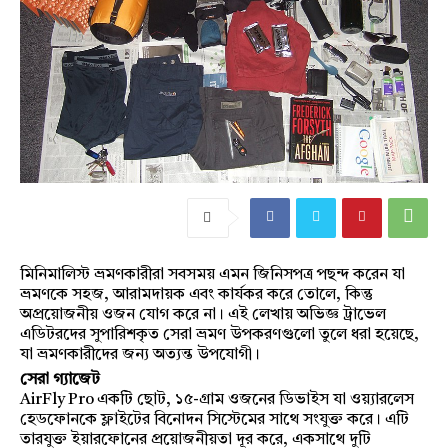
মিনিমালিস্ট ভ্রমণকারীরা সবসময় এমন জিনিসপত্র পছন্দ করেন যা
ভ্রমণকে সহজ, আরামদায়ক এবং কার্যকর করে তোলে, কিন্তু
অপ্রয়োজনীয় ওজন যোগ করে না। এই লেখায় অভিজ্ঞ ট্রাভেল
এডিটরদের সুপারিশকৃত সেরা ভ্রমণ উপকরণগুলো তুলে ধরা হয়েছে,
যা ভ্রমণকারীদের জন্য অত্যন্ত উপযোগী।
সেরা গ্যাজেট
AirFly Pro একটি ছোট, ১৫-গ্রাম ওজনের ডিভাইস যা ওয়‍্যারলেস
হেডফোনকে ফ্লাইটের বিনোদন সিস্টেমের সাথে সংযুক্ত করে। এটি
তারযুক্ত ইয়ারফোনের প্রয়োজনীয়তা দূর করে, একসাথে দুটি