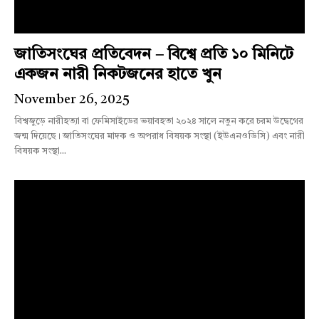
জাতিসংঘের প্রতিবেদন – বিশ্বে প্রতি ১০ মিনিটে
একজন নারী নিকটজনের হাতে খুন
November 26, 2025
বিশ্বজুড়ে নারীহত্যা বা ফেমিসাইডের ভয়াবহতা ২০২৪ সালে নতুন করে চরম উদ্বেগের
জন্ম দিয়েছে। জাতিসংঘের মাদক ও অপরাধ বিষয়ক সংস্থা (ইউএনওডিসি) এবং নারী
বিষয়ক সংস্থা...