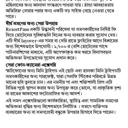
মহিলাদের জন্য আলাদা সংস্করণে পাওয়া যায়। ঠান্ডা আবহাওয়ায়
অতিরিক্ত লেয়ার পরার জন্য একটি বড় সাইজ বেছে নেওয়া যেতে
পারে।
দীর্ঘ ভ্রমণের জন্য সেরা উপহার
ResortPass একটি উদ্ভাবনী পরিষেবা যা ভ্রমণকারীদের নির্দিষ্ট ফি
দিয়ে হোটেলের সুবিধাগুলি দিনের জন্য ব্যবহার করার সুযোগ দেয়।
এটি দীর্ঘ layover-এর সময় বা দেরি রাতে ফ্লাইটের আগে বিশ্রামের
জন্য বিশেষভাবে উপযোগী। ১,৭০০-র বেশি হোটেলের সাথে
পার্টনারশিপের মাধ্যমে, এটি অপেক্ষাকৃত কম খরচে বিলাসবহুল
অভিজ্ঞতা উপভোগের সুযোগ প্রদান করে।
সেরা ফোন-ক্যামেরা এক্সেসরি
স্মার্টফোনের জন্য মিনি ট্রাইপড এই ছোট এবং হালকা মিনি ট্রাইপডটি
ভ্রমণকারীদের জন্য পারফেক্ট, যারা সেলফি স্টিকের পরিবর্তে উন্নত
মানের ছবি তুলতে চান। এর নমনীয় পা এবং শক্তিশালী গ্রিপ এটি
বিভিন্ন পৃষ্ঠে স্থাপন করার জন্য উপযুক্ত করে তোলে, যা প্রাকৃতিক দৃশ্য
বা রাতের আকাশের ফটোগ্রাফির জন্য আদর্শ।
এই ভ্রমণ এক্সেসরিগুলো কার্যকারিতা, স্থায়িত্ব এবং সামগ্রিক ভ্রমণের
অভিজ্ঞতা বৃদ্ধির জন্য বিশেষভাবে নির্বাচিত । ভ্রমণে ব্যক্তিগত
ব্যবহারের জন্য বা ভ্রমণপ্রেমী বন্ধুকে উপহার হিসাবে দিতে পারেন।