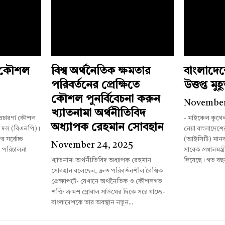
ী কৌশল
বিশ্ব অর্থনৈতিক ক্ষমতার
বাংলাদে
পরিবর্তনের প্রেক্ষিতে
উত্তপ্ত মুহূর
কৌশল পুনর্বিবেচনা করুন
5
November
খ্যাতনামা অর্থনীতিবিদ
 প্রচারণা কৌশল
- মাইকেল কুগে
অধ্যাপক রেহমান সোবহান
ী দল (বিএনপি)।
নেয়া বাংলাদেশের আন্তর্জাতিক অপরাধ ট্রাইব্যুনাল
 সর্বোচ্চ
(আইসিটি) মানব
November 24, 2025
া পরিচালনা
সাবেক প্রধানমন্ত্
খ্যাতনামা অর্থনীতিবিদ অধ্যাপক রেহমান
দিয়েছে। গত বছ
সোবহান বলেছেন, দ্রুত পরিবর্তনশীল বৈশ্বিক
প্রেক্ষাপটে- যেখানে অর্থনৈতিক ও কৌশলগত
শক্তি ক্রমশ গ্লোবাল সাউথের দিকে সরে যাচ্ছে-
বাংলাদেশকে তার অবস্থান নতুন...