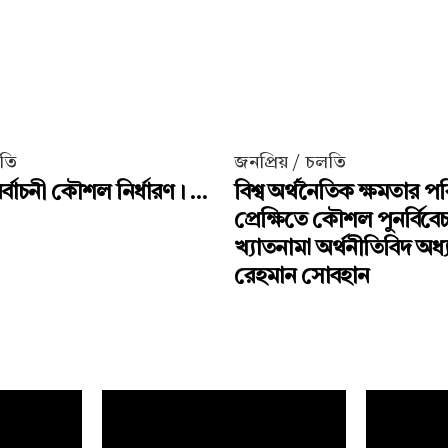
লতি
জনপ্রিয় / চলতি
্বাচনী কৌশল নির্ধারণ। ...
বিশ্ব অর্থনৈতিক ক্ষমতার পর
প্রেক্ষিতে কৌশল পুনর্বিবে
খ্যাতনামা অর্থনীতিবিদ অধ
রেহমান সোবহান