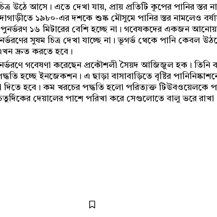
চিত্র উঠে আসে। এতে দেখা যায়, প্রায় প্রতিটি কূপের পানির স্তর 
দাগাড়ীতে ১৯৮০-এর দশকে শুষ্ক মৌসুমে পানির স্তর নামলেও বর্ষ
পর পুনর্ভরণ ১৬ মিটারের বেশি হচ্ছে না। গবেষকদের একজন আন
র্ভরণের সুষম চিত্র দেখা যাচ্ছে না। ভূগর্ভ থেকে পানি কেবল উ
ণ এখন দ্রুত করতে হবে।
 পুনর্ভরণে গবেষণা করেছেন প্রকৌশলী সৈয়দ আজিজুল হক। তিনি বল
দ্ধতি হচ্ছে ইনজেকশন। এ ছাড়া বাসাবাড়িতে বৃষ্টির পানিনিষ্কাশনের
া দিতে হবে। কম খরচের পদ্ধতি হলো পরিত্যক্ত টিউবওয়েলকে পা
তুর্দিকের দেয়ালের পাশে পরিখা করে সেগুলোতে বালু ভরে রাখা