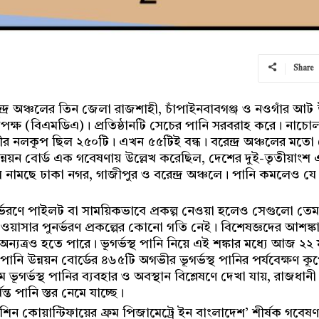
Share
্দ্র অঞ্চলের তিন জেলা রাজশাহী, চাঁপাইনবাবগঞ্জ ও নওগাঁর 
র্তৃপক্ষ (বিএমডিএ)। প্রতিষ্ঠানটি সেচের পানি সরবরাহ করে। নাচো
নলকূপ ছিল ২৫০টি। এখন ৫৫টিই বন্ধ। বরেন্দ্র অঞ্চলের মতো দেশ
্নয়ন বোর্ড এক গবেষণায় উল্লেখ করেছিল, দেশের দুই-তৃতীয়াংশ 
ি নামছে ঢাকা নগর, গাজীপুর ও বরেন্দ্র অঞ্চলে। পানি কমলেও যে
ুনর্ভরণে পাইলট বা সাময়িকভাবে প্রকল্প নেওয়া হলেও সেগুলো তে
াকা ওয়াসার পুনর্ভরণ প্রকল্পের কোনো গতি নেই। বিশেষজ্ঞদের আশঙ্
যত্রও হতে পারে। ভূগর্ভস্থ পানি নিয়ে এই শঙ্কার মধ্যে আজ ২২ মা
নি উন্নয়ন বোর্ডের ৪৬৫টি অগভীর ভূগর্ভস্থ পানির পর্যবেক্ষণ কূপ
ভূগর্ভস্থ পানির ব্যবহার ও অবস্থান বিশ্লেষণে দেখা যায়, রাজধানী 
ত পানি স্তর নেমে যাচ্ছে।
মেশিন কোয়ান্টিফায়ের ফ্রম পিজামেট্রে ইন বাংলাদেশ’ শীর্ষক গ