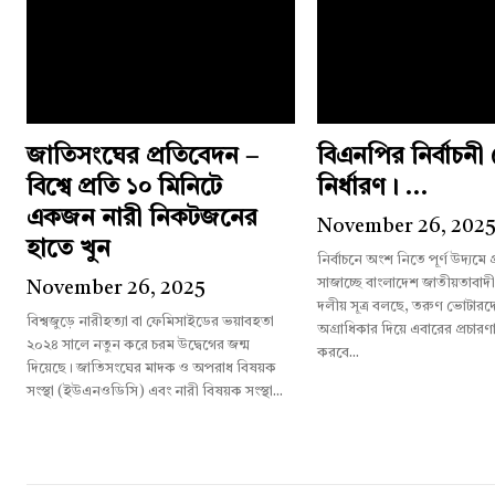
জাতিসংঘের প্রতিবেদন –
বিএনপির নির্বাচন
বিশ্বে প্রতি ১০ মিনিটে
নির্ধারণ। ...
একজন নারী নিকটজনের
November 26, 202
হাতে খুন
নির্বাচনে অংশ নিতে পূর্ণ উদ্যমে
সাজাচ্ছে বাংলাদেশ জাতীয়তাবাদ
November 26, 2025
দলীয় সূত্র বলছে, তরুণ ভোটারদের
বিশ্বজুড়ে নারীহত্যা বা ফেমিসাইডের ভয়াবহতা
অগ্রাধিকার দিয়ে এবারের প্রচারণ
২০২৪ সালে নতুন করে চরম উদ্বেগের জন্ম
করবে...
দিয়েছে। জাতিসংঘের মাদক ও অপরাধ বিষয়ক
সংস্থা (ইউএনওডিসি) এবং নারী বিষয়ক সংস্থা...