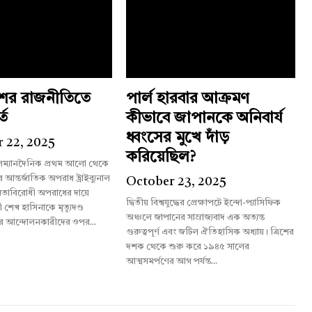
শের রাজনীতিতে
পার্ল হারবার আক্রমণ
্ত
কীভাবে জাপানকে অনিবার্য
ধ্বংসের মুখে দাঁড়
 22, 2025
করিয়েছিল?
লম্যানদৈনিক প্রথম আলো থেকে
October 23, 2025
তাবিরোধী অপরাধের দায়ে
দ্বিতীয় বিশ্বযুদ্ধের প্রেক্ষাপটে ইন্দো-প্যাসিফিক
রী শেখ হাসিনাকে মৃত্যুদণ্ড
অঞ্চলে জাপানের সাম্রাজ্যবাদ এক অত্যন্ত
র আন্দোলনকারীদের ওপর...
গুরুত্বপূর্ণ এবং জটিল ঐতিহাসিক অধ্যায়। ত্রিশের
দশক থেকে শুরু করে ১৯৪৫ সালের
আত্মসমর্পণের আগ পর্যন্ত...