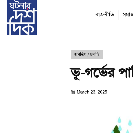
রাজনীতি
সমা
জনপ্রিয় / চলতি
ভূ-গর্ভের পা
March 23, 2025