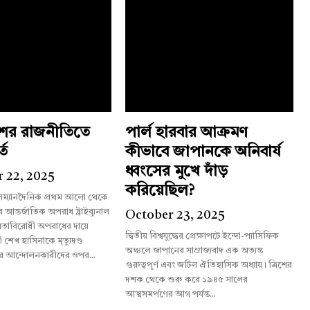
শের রাজনীতিতে
পার্ল হারবার আক্রমণ
্ত
কীভাবে জাপানকে অনিবার্য
ধ্বংসের মুখে দাঁড়
 22, 2025
করিয়েছিল?
লম্যানদৈনিক প্রথম আলো থেকে
October 23, 2025
তাবিরোধী অপরাধের দায়ে
দ্বিতীয় বিশ্বযুদ্ধের প্রেক্ষাপটে ইন্দো-প্যাসিফিক
রী শেখ হাসিনাকে মৃত্যুদণ্ড
অঞ্চলে জাপানের সাম্রাজ্যবাদ এক অত্যন্ত
র আন্দোলনকারীদের ওপর...
গুরুত্বপূর্ণ এবং জটিল ঐতিহাসিক অধ্যায়। ত্রিশের
দশক থেকে শুরু করে ১৯৪৫ সালের
আত্মসমর্পণের আগ পর্যন্ত...