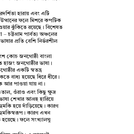
ারদর্শিতা হারায় এবং এটি
র উত্থানের ফলে মিশরে কপটিক
যাওয়ার ঝুঁকিতে রয়েছে। বিশেষত
চট্টগ্রাম পার্বত্য অঞ্চলের
ভাষার প্রতি বেশি নির্ভরশীল
ংশ কোচ জনগোষ্ঠী বাংলা
রত হাজং জনগোষ্ঠীর ভাষা।
্ঠীর একটি স্বতন্ত্র
ঁকতে বাধ্য হয়েছে ধিরে ধীরে।
াউকে আর পাওয়া যায় না।
াল, ওঁরাও এবং কিছু ক্ষুদ্র
রি ভাষা শেখার আগ্রহ হারিয়ে
হুমকি হয়ে দাঁড়িয়েছে। কারণ
হুমকিস্বরূপ। কারণ এখন
িত হয়েছে। ফলে সংখ্যালঘু