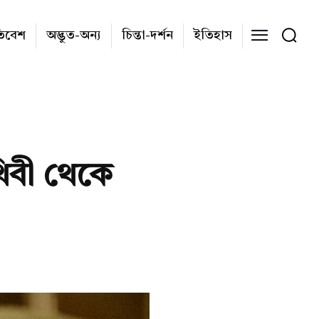
তিবেশ
অদ্ভুত-অন্য
চিন্তা-দর্শন
ইতিহাস
থিবী থেকে