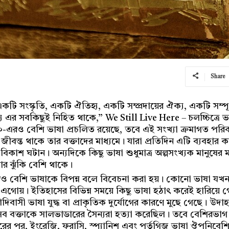
Share
ি সংস্কৃতি, একটি ঐতিহ্য, একটি সম্প্রদায়ের ঐক্য, একটি সম্পূর
 এর সবকিছুই নিহিত থাকে,” We Still Live Here – চলচ্চিত্রে 
০০-এরও বেশি ভাষা প্রচলিত রয়েছে, তবে এই সংখ্যা ক্রমাগত পরি
জীবন্ত থাকে তার বক্তাদের মাধ্যমে। যারা প্রতিদিন এটি ব্যবহার 
বিকাশ ঘটান। অন্যদিকে কিছু ভাষা শুধুমাত্র অল্পসংখ্যক মানুষের 
র ঝুঁকি বেশি থাকে।
বেশি ভাষাকে বিপন্ন বলে বিবেচনা করা হয়। কোনো ভাষা যখন অন্য
ে এগোয়। ইতিহাসের বিভিন্ন সময়ে কিছু ভাষা হঠাৎ করেই হারিয়
 আদিবাসী ভাষা যুদ্ধ বা প্রাকৃতিক দুর্যোগের কারণে মুছে গেছে। উ
ব বক্তাকে সালভাডারের সৈন্যরা হত্যা করেছিল। তবে বেশিরভাগ ক্
রের পর, ইংরেজি, ফরাসি, স্প্যানিশ এবং পর্তুগিজ ভাষা ঔপনিবেশ