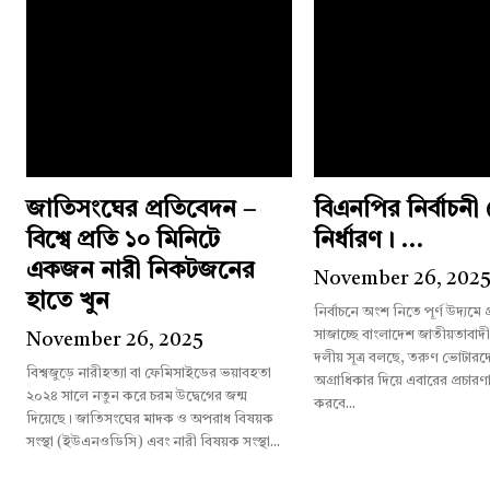
জাতিসংঘের প্রতিবেদন –
বিএনপির নির্বাচন
বিশ্বে প্রতি ১০ মিনিটে
নির্ধারণ। ...
একজন নারী নিকটজনের
November 26, 202
হাতে খুন
নির্বাচনে অংশ নিতে পূর্ণ উদ্যমে
সাজাচ্ছে বাংলাদেশ জাতীয়তাবাদ
November 26, 2025
দলীয় সূত্র বলছে, তরুণ ভোটারদের
বিশ্বজুড়ে নারীহত্যা বা ফেমিসাইডের ভয়াবহতা
অগ্রাধিকার দিয়ে এবারের প্রচারণ
২০২৪ সালে নতুন করে চরম উদ্বেগের জন্ম
করবে...
দিয়েছে। জাতিসংঘের মাদক ও অপরাধ বিষয়ক
সংস্থা (ইউএনওডিসি) এবং নারী বিষয়ক সংস্থা...