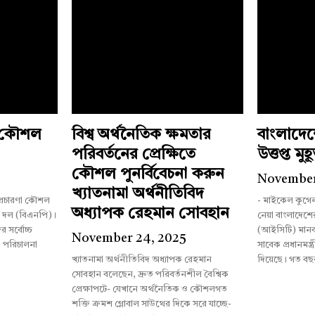
ী কৌশল
বিশ্ব অর্থনৈতিক ক্ষমতার
বাংলাদে
পরিবর্তনের প্রেক্ষিতে
উত্তপ্ত মুহূর
কৌশল পুনর্বিবেচনা করুন
5
November
খ্যাতনামা অর্থনীতিবিদ
 প্রচারণা কৌশল
- মাইকেল কুগে
অধ্যাপক রেহমান সোবহান
ী দল (বিএনপি)।
নেয়া বাংলাদেশের আন্তর্জাতিক অপরাধ ট্রাইব্যুনাল
 সর্বোচ্চ
(আইসিটি) মানব
November 24, 2025
া পরিচালনা
সাবেক প্রধানমন্ত্
খ্যাতনামা অর্থনীতিবিদ অধ্যাপক রেহমান
দিয়েছে। গত বছ
সোবহান বলেছেন, দ্রুত পরিবর্তনশীল বৈশ্বিক
প্রেক্ষাপটে- যেখানে অর্থনৈতিক ও কৌশলগত
শক্তি ক্রমশ গ্লোবাল সাউথের দিকে সরে যাচ্ছে-