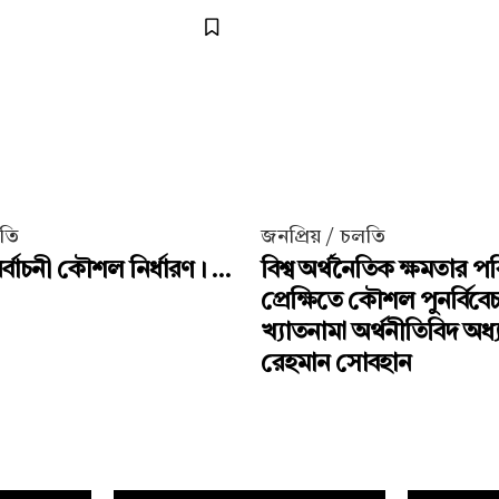
লতি
জনপ্রিয় / চলতি
্বাচনী কৌশল নির্ধারণ। ...
বিশ্ব অর্থনৈতিক ক্ষমতার পর
প্রেক্ষিতে কৌশল পুনর্বিবে
খ্যাতনামা অর্থনীতিবিদ অধ
রেহমান সোবহান