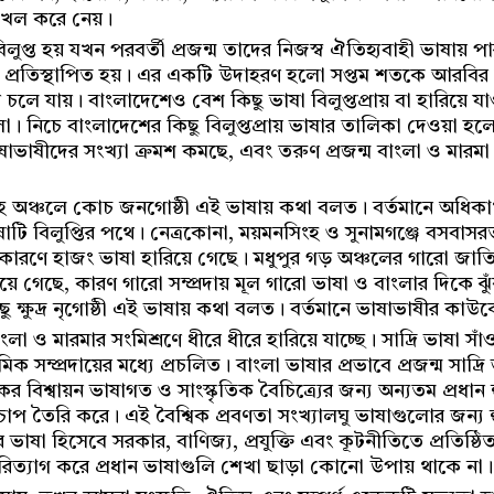
 দখল করে নেয়।
বিলুপ্ত হয় যখন পরবর্তী প্রজন্ম তাদের নিজস্ব ঐতিহ্যবাহী ভাষায় প
্যমে প্রতিস্থাপিত হয়। এর একটি উদাহরণ হলো সপ্তম শতকে আরবি
থে চলে যায়। বাংলাদেশেও বেশ কিছু ভাষা বিলুপ্তপ্রায় বা হারিয়ে 
 নিচে বাংলাদেশের কিছু বিলুপ্তপ্রায় ভাষার তালিকা দেওয়া হলো – 
ষাভাষীদের সংখ্যা ক্রমশ কমছে, এবং তরুণ প্রজন্ম বাংলা ও মারমা 
হ অঞ্চলে কোচ জনগোষ্ঠী এই ভাষায় কথা বলত। বর্তমানে অধিকা
াটি বিলুপ্তির পথে। নেত্রকোনা, ময়মনসিংহ ও সুনামগঞ্জে বসবাস
 কারণে হাজং ভাষা হারিয়ে গেছে। মধুপুর গড় অঞ্চলের গারো জাতিগোষ
ে গেছে, কারণ গারো সম্প্রদায় মূল গারো ভাষা ও বাংলার দিকে ঝু
িছু ক্ষুদ্র নৃগোষ্ঠী এই ভাষায় কথা বলত। বর্তমানে ভাষাভাষীর ক
ও মারমার সংমিশ্রণে ধীরে ধীরে হারিয়ে যাচ্ছে। সাদ্রি ভাষা সাঁওত
রমিক সম্প্রদায়ের মধ্যে প্রচলিত। বাংলা ভাষার প্রভাবে প্রজন্ম সাদ্
্বায়ন ভাষাগত ও সাংস্কৃতিক বৈচিত্র্যের জন্য অন্যতম প্রধান 
প তৈরি করে। এই বৈশ্বিক প্রবণতা সংখ্যালঘু ভাষাগুলোর জন্য 
ভাষা হিসেবে সরকার, বাণিজ্য, প্রযুক্তি এবং কূটনীতিতে প্রতিষ্ঠ
 পরিত্যাগ করে প্রধান ভাষাগুলি শেখা ছাড়া কোনো উপায় থাকে না।