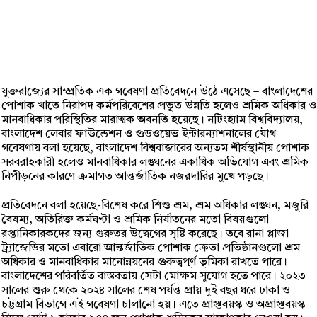
যুক্তরাজ্যের সাম্প্রতিক এক গবেষণা প্রতিবেদনে উঠে এসেছে – বাংলাদেশের
পোশাক খাতে নিরাপদ কর্মপরিবেশের প্রভূত উন্নতি হলেও শ্রমিক অধিকার ও
মানবাধিকার পরিস্থিতির মারাত্মক অবনতি হয়েছে। নটিংহ্যাম বিশ্ববিদ্যালয়,
বাংলাদেশ লেবার ফাউন্ডেশন ও গুডওয়েভ ইন্টারন্যাশনালের যৌথ
গবেষণায় বলা হয়েছে, বাংলাদেশ বিশ্ববাজারের অন্যতম শীর্ষস্থানীয় পোশাক
সরবরাহকারী হলেও মানবাধিকার লঙ্ঘনের একাধিক অভিযোগ এবং শ্রমিক
নিপীড়নের কারণে ক্রমাগত আন্তর্জাতিক নজরদারির মুখে পড়ছে।
প্রতিবেদনে বলা হয়েছে-বিশেষ করে শিশু শ্রম, শ্রম অধিকার লঙ্ঘন, মজুরি
বৈষম্য, অতিরিক্ত কর্মঘণ্টা ও শ্রমিক নির্যাতনের মতো বিষয়গুলো
রপ্তানিকারকদের জন্য গুরুতর উদ্বেগের সৃষ্টি করেছে। তবে রানা প্লাজা
ট্র্যাজেডির মতো এবারো আন্তর্জাতিক পোশাক ক্রেতা প্রতিষ্ঠানগুলো শ্রম
অধিকার ও মানবাধিকার মানোন্নয়নের গুরুত্বপূর্ণ ভূমিকা রাখতে পারে।
বাংলাদেশের পরিবর্তিত বাস্তবতায় সেটা মোক্ষম সুযোগ হতে পারে। ২০২৩
সালের শুরু থেকে ২০২৪ সালের শেষ পর্যন্ত প্রায় দুই বছর ধরে ঢাকা ও
চট্টগ্রাম বিভাগে এই গবেষণা চালানো হয়। এতে প্রাপ্তবয়স্ক ও অপ্রাপ্তবয়স্ক