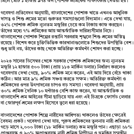
মিলে মোট ১ হাজার ৯৭৪ জন পোশাক শ্রমিকের সাক্ষাৎকার নেওয়া হয়।
গবেষণা প্রতিবেদন অনুযায়ী, বাংলাদেশের পোশাক খাতে এখনও আধুনিক
দাসত্ব ও শিশু শ্রমের মতো গুরুতর সমস্যাগুলো বিদ্যমান। এতে দেখা যায়,
৩২% পোশাক শ্রমিক ন্যূনতম মজুরির চেয়ে কম টাকায় কাজ করছেন।
তাঁদের মধ্যে ৭% শ্রমিকের আয় আন্তর্জাতিক দারিদ্র্যসীমার নিচে।
বাংলাদেশের পোশাক শিল্পের রপ্তানি সরবরাহ শৃঙ্খলে শিশু শ্রমের অস্তিত্ব
রয়েছে। বিশেষ করে চুক্তিভিত্তিক কারখানাগুলোতে শিশুদের উপস্থিতি বেশ।
শুধু তাই নয়, তাঁদের কাছ থেকে অতিরিক্ত কর্মঘণ্টা শোষণ করা হচ্ছে।
২০২৩ সালের ডিসেম্বর থেকে সরকার পোশাক শ্রমিকদের জন্য ন্যূনতম
মজুরি ১২ হাজার ৫০০ টাকা (প্রায় ১১৩ মার্কিন ডলার) নির্ধারণ করলেও
গবেষণায় দেখা গেছে, ৯০% শ্রমিক মনে করেন, এই আয় দিয়ে বেঁচে থাকা
কঠিন। আর মাত্র ৯% শ্রমিক সঞ্চয় করতে সক্ষম। অতিরিক্ত কর্মঘণ্টা ও
শ্রমিকদের ওপর উৎপাদনের চাপও বড় সমস্যা। গবেষণা অনুযায়ী, প্রায়
৩০% শ্রমিক দৈনিক ১০ ঘণ্টারও বেশি কাজ করেন, যা আন্তর্জাতিক ও
বাংলাদেশি শ্রম আইনের সীমা ছাড়িয়ে যায় এবং এই চিত্রকে ফোর্সড লেবার
বা জোরপূর্ব শ্রমের লক্ষণ হিসেবে তুলে ধরা হয়েছে।
বাংলাদেশের পোশাক শিল্পে নারীদের আধিপত্য থাকলেও তাঁদের ক্ষেত্রেই
বৈষম্য প্রকট। গবেষণা দেখা যায়, পুরুষ শ্রমিকদের তুলনায় নারী শ্রমিকরা
গড়ে মাসে ২,০০০ টাকা (১৮ মার্কিন ডলার) কম মজুরি পান। এছাড়া ৬৮%
প্রাপ্তবয়স্ক ও ৯০% অপ্রাপ্তবয়স্ক নারী শ্রমিক নিপীড়ন ও হুমকির সম্মুখীন