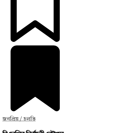
জনপ্রিয় / চলতি