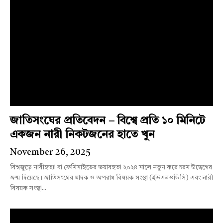
জাতিসংঘের প্রতিবেদন – বিশ্বে প্রতি ১০ মিনিটে
একজন নারী নিকটজনের হাতে খুন
November 26, 2025
বিশ্বজুড়ে নারীহত্যা বা ফেমিসাইডের ভয়াবহতা ২০২৪ সালে নতুন করে চরম উদ্বেগের
জন্ম দিয়েছে। জাতিসংঘের মাদক ও অপরাধ বিষয়ক সংস্থা (ইউএনওডিসি) এবং নারী
বিষয়ক সংস্থা...