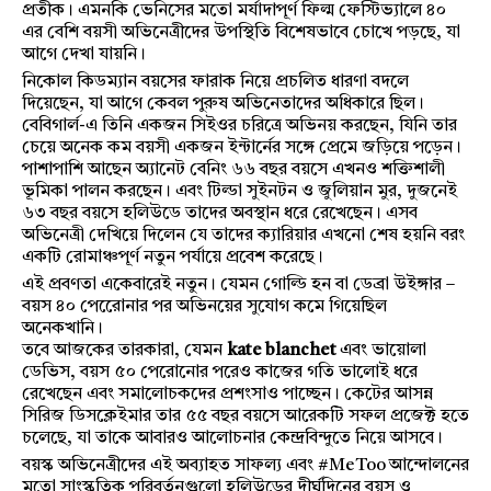
প্রতীক। এমনকি ভেনিসের মতো মর্যাদাপূর্ণ ফিল্ম ফেস্টিভ্যালে ৪০
এর বেশি বয়সী অভিনেত্রীদের উপস্থিতি বিশেষভাবে চোখে পড়ছে, যা
আগে দেখা যায়নি।
নিকোল কিডম্যান বয়সের ফারাক নিয়ে প্রচলিত ধারণা বদলে
দিয়েছেন, যা আগে কেবল পুরুষ অভিনেতাদের অধিকারে ছিল।
বেবিগার্ল-এ তিনি একজন সিইওর চরিত্রে অভিনয় করছেন, যিনি তার
চেয়ে অনেক কম বয়সী একজন ইন্টার্নের সঙ্গে প্রেমে জড়িয়ে পড়েন।
পাশাপাশি আছেন অ্যানেট বেনিং ৬৬ বছর বয়সে এখনও শক্তিশালী
ভূমিকা পালন করছেন। এবং টিল্ডা সুইনটন ও জুলিয়ান মুর, দুজনেই
৬৩ বছর বয়সে হলিউডে তাদের অবস্থান ধরে রেখেছেন। এসব
অভিনেত্রী দেখিয়ে দিলেন যে তাদের ক্যারিয়ার এখনো শেষ হয়নি বরং
একটি রোমাঞ্চপূর্ণ নতুন পর্যায়ে প্রবেশ করেছে।
এই প্রবণতা একেবারেই নতুন। যেমন গোল্ডি হন বা ডেব্রা উইঙ্গার –
বয়স ৪০ পেরোেনার পর অভিনয়ের সুযোগ কমে গিয়েছিল
অনেকখানি।
তবে আজকের তারকারা, যেমন
kate blanchet
এবং ভায়োলা
ডেভিস, বয়স ৫০ পেরোনোর পরেও কাজের গতি ভালোই ধরে
রেখেছেন এবং সমালোচকদের প্রশংসাও পাচ্ছেন। কেটের আসন্ন
সিরিজ ডিসক্লেইমার তার ৫৫ বছর বয়সে আরেকটি সফল প্রজেক্ট হতে
চলেছে, যা তাকে আবারও আলোচনার কেন্দ্রবিন্দুতে নিয়ে আসবে।
বয়স্ক অভিনেত্রীদের এই অব্যাহত সাফল্য এবং #MeToo আন্দোলনের
মতো সাংস্কৃতিক পরিবর্তনগুলো হলিউডের দীর্ঘদিনের বয়স ও