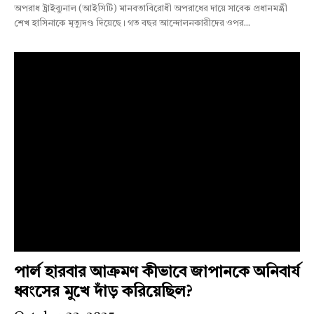
অপরাধ ট্রাইব্যুনাল (আইসিটি) মানবতাবিরোধী অপরাধের দায়ে সাবেক প্রধানমন্ত্রী
শেখ হাসিনাকে মৃত্যুদণ্ড দিয়েছে। গত বছর আন্দোলনকারীদের ওপর...
পার্ল হারবার আক্রমণ কীভাবে জাপানকে অনিবার্য
ধ্বংসের মুখে দাঁড় করিয়েছিল?