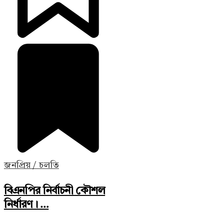
জনপ্রিয় / চলতি
বিএনপির নির্বাচনী কৌশল
নির্ধারণ। ...