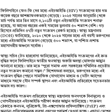
ফিলিপাইনে জেন-জি দের মধ্যে এইচআইভি (HIV) সংক্রমণের হার গত
কয়েক বছরে আশঙ্কাজনকভাবে বেড়েছে। ২০২৫ সালের জানুয়ারি থেকে
মার্চ পর্যন্ত মাত্র তিন মাসে ৫,১০১টি নতুন এইচআইভি সংক্রমণ শনাক্ত
হয়েছে, যা আগের বছরের একই সময়ের তুলনায় ৫০ শতাংশ বেশি। গড়
হিসেবে প্রতিদিন ৫৭টি নতুন সংক্রমণ রেকর্ড হয়েছে। স্বাস্থ্য মন্ত্রণালয়
(DOH) জানিয়েছে, ২০১০ থেকে ২০২৩ সালের মধ্যে এই বয়সী তরুণদের
মধ্যে এইচআইভি সংক্রমণ বেড়েছে ৫০০ শতাংশ, যা পশ্চিম প্রশান্ত
মহাসাগরীয় অঞ্চলে সর্বোচ্চ।
স্বাস্থ্য সচিব টেড হারবোসা জানিয়েছেন, এইচআইভি সংক্রমণের এই দ্রুত
বৃদ্ধির ফলে ফিলিপাইনে জাতীয় জনস্বাস্থ্য জরুরি অবস্থা ঘোষণার আহ্বান
জানানো হয়েছে। তার মতে “পুরো সমাজ এবং সরকারের সম্মিলিত প্রচেষ্টায়
নতুন সংক্রমণ কমানো সম্ভব।” বিশেষজ্ঞরা বলছেন, তরুণদের মধ্যে এই
সংক্রমণ বৃদ্ধির পেছনে সামাজিক যোগাযোগ মাধ্যম ও ডেটিং অ্যাপের
মাধ্যমে সহজে যৌন সম্পর্ক স্থাপন এবং এইচআইভি প্রতিরোধে সচেতনতার
অভাব বড় কারণ।
এইচআইভি সংক্রমণ প্রতিরোধে স্বাস্থ্য মন্ত্রণালয় জনগণকে বিনামূল্যে ও
গোপনীয়ভাবে এইচআইভি পরীক্ষা করার আহ্বান জানিয়েছে। সংক্রমণ
ঠেকাতে কনডম, লুব্রিকেন্ট, প্রি-এক্সপোজার প্রফিল্যাক্সিস (PrEP) এবং
অন্যান্য প্রতিরোধমূলক ব্যবস্থা গ্রহণের পরামর্শ দেওয়া হচ্ছে। এছাড়া দেশের