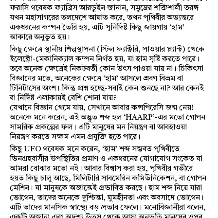
ফরাসি গবেষক ফ্যাব্রিস আরডুইন জানান, সমুদ্রের শক্তিশালী তরঙ্গ
যখন মহাসাগরের তলদেশে আঘাত করে, তখন পৃথিবীর অভ্যন্তরে
একধরনের কম্পন তৈরি হয়, এটি সুনির্দিষ্ট কিছু জায়গায় ‘হাম’
আকারে অনুভূত হয়।
কিছু ক্ষেত্রে স্থানীয় শিল্পস্থাপনা (স্টিল ফ্যাক্টরি, পাওয়ার প্ল্যান্ট) থেকে
ইলেক্ট্রো-মেকানিক্যাল কম্পন নির্গত হয়, যা হাম সৃষ্টি করতে পারে।
তবে অনেক ক্ষেত্রেই নিকটবর্তী কোন উৎস পাওয়া যায় না। চিকিৎসা
বিজ্ঞানের মতে, অনেকের ক্ষেত্রে ‘হাম’ আসলে শ্রবণ বিভ্রম বা
টিনিটাসের অংশ। কিন্তু প্রশ্ন হচ্ছে-সবাই কেন শুনছে না? আর কেনই
বা নির্দিষ্ট এলাকায়ই বেশি শোনা যায়?
যেখানে বিজ্ঞান থেমে যায়, সেখানে আবার কন্সপিরেসি জন্ম নেয়!
অনেকে মনে করেন, এই অদ্ভুত শব্দ হল ‘HAARP’-এর মতো গোপন
সামরিক প্রকল্পের ফল। এটি মানুষের মন নিয়ন্ত্রণ বা আবহাওয়া
নিয়ন্ত্রণ করতে সক্ষম এমন প্রযুক্তি হতে পারে।
কিছু UFO গবেষক মনে করেন, ‘হাম’ শব্দ সম্ভবত পৃথিবীতে
ভিনগ্রহবাসীর উপস্থিতির প্রমাণ ও একধরনের যোগাযোগ সংকেত যা
আমরা বোঝার মতো নই। আবার বিশ্বাস করা হয়, পৃথিবীর গভীরে
হয়ত কিছু চালু আছে, মিলিটারি সাবমেরিন কমিউনিকেশন, বা গোপন
মেশিন। যা মানুষকে অজান্তেই প্রভাবিত করছে। হাম শব্দ নিয়ে যারা
ভোগেন, তাদের অনেকে দুশ্চিন্তা, ঘুমহীনতা এবং অবসাদে ভোগেন।
এটি তাদের মানসিক স্বাস্থ্যে বড় প্রভাব ফেলে। মনোবিজ্ঞানীরা বলেন,
একটি অজানা এবং অদৃশ্য উত্স থেকে আসা অনুভূতি মানুষের ওপর