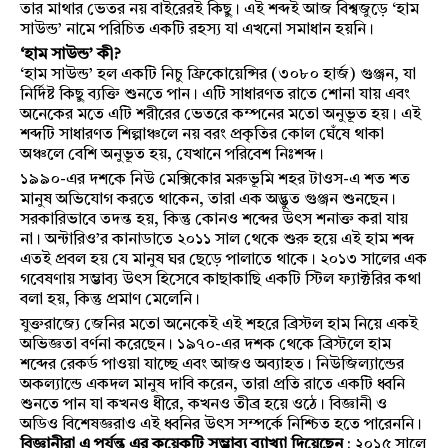
তার মাথার ভেতর নয় বাইরেরই কিছু। এই শব্দই আজ বিশ্বজুড়ে ‘হাম
সাউন্ড’ নামে পরিচিত একটি রহস্য যা এখনো সমাধান হয়নি।
‘হাম সাউন্ড’ কী?
‘হাম সাউন্ড’ হল একটি নিচু ফ্রিকোয়েন্সির (৩০৮০ হার্জ) গুঞ্জন, যা
নির্দিষ্ট কিছু ব্যক্তি শুনতে পান। এটি সাধারণত রাতে শোনা যায় এবং
অনেকের মতে এটি শরীরের ভেতরে কম্পনের মতো অনুভূত হয়। এই
শব্দটি সাধারণত শিল্পাঞ্চলে নয় বরং প্রকৃতির কোল ঘেঁষে থাকা
অঞ্চলে বেশি অনুভূত হয়, যেখানে পরিবেশ নিঃশব্দ।
১৯৯০-এর দশকে নিউ মেক্সিকোর মরুভূমি শহর টাওস-এ শত শত
মানুষ অভিযোগ করতে থাকেন, তারা এক অদ্ভুত গুঞ্জন শুনছেন।
সরকারিভাবে তদন্ত হয়, কিন্তু কোনও শব্দের উৎস শনাক্ত করা যায়
না। অন্টারিও’র কানাডাতে ২০১১ সাল থেকে শুরু হয়ে এই হাম শব্দ
এতই প্রবল হয় যে মানুষ ঘর ছেড়ে পালাতে থাকে। ২০১৩ সালের এক
গবেষণায় সম্ভাব্য উৎস হিসেবে কাছাকাছি একটি স্টিল ফ্যাক্টরির কথা
বলা হয়, কিন্তু প্রমাণ মেলেনি।
যুক্তরাজ্যে জেনির মতো অনেকেই এই শহরে ব্রিস্টল হাম নিয়ে একই
অভিজ্ঞতা বর্ণনা করেছেন। ১৯৭০-এর দশক থেকে ব্রিস্টলে হাম
শব্দের রেকর্ড পাওয়া যাচ্ছে এবং আজও অব্যাহত। নিউজিল্যান্ডের
অকল্যান্ডে একদল মানুষ দাবি করেন, তারা প্রতি রাতে একটি ধ্বনি
শুনতে পান যা কখনও ধীরে, কখনও তীব্র হয়ে ওঠে। বিজ্ঞানী ও
অডিও বিশেষজ্ঞরাও এই ধ্বনির উৎস সম্পর্কে নিশ্চিত হতে পারেননি।
বিজ্ঞানীরা এ পর্যন্ত এর কয়েকটি সম্ভাব্য ব্যাখ্যা দিয়েছেন
: ২০১৫ সালে