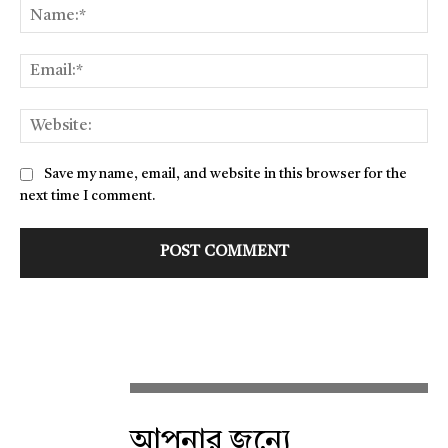
Na
Ema
Web
Save my name, email, and website in this browser for the
next time I comment.
আপনার জন্যে