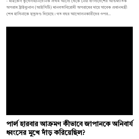
- মাইকেল কুগেলম্যানদৈনিক প্রথম আলো থেকে নেয়া বাংলাদেশের আন্তর্জাতিক
অপরাধ ট্রাইব্যুনাল (আইসিটি) মানবতাবিরোধী অপরাধের দায়ে সাবেক প্রধানমন্ত্রী
শেখ হাসিনাকে মৃত্যুদণ্ড দিয়েছে। গত বছর আন্দোলনকারীদের ওপর...
পার্ল হারবার আক্রমণ কীভাবে জাপানকে অনিবার্য
ধ্বংসের মুখে দাঁড় করিয়েছিল?