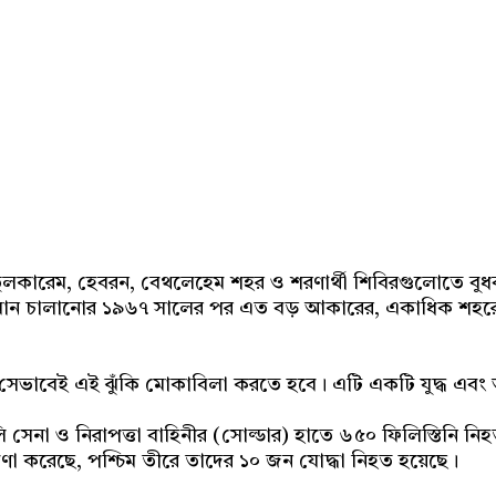
Share
তুলকারেম, হেবরন, বেথলেহেম শহর ও শরণার্থী শিবিরগুলোতে বুধব
ভিযান চালানোর ১৯৬৭ সালের পর এত বড় আকারের, একাধিক শহরে
ে, ঠিক সেভাবেই এই ঝুঁকি মোকাবিলা করতে হবে। এটি একটি যুদ্ধ 
েলি সেনা ও নিরাপত্তা বাহিনীর (সোল্ডার) হাতে ৬৫০ ফিলিস্তিনি
ণা করেছে, পশ্চিম তীরে তাদের ১০ জন যোদ্ধা নিহত হয়েছে।