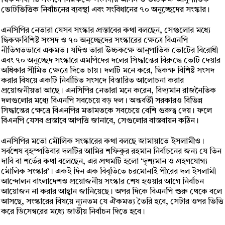
দ্বিকক্ষবিশিষ্ট সংসদে নিম্নকক্ষে সংসদীয় আসন ও উচ্চকক্ষ আনুপাতিক
ভোটভিত্তিক নির্বাচনের ব্যবস্থা এবং সংবিধানের ৭০ অনুচ্ছেদের সংস্কার।
এনসিপির নেতারা যেসব সংস্কার প্রস্তাবের কথা বলছেন, সেগুলোর মধ্যে
দ্বিকক্ষবিশিষ্ট সংসদ ও ৭০ অনুচ্ছেদের সংস্কারের ক্ষেত্রে বিএনপি
নীতিগতভাবে একমত। যদিও তারা উচ্চকক্ষে আনুপাতিক ভোটের বিরোধী
এবং ৭০ অনুচ্ছেদ সংস্কারে এমপিদের দলের সিদ্ধান্তের বিরুদ্ধে ভোট দেয়ার
অধিকার সীমিত ক্ষেত্রে দিতে চায়। দলটি মনে করে, দ্বিকক্ষ বিশিষ্ট সংসদ
করার বিষয়ে একটি নির্বাচিত সংসদে বিস্তারিত আলোচনা করার
প্রয়োজনীয়তা আছে। এনসিপির নেতারা মনে করেন, বিদ্যমান রাজনৈতিক
দলগুলোর মধ্যে বিএনপি সবচেয়ে বড় দল। অন্তর্বর্তী সরকারও বিভিন্ন
সিদ্ধান্তের ক্ষেত্রে বিএনপির মতামতকে সবচেয়ে বেশি গুরুত্ব দেয়। ফলে
বিএনপি যেসব প্রস্তাবে আপত্তি জানাবে, সেগুলোর বাস্তবায়ন কঠিন।
এনসিপির মতো মৌলিক সংস্কারের কথা বলছে জামায়াতে ইসলামীও।
সর্বশেষ বৃহস্পতিবার দলটির আমির শফিকুর রহমান নির্বাচনের জন্য যে তিন
দাবি বা শর্তের কথা বলেছেন, এর প্রথমটি হলো ‘দৃশ্যমান ও গ্রহণযোগ্য
মৌলিক সংস্কার’। একই দিন এক বিবৃতিতে চরমোনাই পীরের দল ইসলামী
আন্দোলন বাংলাদেশও প্রয়োজনীয় সংস্কার শেষ হওয়ার আগে নির্বাচন
আয়োজন না করার আহ্বান জানিয়েছে। অপর দিকে বিএনপি শুরু থেকে বলে
আসছে, সংস্কারের বিষয়ে ন্যূনতম যে ঐকমত্য তৈরি হবে, সেটার ওপর ভিত্তি
করে ডিসেম্বরের মধ্যে জাতীয় নির্বাচন দিতে হবে।