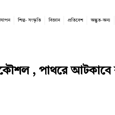
নযাপন
শিল্প- সংস্কৃতি
বিজ্ঞান
প্রতিবেশ
অদ্ভুত-অন্য
রকৌশল , পাথরে আটকাবে ক