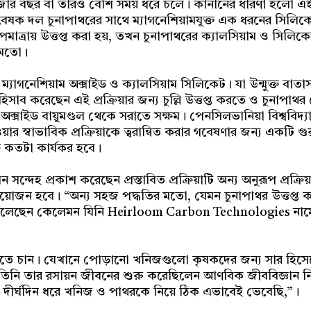
াজার বছর বা তারও বেশি সময় ধরে চলে। কানানের ধারণা হলো এই প্
বেষক দল চুনাপাথরের সাথে ম্যাগনেশিয়ামযুক্ত এক ধরনের সিলি
াপমাত্রায় উত্তপ্ত করা হয়, তখন চুনাপাথরের ক্যালসিয়াম ও সিলি
 মতো।
্যাগনেশিয়াম অক্সাইড ও ক্যালসিয়াম সিলিকেট। যা উন্মুক্ত বাতাস
িসাব করেছেন এই প্রক্রিয়ার জন্য চুল্লি উত্তপ্ত করতে ও চুনাপাথ
্সাইড বায়ুমণ্ডল থেকে সরাতে সক্ষম। পেনসিলভানিয়া বিশ্ববিদ্যাল
য়ার স্বাভাবিক প্রক্রিয়াকে ত্বরান্বিত করার গবেষণার জন্য একটি গু
তি কতটা কার্যকর হবে।
 সন্দেহ প্রকাশ করেছেন প্রস্তাবিত প্রক্রিয়াটি অন্য অনুরূপ প্রক্
য়োজন হবে। “অন্য সহজ পদ্ধতির মতো, যেমন চুনাপাথর উত্তপ্ত করে
হবে,” বলেছেন কেলেমন যিনি Heirloom Carbon Technologies নাম
করতে চান। যেখানে পোড়ানো খনিজগুলো কৃষকদের জন্য সার হিসেবে ব
বে। তিনি তার রসায়ন জীবনের শুরু করেছিলেন আণবিক জীববিজ্ঞান
ি দীর্ঘদিন ধরে খনিজ ও পাথরকে নিয়ে ঠিক এভাবেই ভেবেছি,”।