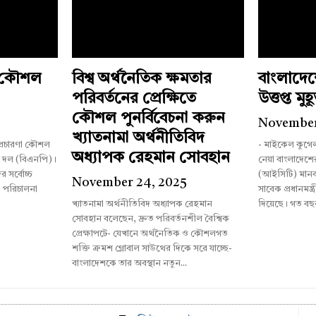
ী কৌশল
বিশ্ব অর্থনৈতিক ক্ষমতার
বাংলাদে
পরিবর্তনের প্রেক্ষিতে
উত্তপ্ত মুহূর
কৌশল পুনর্বিবেচনা করুন
5
November
খ্যাতনামা অর্থনীতিবিদ
 প্রচারণা কৌশল
- মাইকেল কুগে
অধ্যাপক রেহমান সোবহান
ী দল (বিএনপি)।
নেয়া বাংলাদেশের আন্তর্জাতিক অপরাধ ট্রাইব্যুনাল
 সর্বোচ্চ
(আইসিটি) মানব
November 24, 2025
া পরিচালনা
সাবেক প্রধানমন্ত্
খ্যাতনামা অর্থনীতিবিদ অধ্যাপক রেহমান
দিয়েছে। গত বছ
সোবহান বলেছেন, দ্রুত পরিবর্তনশীল বৈশ্বিক
প্রেক্ষাপটে- যেখানে অর্থনৈতিক ও কৌশলগত
শক্তি ক্রমশ গ্লোবাল সাউথের দিকে সরে যাচ্ছে-
বাংলাদেশকে তার অবস্থান নতুন...