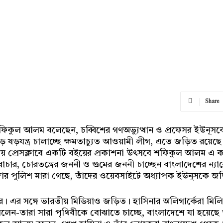
Share
 শফিকুল আলম বলেছেন, চব্বিশের গণঅভ্যুত্থান ও প্রফেসর ইউনূসক
ড় ষড়যন্ত্র চালাচ্ছে ক্ষমতাচ্যুত আওয়ামী লীগ, এতে জড়িত রয়েছে
তীয় প্রেসক্লাবে একটি বইয়ের প্রকাশনা উৎসবে শফিকুল আলম এ
ার, চোরতন্ত্রের জননী ও গুমের জননী চাচ্ছেন বাংলাদেশের ন্যার
র পুলিশ মারা গেছে, তাঁদের ওয়েবসাইটে অধ্যাপক ইউনূসকে জঙ্গ
চার। এর সঙ্গে ভারতীয় মিডিয়াও জড়িত। হাসিনার অলিগার্কেরা ম
-তারা সারা পৃথিবীকে বোঝাতে চাচ্ছে, বাংলাদেশে যা হয়েছে 