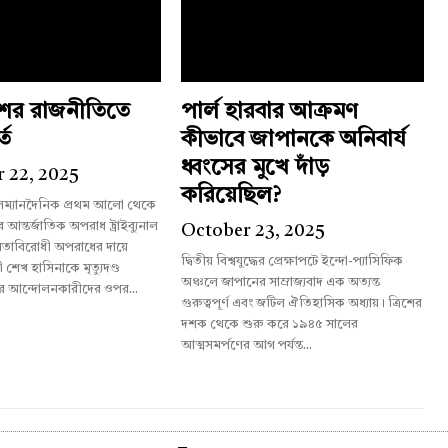
শের রাজনীতিতে
পার্ল হারবার আক্রমণ
্ত
কীভাবে জাপানকে অনিবার্য
ধ্বংসের মুখে দাঁড়
 22, 2025
করিয়েছিল?
লম্যানদৈনিক প্রথম আলো থেকে
October 23, 2025
তাবিরোধী অপরাধের দায়ে
দ্বিতীয় বিশ্বযুদ্ধের প্রেক্ষাপটে ইন্দো-প্যাসিফিক
রী শেখ হাসিনাকে মৃত্যুদণ্ড
অঞ্চলে জাপানের সাম্রাজ্যবাদ এক অত্যন্ত
র আন্দোলনকারীদের ওপর...
গুরুত্বপূর্ণ এবং জটিল ঐতিহাসিক অধ্যায়। ত্রিশের
দশক থেকে শুরু করে ১৯৪৫ সালের
আত্মসমর্পণের আগ পর্যন্ত...