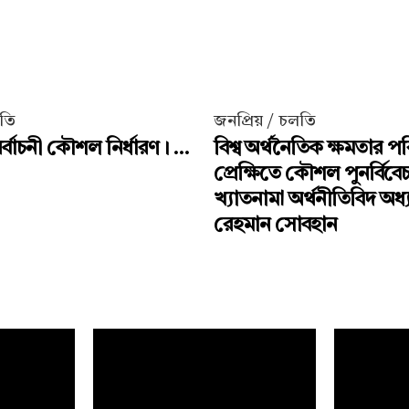
লতি
জনপ্রিয় / চলতি
্বাচনী কৌশল নির্ধারণ। ...
বিশ্ব অর্থনৈতিক ক্ষমতার পর
প্রেক্ষিতে কৌশল পুনর্বিবে
খ্যাতনামা অর্থনীতিবিদ অধ
রেহমান সোবহান