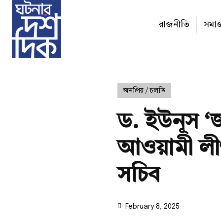
রাজনীতি
সমা
জনপ্রিয় / চলতি
ড. ইউনূস ‘জঙ
আওয়ামী লীগ
সচিব
February 8, 2025