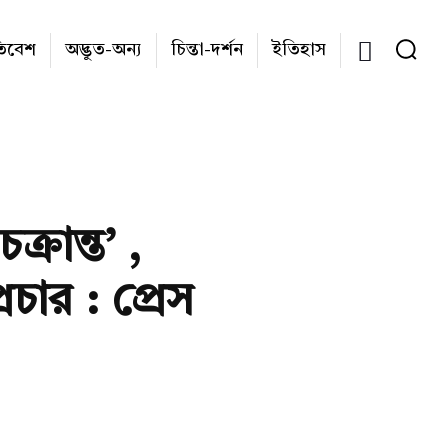
তিবেশ
অদ্ভুত-অন্য
চিন্তা-দর্শন
ইতিহাস
্রান্ত’ ,
ার : প্রেস