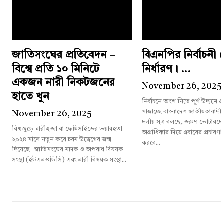
জাতিসংঘের প্রতিবেদন –
বিএনপির নির্বাচন
বিশ্বে প্রতি ১০ মিনিটে
নির্ধারণ। ...
একজন নারী নিকটজনের
November 26, 202
হাতে খুন
নির্বাচনে অংশ নিতে পূর্ণ উদ্যমে
সাজাচ্ছে বাংলাদেশ জাতীয়তাবাদ
November 26, 2025
দলীয় সূত্র বলছে, তরুণ ভোটারদের
বিশ্বজুড়ে নারীহত্যা বা ফেমিসাইডের ভয়াবহতা
অগ্রাধিকার দিয়ে এবারের প্রচারণ
২০২৪ সালে নতুন করে চরম উদ্বেগের জন্ম
করবে...
দিয়েছে। জাতিসংঘের মাদক ও অপরাধ বিষয়ক
সংস্থা (ইউএনওডিসি) এবং নারী বিষয়ক সংস্থা...