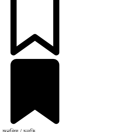
জনপ্রিয় / চলতি