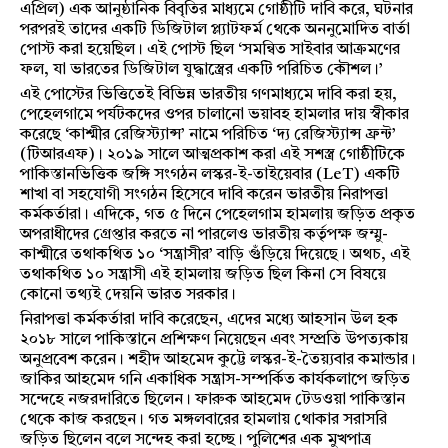
এপ্রিল) এক আনুষ্ঠানিক বিবৃতির মাধ্যমে গোষ্ঠীটি দাবি করে, ঘটনার
পরপরই তাদের একটি ডিজিটাল প্ল্যাটফর্ম থেকে অননুমোদিত বার্তা
পোস্ট করা হয়েছিল। এই পোস্ট ছিল ‘সমন্বিত সাইবার আক্রমণের
ফল, যা ভারতের ডিজিটাল যুদ্ধাস্ত্রের একটি পরিচিত কৌশল।’
এই পোস্টের ভিত্তিতেই বিভিন্ন ভারতীয় গণমাধ্যমে দাবি করা হয়,
পেহেলগামে পর্যটকদের ওপর চালানো ভয়াবহ হামলার দায় স্বীকার
করেছে ‘কাশ্মীর রেজিস্ট্যান্স’ নামে পরিচিত ‘দ্য রেজিস্ট্যান্স ফ্রন্ট’
(টিআরএফ)। ২০১৯ সালে আত্মপ্রকাশ করা এই সশস্ত্র গোষ্ঠীটিকে
পাকিস্তানভিত্তিক জঙ্গি সংগঠন লস্কর-ই-তাইয়েবার (LeT) একটি
শাখা বা সহযোগী সংগঠন হিসেবে দাবি করেন ভারতীয় নিরাপত্তা
কর্মকর্তারা। এদিকে, গত ৫ দিনে পেহেলগাম হামলায় জড়িত প্রকৃত
অপরাধীদের গ্রেপ্তার করতে না পারলেও ভারতীয় কর্তৃপক্ষ জম্মু-
কাশ্মীরে তথাকথিত ১০ ‘সন্ত্রাসীর’ বাড়ি গুঁড়িয়ে দিয়েছে। অথচ, এই
তথাকথিত ১০ সন্ত্রাসী এই হামলায় জড়িত ছিল কিনা সে বিষয়ে
কোনো তথ্যই দেয়নি ভারত সরকার।
নিরাপত্তা কর্মকর্তারা দাবি করেছেন, এদের মধ্যে আহসান উল হক
২০১৮ সালে পাকিস্তানে প্রশিক্ষণ নিয়েছেন এবং সম্প্রতি উপত্যকায়
অনুপ্রবেশ করেন। শহীদ আহমেদ কুট্টে লস্কর-ই-তৈয়্যবার কমান্ডার।
জাকির আহমেদ গনি একাধিক সন্ত্রাস-সম্পর্কিত কার্যকলাপে জড়িত
সন্দেহে নজরদারিতে ছিলেন। ফারুক আহমেদ টেডওয়া পাকিস্তান
থেকে কাজ করছেন। গত মঙ্গলবারের হামলায় থোকার সরাসরি
জড়িত ছিলেন বলে সন্দেহ করা হচ্ছে। পুলিশের এক মুখপাত্র