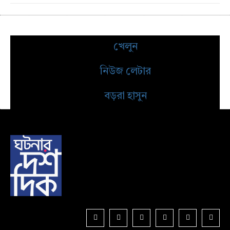
খেলুন
নিউজ লেটার
বড়রা হাসুন