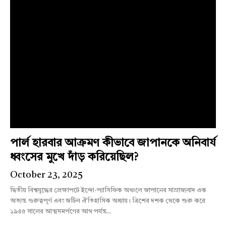
পার্ল হারবার আক্রমণ কীভাবে জাপানকে অনিবার্য
ধ্বংসের মুখে দাঁড় করিয়েছিল?
October 23, 2025
দ্বিতীয় বিশ্বযুদ্ধের প্রেক্ষাপটে ইন্দো-প্যাসিফিক অঞ্চলে জাপানের সাম্রাজ্যবাদ এক
অত্যন্ত গুরুত্বপূর্ণ এবং জটিল ঐতিহাসিক অধ্যায়। ত্রিশের দশক থেকে শুরু করে
১৯৪৫ সালের আত্মসমর্পণের আগ পর্যন্ত...