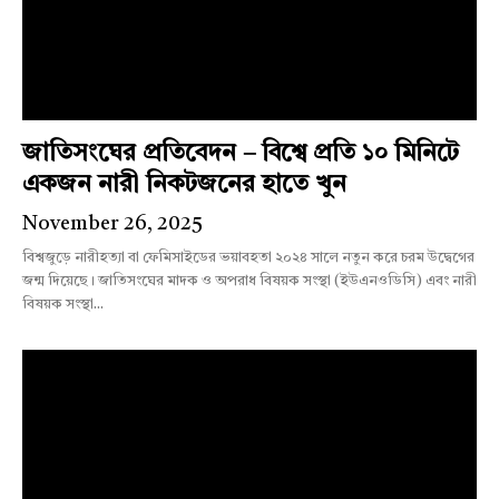
জাতিসংঘের প্রতিবেদন – বিশ্বে প্রতি ১০ মিনিটে
একজন নারী নিকটজনের হাতে খুন
November 26, 2025
বিশ্বজুড়ে নারীহত্যা বা ফেমিসাইডের ভয়াবহতা ২০২৪ সালে নতুন করে চরম উদ্বেগের
জন্ম দিয়েছে। জাতিসংঘের মাদক ও অপরাধ বিষয়ক সংস্থা (ইউএনওডিসি) এবং নারী
বিষয়ক সংস্থা...