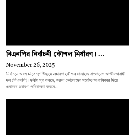
বিএনপির নির্বাচনী কৌশল নির্ধারণ। ...
November 26, 2025
নির্বাচনে অংশ নিতে পূর্ণ উদ্যমে প্রচারণা কৌশল সাজাচ্ছে বাংলাদেশ জাতীয়তাবাদী
দল (বিএনপি)। দলীয় সূত্র বলছে, তরুণ ভোটারদের সর্বোচ্চ অগ্রাধিকার দিয়ে
এবারের প্রচারণা পরিচালনা করবে...