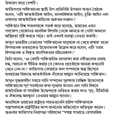
উচ্চারণ করে দেশটি।
জাতিসংঘে পাকিস্তানের স্থায়ী উপ প্রতিনিধি উসমান জাদুন বৈঠকে
বলেন, ‘এটি আন্তর্জাতিক আইন, মানবাধিকার আইন, চুক্তি আইন এবং
প্রথাগত আন্তর্জাতিক আইনের গুরুতর লঙ্ঘন।’
পাকিস্তান বিশ্ব সম্প্রদায়কে সতর্ক করে বলেছে, ভারতের এমন
পদক্ষেপ যেকোনও মানবিক বিপর্যয় ডেকে আনতে বা গোটা অঞ্চলে
অস্থিরতা সৃষ্টি করতে পারে। তাই এখনই ব্যবস্থা নেওয়া জরুরি।
জাদুন ভারতীয় নেতাদের ‘পাকিস্তানের মানুষকে না খেয়ে রাখার’ মতো
বিপজ্জনক মন্তব্যকেও উদ্বেগজনক উল্লেখ করে বলেন, এটি ‘চরম
বিপজ্জনক ও বিকৃত মানসিকতার বহিঃপ্রকাশ।’
তিনি বলেন, ‘২৪ কোটি পাকিস্তানির প্রাণরক্ষা করা নদীগুলোর প্রবাহ
বন্ধ, সরানো বা সীমিত করার যে কোনও প্রচেষ্টাকে আমরা কখনোই
মেনে নেব না।’ জাতিসংঘ ফোরামে জল সম্পদকে অস্ত্র হিসেবে
ব্যবহারের বিরুদ্ধে আন্তর্জাতিক ঐক্যের আহ্বান জানিয়েছে পাকিস্তান।
জাদুন যুদ্ধকালীন সময়ে পানি সম্পদের সুরক্ষায় বৈশ্বিক উদ্যোগকে
পাকিস্তানের পূর্ণ সমর্থনের কথা পুনরায় জানান এবং পানি বিষয়ে
রাজনৈতিক বা সামরিক উদ্দেশ্যকে প্রতিহত করার জন্য ‘দৃঢ়, নীতিনিষ্ঠ
ও ঐক্যবদ্ধ অবস্থান’ নেওয়ার আহ্বান জানান।
অন্যদিকে ভারতের রাষ্ট্রদূত পারভতনেনি হরিশ পাকিস্তানকে
সন্ত্রাসবাদকে রাষ্ট্রনীতির অংশ বানানোর অভিযোগে অভিযুক্ত করেন।
শুক্রবার জাতিসংঘ নিরাপত্তা পরিষদের “সশস্ত্র সংঘাতে বেসামরিক