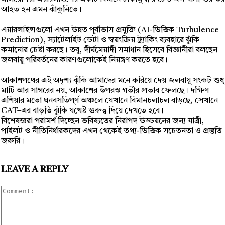
আহত হন এমন ঝাঁকুনিতে।
এয়ারলাইন্সগুলো এখন উন্নত পূর্বাভাস প্রযুক্তি (AI-ভিত্তিক Turbulence
Prediction), স্যাটেলাইট ডেটা ও স্বয়ংক্রিয় ট্র্যাকিং ব্যবহারে ঝুঁকি
কমানোর চেষ্টা করছে। তবু, দীর্ঘমেয়াদী সমাধান হিসেবে বিজ্ঞানীরা বলছেন
জলবায়ু পরিবর্তনের কারণগুলোকেই নিয়ন্ত্রণ করতে হবে।
আকাশপথের এই অদৃশ্য ঝুঁকি আমাদের মনে করিয়ে দেয় জলবায়ু সংকট শুধু
মাটি আর সাগরের নয়, আকাশের উপরও গভীর প্রভাব ফেলছে। দক্ষিণ
এশিয়ার মতো ঘনবসতিপূর্ণ অঞ্চলে যেখানে বিমানচলাচল বাড়ছে, সেখানে
CAT–এর বাড়তি ঝুঁকি যথেষ্ট গুরুত্ব দিয়ে দেখতে হবে।
বিশেষজ্ঞরা পরামর্শ দিচ্ছেন ভবিষ্যতের নিরাপদ উড্ডয়নের জন্য যাত্রী,
পাইলট ও নীতিনির্ধারকদের এখন থেকেই তথ্য-ভিত্তিক সচেতনতা ও প্রস্তুতি
জরুরি।
LEAVE A REPLY
Comment