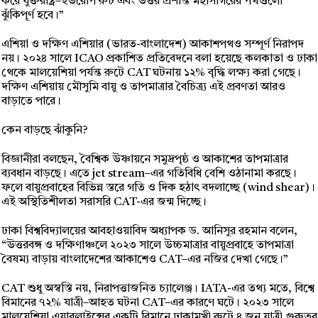
করে যুক্তরাষ্ট্র–ইউরোপ রুট এবং উত্তর প্রশান্ত মহাসাগরের পথগুলো
ঝুঁকিপূর্ণ হবে।”
এশিয়া ও দক্ষিণ এশিয়ার (ভারত-বাংলাদেশ) আকাশপথও সম্পূর্ণ নিরাপদ
নয়। ২০২৪ সালে ICAO প্রকাশিত প্রতিবেদনে বলা হয়েছে কলকাতা ও ঢাকা
থেকে মালয়েশিয়া পর্যন্ত রুটে CAT ঘটনায় ১২% বৃদ্ধি লক্ষ্য করা গেছে।
দক্ষিণ এশিয়ায় মৌসুমি বায়ু ও তাপমাত্রার বৈচিত্র্য এই প্রবণতা আরও
বাড়াতে পারে।
কেন বাড়ছে ঝাঁকুনি?
বিজ্ঞানীরা বলছেন, বৈশ্বিক উষ্ণায়নে সমুদ্রপৃষ্ঠ ও আকাশের তাপমাত্রার
ব্যবধান বাড়ছে। এতে jet stream–এর গতিবিধি বেশি ওঠানামা করছে।
ফলে বায়ুপ্রবাহের বিভিন্ন স্তরে গতি ও দিক হঠাৎ বদলাচ্ছে (wind shear)।
এই অস্থিতিশীলতা সরাসরি CAT-এর জন্ম দিচ্ছে।
ঢাকা বিশ্ববিদ্যালয়ের আবহাওয়াবিদ অধ্যাপক ড. আনিসুর রহমান বলেন,
“উত্তরবঙ্গ ও দক্ষিণাঞ্চলে ২০২৩ সালে উচ্চমাত্রার বায়ুপ্রবাহে তাপমাত্রা
বৈষম্য বাড়ায় বাংলাদেশের আকাশেও CAT–এর নজির দেখা গেছে।”
CAT শুধু অস্বস্তি নয়, নিরাপত্তাজনিত চ্যালেঞ্জ। IATA-এর তথ্য মতে, বিশ্বে
বিমানের ৭২% যাত্রী–আহত ঘটনা CAT–এর কারণে ঘটে। ২০২৩ সালে
মালয়েশিয়া এয়ারলাইন্সের একটি বিমানে ঢাকামুখী রুটে ৪ জন যাত্রী গুরুতর