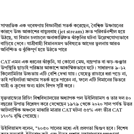
সাম্প্রতিক এক গবেষণায় বিজ্ঞানীরা সতর্ক করেছেন, বৈশ্বিক উষ্ণায়নের
কারণে উচ্চ আকাশের বায়ুপ্রবাহ (jet stream) দ্রুত পরিবর্তনশীল হয়ে
উঠছে, যা বিমান চলাচলে অনাকাঙ্ক্ষিত ঝাঁকুনির ঘটনা উল্লেখযোগ্যভাবে
বাড়িয়ে দেবে। যাত্রীবাহী বিমানভ্রমণ ভবিষ্যতে আগের তুলনায় আরও
অনিশ্চিত ও ঝুঁকিপূর্ণ হয়ে উঠতে পারে
CAT এমন এক ধরনের ঝাঁকুনি, যা কোনো মেঘ, বজ্রপাত বা ঝড়-ঝঞ্ঝার
উপস্থিতি ছাড়াই পরিষ্কার আকাশে আকস্মিকভাবে ঘটে। সাধারণত ৯–১২
কিলোমিটার উচ্চতায় এটি বেশি দেখা যায়। যেহেতু রাডারে ধরা পড়ে না,
তাই পাইলটরা আগাম সতর্ক হতে পারেন না, ফলে এটি বিমানের ভিতরে
যাত্রী ও ক্রুদের জন্য হঠাৎ বিপদ সৃষ্টি করে।
যুক্তরাজ্যের রিডিং বিশ্ববিদ্যালয়ের অধ্যাপক পল উইলিয়ামস ও তার দল ৪০
বছরের উপাত্ত বিশ্লেষণ করে দেখেছেন ১৯৭৯ থেকে ২০২০ সাল পর্যন্ত উত্তর
আটলান্টিক অঞ্চলে মাঝারি মাত্রার CAT ঘটনা ৫৫% এবং তীব্র CAT
১৭০% বৃদ্ধি পেয়েছে।
উইলিয়ামস বলেন, “২০৫০ সালের মধ্যে এই প্রবণতা দ্বিগুণ হবে। বিশেষ