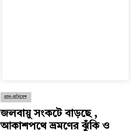
প্রান-প্রতিবেশ
জলবায়ু সংকটে বাড়ছে ,
আকাশপথে ভ্রমণের ঝুঁকি ও