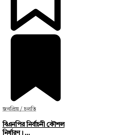
জনপ্রিয় / চলতি
বিএনপির নির্বাচনী কৌশল
নির্ধারণ। ...