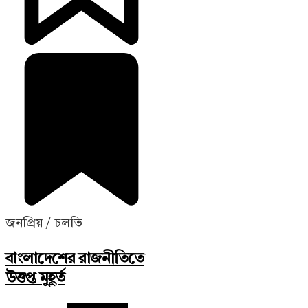
জনপ্রিয় / চলতি
বাংলাদেশের রাজনীতিতে
উত্তপ্ত মুহূর্ত