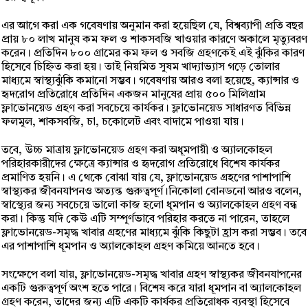
এর আগে করা এক গবেষণায় অনুমান করা হয়েছিল যে, বিশ্বব্যাপী প্রতি বছর
প্রায় ৮০ লাখ মানুষ কম ফল ও শাকসবজি খাওয়ার কারণে অকালে মৃত্যুবরণ
করেন। প্রতিদিন ৮০০ গ্রামের কম ফল ও সবজি গ্রহণকেই এই ঝুঁকির কারণ
হিসেবে চিহ্নিত করা হয়। তাই নিয়মিত সুষম খাদ্যাভ্যাস গড়ে তোলার
মাধ্যমে স্বাস্থ্যঝুঁকি কমানো সম্ভব। গবেষণায় আরও বলা হয়েছে, ক্যান্সার ও
হৃদরোগ প্রতিরোধে প্রতিদিন একজন মানুষের প্রায় ৫০০ মিলিগ্রাম
ফ্লাভোনয়েড গ্রহণ করা সবচেয়ে কার্যকর। ফ্লাভোনয়েড সাধারণত বিভিন্ন
ফলমূল, শাকসবজি, চা, চকোলেট এবং বাদামে পাওয়া যায়।
তবে, উচ্চ মাত্রায় ফ্লাভোনয়েড গ্রহণ করা অধূমপায়ী ও অ্যালকোহল
পরিহারকারীদের ক্ষেত্রে ক্যান্সার ও হৃদরোগ প্রতিরোধে বিশেষ কার্যকর
প্রমাণিত হয়নি। এ থেকে বোঝা যায় যে, ফ্লাভোনয়েড গ্রহণের পাশাপাশি
স্বাস্থ্যকর জীবনযাপনও অত্যন্ত গুরুত্বপূর্ণ।নিকোলা বোনডনো আরও বলেন,
স্বাস্থ্যের জন্য সবচেয়ে ভালো কাজ হলো ধূমপান ও অ্যালকোহল গ্রহণ বন্ধ
করা। কিন্তু যদি কেউ এটি সম্পূর্ণভাবে পরিহার করতে না পারেন, তাহলে
ফ্লাভোনয়েড-সমৃদ্ধ খাবার গ্রহণের মাধ্যমে ঝুঁকি কিছুটা হ্রাস করা সম্ভব। তবে
এর পাশাপাশি ধূমপান ও অ্যালকোহল গ্রহণ কমিয়ে আনতে হবে।
সংক্ষেপে বলা যায়, ফ্লাভোনয়েড-সমৃদ্ধ খাবার গ্রহণ স্বাস্থ্যকর জীবনযাপনের
একটি গুরুত্বপূর্ণ অংশ হতে পারে। বিশেষ করে যারা ধূমপান বা অ্যালকোহল
গ্রহণ করেন, তাদের জন্য এটি একটি কার্যকর প্রতিরোধক ব্যবস্থা হিসেবে