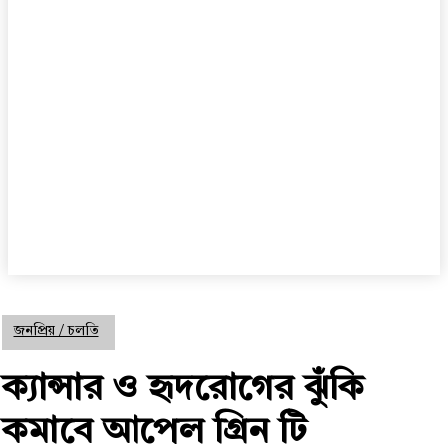
জনপ্রিয় / চলতি
ক্যান্সার ও হৃদরোগের ঝুঁকি
কমাবে আপেল গ্রিন টি