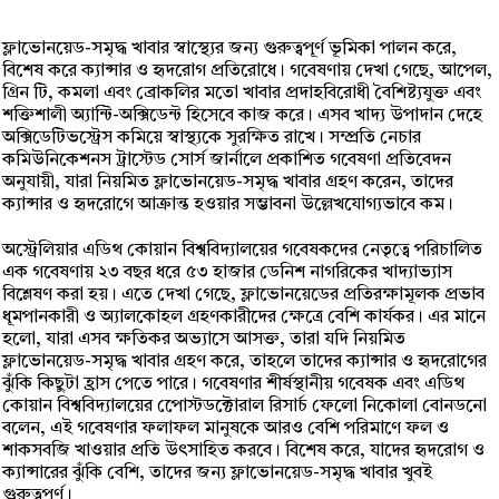
ফ্লাভোনয়েড-সমৃদ্ধ খাবার স্বাস্থ্যের জন্য গুরুত্বপূর্ণ ভূমিকা পালন করে,
বিশেষ করে ক্যান্সার ও হৃদরোগ প্রতিরোধে। গবেষণায় দেখা গেছে, আপেল,
গ্রিন টি, কমলা এবং ব্রোকলির মতো খাবার প্রদাহবিরোধী বৈশিষ্ট্যযুক্ত এবং
শক্তিশালী অ্যান্টি-অক্সিডেন্ট হিসেবে কাজ করে। এসব খাদ্য উপাদান দেহে
অক্সিডেটিভস্ট্রেস কমিয়ে স্বাস্থ্যকে সুরক্ষিত রাখে। সম্প্রতি নেচার
কমিউনিকেশনস ট্রাস্টেড সোর্স জার্নালে প্রকাশিত গবেষণা প্রতিবেদন
অনুযায়ী, যারা নিয়মিত ফ্লাভোনয়েড-সমৃদ্ধ খাবার গ্রহণ করেন, তাদের
ক্যান্সার ও হৃদরোগে আক্রান্ত হওয়ার সম্ভাবনা উল্লেখযোগ্যভাবে কম।
অস্ট্রেলিয়ার এডিথ কোয়ান বিশ্ববিদ্যালয়ের গবেষকদের নেতৃত্বে পরিচালিত
এক গবেষণায় ২৩ বছর ধরে ৫৩ হাজার ডেনিশ নাগরিকের খাদ্যাভ্যাস
বিশ্লেষণ করা হয়। এতে দেখা গেছে, ফ্লাভোনয়েডের প্রতিরক্ষামূলক প্রভাব
ধূমপানকারী ও অ্যালকোহল গ্রহণকারীদের ক্ষেত্রে বেশি কার্যকর। এর মানে
হলো, যারা এসব ক্ষতিকর অভ্যাসে আসক্ত, তারা যদি নিয়মিত
ফ্লাভোনয়েড-সমৃদ্ধ খাবার গ্রহণ করে, তাহলে তাদের ক্যান্সার ও হৃদরোগের
ঝুঁকি কিছুটা হ্রাস পেতে পারে। গবেষণার শীর্ষস্থানীয় গবেষক এবং এডিথ
কোয়ান বিশ্ববিদ্যালয়ের পোেস্টডক্টোরাল রিসার্চ ফেলো নিকোলা বোনডনো
বলেন, এই গবেষণার ফলাফল মানুষকে আরও বেশি পরিমাণে ফল ও
শাকসবজি খাওয়ার প্রতি উৎসাহিত করবে। বিশেষ করে, যাদের হৃদরোগ ও
ক্যান্সারের ঝুঁকি বেশি, তাদের জন্য ফ্লাভোনয়েড-সমৃদ্ধ খাবার খুবই
গুরুত্বপূর্ণ।