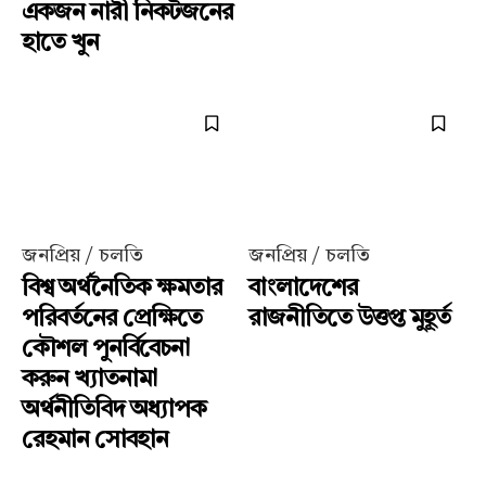
একজন নারী নিকটজনের
হাতে খুন
জনপ্রিয় / চলতি
জনপ্রিয় / চলতি
বিশ্ব অর্থনৈতিক ক্ষমতার
বাংলাদেশের
পরিবর্তনের প্রেক্ষিতে
রাজনীতিতে উত্তপ্ত মুহূর্ত
কৌশল পুনর্বিবেচনা
করুন খ্যাতনামা
অর্থনীতিবিদ অধ্যাপক
রেহমান সোবহান