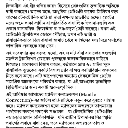
বিজ্ঞানীরা এই ধীর গতির কারণ হিসেবে প্লেটগুলির ভূতাত্ত্বিক স্মৃতিকে
দায়ী করছেন। তাদের মতে, আধুনিক প্লেটগুলি কয়েক মিলিয়ন বছর
আগের টেকটোনিক প্রক্রিয়া দ্বারা এখনও প্রভাবিত হচ্ছে। প্লেটের
মধ্যে জমে থাকা প্রাচীন বা পরিবর্তিত বাসাল্টিক উপাদানগুলি এক
প্রকার রাসায়নিক ‘রিজার্ভার’ বা সঞ্চয়স্থল তৈরি করেছে। যখন এই
প্লেটগুলি ট্রানজিশন জোনে পৌঁছায়, তখন এই ভারী ও
রাসায়নিকভাবে ভিন্ন বাসাল্ট জমাট বেঁধে ম্যান্টলের মধ্য দিয়ে পদার্থের
স্বাভাবিক প্রবাহকে বাধা দেয়।
এই গবেষণার মূল বক্তব্য হলো, এই জমাট বাঁধা বাসাল্টের খণ্ডগুলি
ম্যান্টল ট্রানজিশন জোনের পুরুত্বকে অস্বাভাবিকভাবে বাড়িয়ে
দিয়েছে। গবেষকরা বিশ্বাস করেন, বর্তমানে প্রায় ৬২ মাইল পুরু
বাসাল্টিক ভূত্বকের একটি বিশাল স্ল্যাব বা খণ্ড ক্যারিবিয়ান অঞ্চলের
নিচে বসে আছে। এটি আশেপাশের অন্যান্য টেকটোনিক প্লেটের
সামগ্রিক আচরণকে পরিবর্তন করছে, যা এই অঞ্চলের ভূতাত্ত্বিক
স্থিতিশীলতার জন্য একটি গুরুত্বপূর্ণ দিক।
এই আবিষ্কার আমাদের ম্যান্টল কনভেকশন (Mantle
Convection)-এর জটিল প্রক্রিয়াটিকে নতুন করে বুঝতে সাহায্য
করে। ম্যান্টল কনভেকশন হলো ম্যান্টলের অভ্যন্তরে তাপমাত্রার
পার্থক্যের কারণে পদার্থের সঞ্চালন—যা টেকটোনিক প্লেটগুলির
নড়াচড়ার প্রধান চালিকাশক্তি। যদি প্রাচীন উপাদানগুলির ‘স্মৃতি’
পদার্থের প্রবাহে বাধা দেয়, তবে ম্যান্টলের অভ্যন্তরে তাপ ও