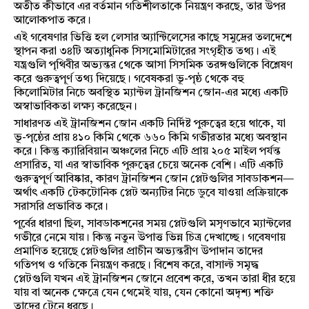
অতীত কীভাবে এর বর্তমান গতিশীলতাকে নিয়ন্ত্রণ করছে, তার উপর
আলোকপাত করে।
এই গবেষণার ভিত্তি হল লেসার অ্যান্টিলেসের কাছে সমুদ্রের তলদেশে
স্থাপন করা ৩৪টি অত্যাধুনিক সিসমোমিটারের সংগৃহীত তথ্য। এই
যন্ত্রগুলি পৃথিবীর অভ্যন্তর থেকে আসা সিসমিক তরঙ্গগুলিকে বিশ্লেষণ
করে গুরুত্বপূর্ণ তথ্য দিয়েছে। গবেষকরা ভূ-পৃষ্ঠ থেকে বহু
কিলোমিটার নিচে অবস্থিত ম্যান্টল ট্রানজিশন জোন-এর মধ্যে একটি
অস্বাভাবিকতা লক্ষ্য করেছেন।
সাধারণত এই ট্রানজিশন জোন একটি নির্দিষ্ট পুরুত্বের হয়ে থাকে, যা
ভূ-পৃষ্ঠের প্রায় ৪১০ কিমি থেকে ৬৬০ কিমি গভীরতার মধ্যে অবস্থান
করে। কিন্তু ক্যারিবিয়ান অঞ্চলের নিচে এটি প্রায় ২০৫ মাইল পর্যন্ত
প্রসারিত, যা এর স্বাভাবিক পুরুত্বের চেয়ে অনেক বেশি। এটি একটি
গুরুত্বপূর্ণ আবিষ্কার, কারণ ট্রানজিশন জোন প্লেটগুলির সাবডাকশন—
অর্থাৎ একটি টেকটোনিক প্লেট অন্যটির নিচে ডুবে যাওয়া প্রক্রিয়াকে
সরাসরি প্রভাবিত করে।
পূর্বের ধারণা ছিল, সাবডাকশনের সময় প্লেটগুলি মসৃণভাবে ম্যান্টলের
গভীরে নেমে যায়। কিন্তু নতুন উপাত্ত ভিন্ন চিত্র দেখাচ্ছে। গবেষণায়
প্রমাণিত হয়েছে প্লেটগুলির প্রাচীন অভ্যন্তরীণ উপাদান তাদের
গতিপথ ও গতিকে নিয়ন্ত্রণ করছে। বিশেষ করে, বাসাল্ট সমৃদ্ধ
প্লেটগুলি যখন এই ট্রানজিশন জোনে প্রবেশ করে, তখন তারা ধীর হয়ে
যায় বা অনেক ক্ষেত্রে যেন থেমেই যায়, যেন কোনো অদৃশ্য শক্তি
তাদের টেনে ধরছে।