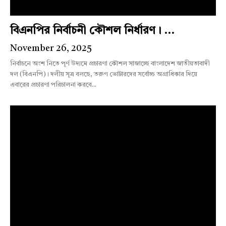
বিএনপির নির্বাচনী কৌশল নির্ধারণ। ...
November 26, 2025
নির্বাচনে অংশ নিতে পূর্ণ উদ্যমে প্রচারণা কৌশল সাজাচ্ছে বাংলাদেশ জাতীয়তাবাদী
দল (বিএনপি)। দলীয় সূত্র বলছে, তরুণ ভোটারদের সর্বোচ্চ অগ্রাধিকার দিয়ে
এবারের প্রচারণা পরিচালনা করবে...