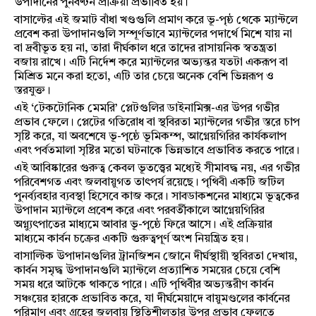
উপাদানের পুনর্বণ্টন প্রক্রিয়া প্রভাবিত হয়।
বাসাল্টের এই জমাট বাঁধা খণ্ডগুলি প্রমাণ করে ভূ-পৃষ্ঠ থেকে ম্যান্টলে
প্রবেশ করা উপাদানগুলি সম্পূর্ণভাবে ম্যান্টলের পদার্থে মিশে যায় না
বা দ্রবীভূত হয় না, তারা দীর্ঘকাল ধরে তাদের রাসায়নিক স্বতন্ত্রতা
বজায় রাখে। এটি নির্দেশ করে ম্যান্টলের অভ্যন্তর যতটা একরূপ বা
মিশ্রিত মনে করা হতো, এটি তার চেয়ে অনেক বেশি ভিন্নরূপ ও
স্তরযুক্ত।
এই ‘টেকটোনিক মেমরি’ প্লেটগুলির ডাইনামিক্স-এর উপর গভীর
প্রভাব ফেলে। প্লেটের গতিরোধ বা স্থবিরতা ম্যান্টলের গভীর স্তরে চাপ
সৃষ্টি করে, যা অবশেষে ভূ-পৃষ্ঠে ভূমিকম্প, আগ্নেয়গিরির কার্যকলাপ
এবং পর্বতমালা সৃষ্টির মতো ঘটনাকে ভিন্নভাবে প্রভাবিত করতে পারে।
এই আবিষ্কারের গুরুত্ব কেবল ভূতত্ত্বের মধ্যেই সীমাবদ্ধ নয়, এর গভীর
পরিবেশগত এবং জলবায়ুগত তাৎপর্য রয়েছে। পৃথিবী একটি জটিল
পুনর্ব্যবহার ব্যবস্থা হিসেবে কাজ করে। সাবডাকশনের মাধ্যমে ভূত্বকের
উপাদান ম্যান্টলে প্রবেশ করে এবং পরবর্তীকালে আগ্নেয়গিরির
অগ্ন্যুৎপাতের মাধ্যমে আবার ভূ-পৃষ্ঠে ফিরে আসে। এই প্রক্রিয়ার
মাধ্যমে কার্বন চক্রের একটি গুরুত্বপূর্ণ অংশ নিয়ন্ত্রিত হয়।
বাসাল্টিক উপাদানগুলির ট্রানজিশন জোনে দীর্ঘস্থায়ী স্থবিরতা দেখায়,
কার্বন সমৃদ্ধ উপাদানগুলি ম্যান্টলে প্রত্যাশিত সময়ের চেয়ে বেশি
সময় ধরে আটকে থাকতে পারে। এটি পৃথিবীর অভ্যন্তরীণ কার্বন
সঞ্চয়ের হারকে প্রভাবিত করে, যা দীর্ঘমেয়াদে বায়ুমণ্ডলের কার্বনের
পরিমাণ এবং গ্রহের জলবায়ু স্থিতিশীলতার উপর প্রভাব ফেলতে