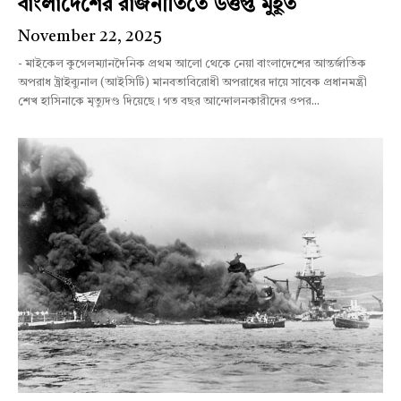
বাংলাদেশের রাজনীতিতে উত্তপ্ত মুহূর্ত
November 22, 2025
- মাইকেল কুগেলম্যানদৈনিক প্রথম আলো থেকে নেয়া বাংলাদেশের আন্তর্জাতিক
অপরাধ ট্রাইব্যুনাল (আইসিটি) মানবতাবিরোধী অপরাধের দায়ে সাবেক প্রধানমন্ত্রী
শেখ হাসিনাকে মৃত্যুদণ্ড দিয়েছে। গত বছর আন্দোলনকারীদের ওপর...