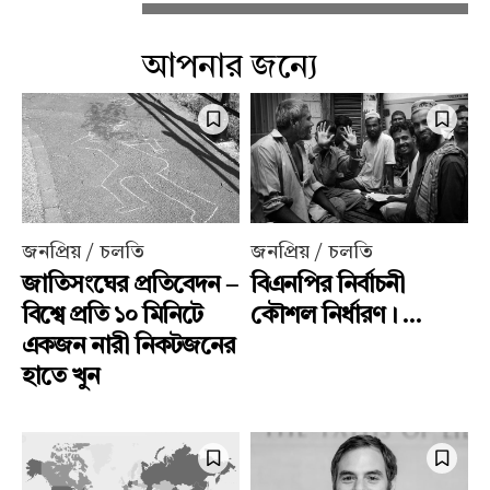
আপনার জন্যে
জনপ্রিয় / চলতি
জনপ্রিয় / চলতি
জাতিসংঘের প্রতিবেদন –
বিএনপির নির্বাচনী
বিশ্বে প্রতি ১০ মিনিটে
কৌশল নির্ধারণ। ...
একজন নারী নিকটজনের
হাতে খুন