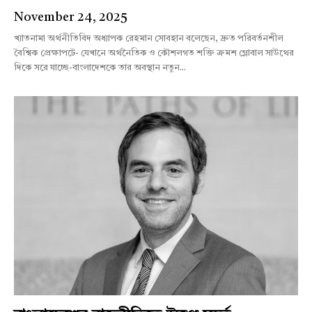
November 24, 2025
খ্যাতনামা অর্থনীতিবিদ অধ্যাপক রেহমান সোবহান বলেছেন, দ্রুত পরিবর্তনশীল
বৈশ্বিক প্রেক্ষাপটে- যেখানে অর্থনৈতিক ও কৌশলগত শক্তি ক্রমশ গ্লোবাল সাউথের
দিকে সরে যাচ্ছে-বাংলাদেশকে তার অবস্থান নতুন...