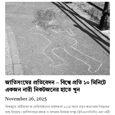
জাতিসংঘের প্রতিবেদন – বিশ্বে প্রতি ১০ মিনিটে
একজন নারী নিকটজনের হাতে খুন
November 26, 2025
বিশ্বজুড়ে নারীহত্যা বা ফেমিসাইডের ভয়াবহতা ২০২৪ সালে নতুন করে চরম উদ্বেগের
জন্ম দিয়েছে। জাতিসংঘের মাদক ও অপরাধ বিষয়ক সংস্থা (ইউএনওডিসি) এবং নারী