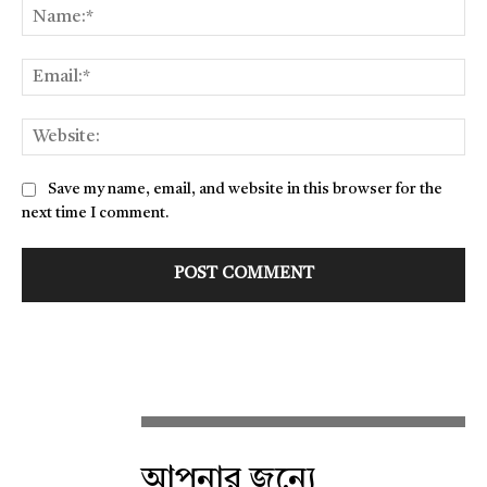
Na
Ema
Web
Save my name, email, and website in this browser for the
next time I comment.
আপনার জন্যে