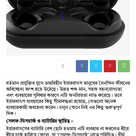
বর্তমান প্রযুক্তির যুগে তারবিহীন ইয়ারবাডস মানুষের দৈনন্দিন জীবনের
অবিচ্ছেদ্য অংশ হয়ে উঠেছে। উন্নত শব্দ মান, সহজ বহনযোগ্যতা
এবং ব্যবহারের সুবিধার কারণে এটি জনপ্রিয়তা লাভ করেছে। তবে
ইয়ারবাডস ব্যবহারের কিছু সীমাবদ্ধতা রয়েছে, যেগুলো অনেক
ব্যবহারকারী অবহেলা করেন। চলুন জেনে নিই এর কিছু গুরুত্বপূর্ণ
দিক।
সেলফ-ডিসচার্জ ও ব্যাটারির স্থায়িত্ব –
ইয়ারবাডসের ব্যাটারি বেশ ছোট হওয়ায় এটি ব্যবহার না করলেও ধীরে
ধীরে চার্জ হারিয়ে ফেলে, যা ‘সেলফ-ডিসচার্জ’ নামে পরিচিত। দীর্ঘ