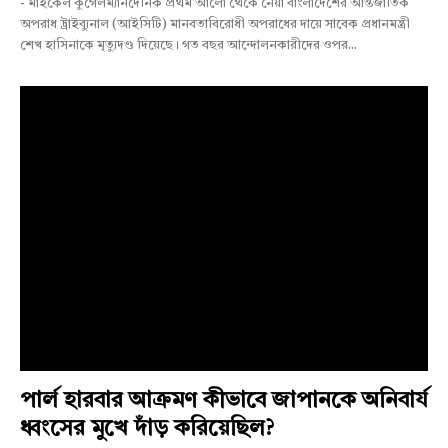
- মাইকেল কুগেলম্যানদৈনিক প্রথম আলো থেকে নেয়া বাংলাদেশের আন্তর্জাতিক
অপরাধ ট্রাইব্যুনাল (আইসিটি) মানবতাবিরোধী অপরাধের দায়ে সাবেক প্রধানমন্ত্রী
শেখ হাসিনাকে মৃত্যুদণ্ড দিয়েছে। গত বছর আন্দোলনকারীদের ওপর...
পার্ল হারবার আক্রমণ কীভাবে জাপানকে অনিবার্য
ধ্বংসের মুখে দাঁড় করিয়েছিল?