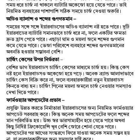
সময় ধরে চার্জ না থাকলে ব্যাটারি অকেজো হয়ে যেতে পারে। তাই
নিয়মিত ব্যবহারের পাশাপাশি সঠিক সময়ে চার্জ দেওয়া জরুরি।
অডিও ব্যালান্স ও শব্দের গুণগতমান –
সময়ের সঙ্গে সঙ্গে ইয়ারবাডসের অডিও ব্যালান্স নষ্ট হতে পারে। দুটি
ইয়ারবাডের ব্যাটারি সমানভাবে চার্জ ধরে না, ফলে একটির ক্ষমতা
দ্রুত হ্রাস পেতে পারে। এছাড়া ঘাম ও ময়লা জমে শব্দের গুণমান
কমে যেতে পারে। ভেজা পরিবেশে ব্যবহারে শব্দের গুণগতমানের
অবনতি হওয়ার সম্ভাবনা বেশি।
চার্জিং কেসের উপর নির্ভরতা
–
বেশির ভাগ ইয়ারবাডস চার্জিং কেসের মাধ্যমে চার্জ হয়। কিন্তু কেস
নষ্ট হলে ইয়ারবাডসও অকেজো হয়ে পড়ে। অনেক ব্র্যান্ড আলাদাভাবে
চার্জিং কেস বিক্রি করে না, ফলে ব্যবহারকারীরা নতুন ইয়ারবাডস
কিনতে বাধ্য হন। চার্জিং পিনের ময়লা জমলে চার্জ নেওয়ার সমস্যাও
দেখা দিতে পারে।
ফার্মওয়্যার আপডেটের প্রভাব –
প্রযুক্তি উন্নত করতে নির্মাতারা ইয়ারবাডসের জন্য নিয়মিত ফার্মওয়্যার
আপডেট সরবরাহ করে। কিন্তু অনেক সময় আপডেটের ফলে শব্দের
মান পরিবর্তিত হয়। উচ্চ স্বর ভারসাম্যহীন হয়ে যেতে পারে অথবা
কিছু নির্দিষ্ট ফ্রিকোয়েন্সি খুব বেশি জোরে শোনা যেতে পারে।
আপডেটের পর আগের সংস্করণে ফিরে যাওয়া অনেক সময় সম্ভব হয়
না, যা ব্যবহারকারীদের জন্য সমস্যার সৃষ্টি করে।