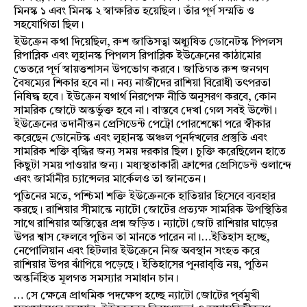
মিনস্ক ১ এবং মিনস্ক ২ স্বাক্ষরিত হয়েছিল। তাঁর পূর্ণ সম্মতি ও
সহযোগিতা ছিল।
ইউক্রেন কথা দিয়েছিল, রুশ জাতিসত্বা অধ্যুষিত ডোনেটস্ক পিপলস
রিপাব্লিক এবং লুহানস্ক পিপলস রিপাব্লিক ইউক্রেনের কাঠামোর
ভেতরে পূর্ণ স্বায়ত্তশাসন উপভোগ করবে। জাতিগত রুশ জনগণ
বৈষম্যের শিকার হবে না। নব্য নাজীদের রাশিয়া বিরোধী তৎপরতা
নিষিদ্ধ হবে। ইউক্রেন যথার্থ নিরপেক্ষ নীতি অনুসরণ করবে, কোন
সামরিক জোটে অন্তর্ভুক্ত হবে না। বাস্তবে দেখা গেল সবই উল্টো।
ইউক্রেনের তদানীন্তন প্রেসিডেন্ট পেট্রো পোরশেঙ্কো পরে স্বীকার
করেছেন ডোনেটস্ক এবং লুহানস্ক অঞ্চল পুনর্দখলের প্রস্তুতি এবং
সামরিক শক্তি বৃদ্ধির জন্য সময় দরকার ছিল। চুক্তি করেছিলেন হাতে
কিছুটা সময় পাওয়ার জন্য। মধ্যস্থতাকারী ফ্রান্সের প্রেসিডেন্ট ওলান্দে
এবং জার্মানীর চ্যান্সেলর মার্কেলও তা জানতেন।
পুতিনের মতে, পশ্চিমা শক্তি ইউক্রেনকে হাতিয়ার হিসেবে ব্যবহার
করছে। রাশিয়ার সীমান্তে ন্যাটো জোটের প্রত্যক্ষ সামরিক উপস্থিতির
সাথে রাশিয়ার অস্তিত্বের প্রশ্ন জড়িত। ন্যাটো জোট রাশিয়ার ঘাড়ের
উপর শ্বাস ফেলবে পুতিন তা মানতে পারেন না।…ইতিহাস হচ্ছে,
নেপোলিয়ান এবং হিটলার ইউক্রেনে নিজ অবস্থান সংহত করে
রাশিয়ার উপর ঝাঁপিয়ে পড়েছে। ইতিহাসের পুনরাবৃত্তি নয়, পুতিন
অন্তর্নিহিত মূলগত সমস্যার সমাধান চান।
… সে ক্ষেত্রে প্রাথমিক পদক্ষেপ হচ্ছে ন্যাটো জোটের পূর্বমুখী