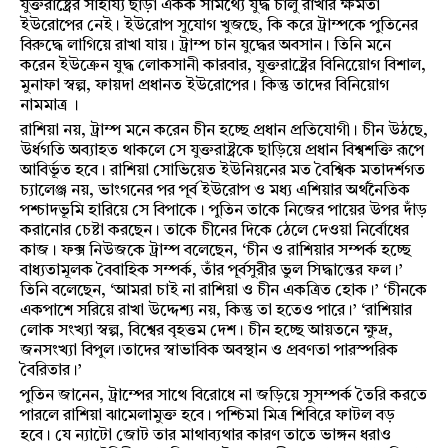
যুক্তরাষ্ট্রের সাহায্য ছাড়া একক সামর্থ্যে যুদ্ধ চালু রাখার ক্ষমতা
ইউরোপের নেই। ইউরোপ সুযোগ খুজছে, কি করে ট্রাম্পকে পুতিনের
বিরুদ্ধে লাগিয়ে রাখা যায়। ট্রাম্প চান যুদ্ধের অবসান। তিনি মনে
করেন ইউক্রেন যুদ্ধ লোকসানী কারবার, যুক্তরাষ্ট্রের বিনিয়োেগ বিশাল,
মুনাফা স্বল্প, ফায়দা প্রধানত ইউরোপের। কিন্তু তাদের বিনিয়োগ
নামমাত্র ।
রাশিয়া নয়, ট্রাম্প মনে করেন চীন হচ্ছে প্রধান প্রতিযোগী। চীন উঠছে,
উর্ধগতি অব্যাহত থাকলে সে যুক্তরাষ্ট্রকে ছাড়িয়ে প্রধান বিশ্বশক্তি রূপে
আবির্ভূত হবে। রাশিয়া সোভিয়েত ইউনিয়নের মত বৈশ্বিক মতাদর্শগত
চ্যালেঞ্জ নয়, ভাংগনের পর পূর্ব ইউরোপ ও মধ্য এশিয়ার অর্থনৈতিক
পশ্চাদভূমি হারিয়ে সে বিপাকে। পুতিন তাকে নিজের পায়ের উপর দাঁড়
করানোর চেষ্টা করছেন। তাকে চীনের দিকে ঠেলে দেওয়া নির্বোধের
কাজ। ফক্স নিউজকে ট্রাম্প বলেছেন, ‘চীন ও রাশিয়ার সম্পর্ক হচ্ছে
বাধ্যতামূলক বৈবাহিক সম্পর্ক, তাঁর পূর্বসুরীর ভুল সিদ্ধান্তের ফল।’
তিনি বলেছেন, ‘আমরা চাই না রাশিয়া ও চীন একত্রিত হোক।’ ‘চীনকে
একপাশে সরিয়ে রাখা উদ্দেশ্য নয়, কিন্তু তা হতেও পারে।’ ‘রাশিয়ার
লোক সংখ্যা স্বল্প, বিশ্বের বৃহত্তম দেশ। চীন হচ্ছে আয়তনে ক্ষুদ্র,
জনসংখ্যা বিপুল।তাদের স্বাভাবিক অবস্থান ও প্রবণতা পারস্পরিক
বৈরিতার।’
পুতিন জানেন, ট্রাম্পের সাথে বিরোধে না জড়িয়ে সুসম্পর্ক তৈরি করতে
পারলে রাশিয়া ঝামেলামুক্ত হবে। পশ্চিমা মিত্র শিবিরে ফাটল বড়
হবে। যে ন্যাটো জোট তার মাথাব্যথার কারণ তাতে ভাঙ্গন ধরাও