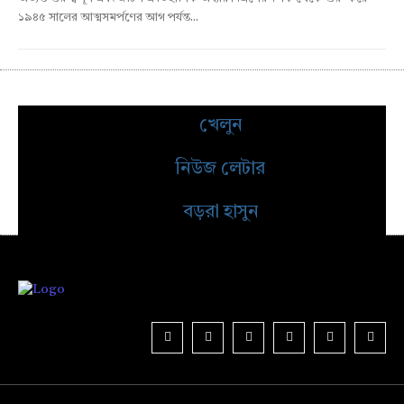
১৯৪৫ সালের আত্মসমর্পণের আগ পর্যন্ত...
খেলুন
নিউজ লেটার
বড়রা হাসুন