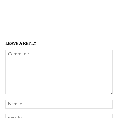
LEAVE A REPLY
Comment:
Na
Ema