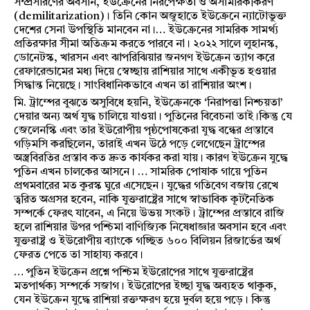
সম্প্রসারণের অবসান, ইউক্রেনের নিরপেক্ষতা ও অসামরিকীকরণ
(demilitarization)। তিনি কোন অজুহাতে ইউক্রেনে ন্যাটোভুক্ত
দেশের সেনা উপস্থিতি মানবেন না।… ইউক্রেনের সামরিক সামর্থ্য
প্রতিরক্ষার সীমা অতিক্রম করতে পারবে না। ২০২২ সালে লুহানস্ক,
ডোনেটস্ক, খারসন এবং ঝাপরিঝিয়ার জনগণ ইউক্রেন ত্যাগ করে
রেফারেন্ডামের মধ্য দিয়ে স্বেচ্ছায় রাশিয়ার সাথে একীভূত হওয়ার
সিদ্ধান্ত নিয়েছে। সাংবিধানিকভাবে এখন তা রাশিয়ার অংশ।
মি. ট্রাম্পের বুঝতে অসুবিধে হয়নি, ইউক্রেনকে ‘নিরাপত্তা নিশ্চয়তা’
দেয়ার অন্য অর্থ যুদ্ধ চালিয়ে যাওয়া। পুতিনের বিবেচনা তাই।কিন্তু যে
জেলেনস্কি এবং তার ইউরোপীয় পৃষ্ঠপোষকেরা যুদ্ধ বন্ধের প্রস্তাবে
গড়িমসি করছিলেন, তারাই এখন উঠে পড়ে লেগেছেন ট্রাম্পের
অস্ত্রবিরতির প্রস্তাব কত দ্রুত কার্যকর করা যায়। কারণ ইউক্রেন যুদ্ধে
পুতিন এখন চালকের আসনে। … সামরিক পোষাক গায়ে পুতিন
প্রথমবারের মত কুরস্ক ঘুরে এসেছেন। যুদ্ধের গতিবেগ বজায় রেখে
ত্বরিত অগ্রসর হবেন, নাকি যুক্তরাষ্ট্রের সাথে স্বাভাবিক কূটনৈতিক
সম্পর্কে ফেরৎ যাবেন, এ নিয়ে উভয় সংকট। ট্রাম্পের প্রস্তাবে রাজি
হলে রাশিয়ার উপর পশ্চিমা বাণিজ্যিক নিষেধাজ্ঞার অবসান হবে এবং
যুক্তরাষ্ট্র ও ইউরোপীয় ব্যাংকে গচ্ছিত ৬০০ বিলিয়ন রিজার্ভের অর্থ
ফেরত পেতে তা সাহায্য করবে।
… পুতিন ইউক্রেন প্রশ্নে পশ্চিম ইউরোপের সাথে যুক্তরাষ্ট্রের
মতপার্থক্য সম্পর্কে সজাগ। ইউরোপের ইচ্ছা যুদ্ধ অব্যহত থাকুক,
যেন ইউক্রেন যুদ্ধে রাশিয়া রক্তক্ষরণ হয়ে দুর্বল হয়ে পড়ে। কিন্তু