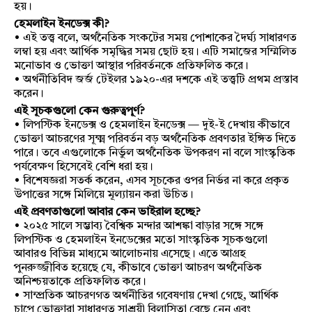
হয়।
হেমলাইন ইনডেক্স কী?
• এই তত্ত্ব বলে, অর্থনৈতিক সংকটের সময় পোশাকের দৈর্ঘ্য সাধারণত
লম্বা হয় এবং আর্থিক সমৃদ্ধির সময় ছোট হয়। এটি সমাজের সম্মিলিত
মনোভাব ও ভোক্তা আস্থার পরিবর্তনকে প্রতিফলিত করে।
• অর্থনীতিবিদ জর্জ টেইলর ১৯২০-এর দশকে এই তত্ত্বটি প্রথম প্রস্তাব
করেন।
এই সূচকগুলো কেন গুরুত্বপূর্ণ?
• লিপস্টিক ইনডেক্স ও হেমলাইন ইনডেক্স — দুই-ই দেখায় কীভাবে
ভোক্তা আচরণের সূক্ষ্ম পরিবর্তন বড় অর্থনৈতিক প্রবণতার ইঙ্গিত দিতে
পারে। তবে এগুলোকে নির্ভুল অর্থনৈতিক উপকরণ না বলে সাংস্কৃতিক
পর্যবেক্ষণ হিসেবেই বেশি ধরা হয়।
• বিশেষজ্ঞরা সতর্ক করেন, এসব সূচকের ওপর নির্ভর না করে প্রকৃত
উপাত্তের সঙ্গে মিলিয়ে মূল্যায়ন করা উচিত।
এই প্রবণতাগুলো আবার কেন ভাইরাল হচ্ছে?
• ২০২৫ সালে সম্ভাব্য বৈশ্বিক মন্দার আশঙ্কা বাড়ার সঙ্গে সঙ্গে
লিপস্টিক ও হেমলাইন ইনডেক্সের মতো সাংস্কৃতিক সূচকগুলো
আবারও বিভিন্ন মাধ্যমে আলোচনায় এসেছে। এতে আগ্রহ
পুনরুজ্জীবিত হয়েছে যে, কীভাবে ভোক্তা আচরণ অর্থনৈতিক
অনিশ্চয়তাকে প্রতিফলিত করে।
• সাম্প্রতিক আচরণগত অর্থনীতির গবেষণায় দেখা গেছে, আর্থিক
চাপে ভোক্তারা সাধারণত সাশ্রয়ী বিলাসিতা বেছে নেন এবং