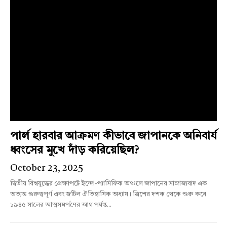
পার্ল হারবার আক্রমণ কীভাবে জাপানকে অনিবার্য
ধ্বংসের মুখে দাঁড় করিয়েছিল?
October 23, 2025
দ্বিতীয় বিশ্বযুদ্ধের প্রেক্ষাপটে ইন্দো-প্যাসিফিক অঞ্চলে জাপানের সাম্রাজ্যবাদ এক
অত্যন্ত গুরুত্বপূর্ণ এবং জটিল ঐতিহাসিক অধ্যায়। ত্রিশের দশক থেকে শুরু করে
১৯৪৫ সালের আত্মসমর্পণের আগ পর্যন্ত...