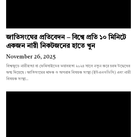
জাতিসংঘের প্রতিবেদন – বিশ্বে প্রতি ১০ মিনিটে
একজন নারী নিকটজনের হাতে খুন
November 26, 2025
বিশ্বজুড়ে নারীহত্যা বা ফেমিসাইডের ভয়াবহতা ২০২৪ সালে নতুন করে চরম উদ্বেগের
জন্ম দিয়েছে। জাতিসংঘের মাদক ও অপরাধ বিষয়ক সংস্থা (ইউএনওডিসি) এবং নারী
বিষয়ক সংস্থা...