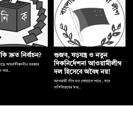
কি দ্রুত নির্বাচন?
গুজব, ষড়যন্ত্র ও নতুন
দিকনির্দেশনা আওয়ামীলীগ
্বে অন্তর্বর্তীকালীন সরকার
 তার...
দল হিসেবে অবৈধ নয়!
আওয়ামী লীগ দল গোছাতে পারে , তবে
প্রতিবিপ্লবের স্বপ্ন...