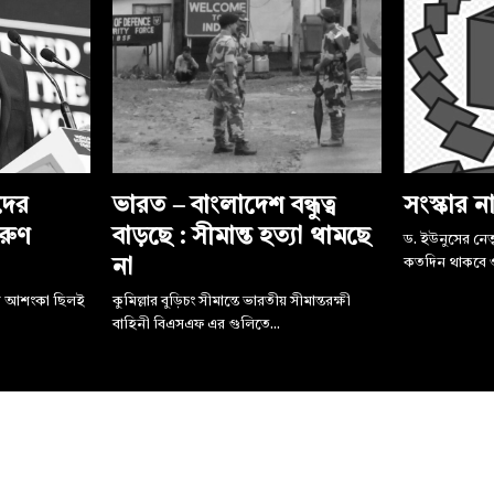
দের
ভারত – বাংলাদেশ বন্ধুত্ব
সংস্কার না
রুণ
বাড়ছে : সীমান্ত হত্যা থামছে
ড. ইউনুসের নেতৃত
না
কতদিন থাকবে ও
য়ে আশংকা ছিলই
কুমিল্লার বুড়িচং সীমান্তে ভারতীয় সীমান্তরক্ষী
বাহিনী বিএসএফ এর গুলিতে...