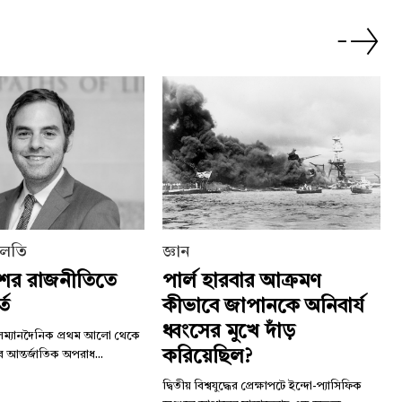
চলতি
জ্ঞান
শের রাজনীতিতে
পার্ল হারবার আক্রমণ
্ত
কীভাবে জাপানকে অনিবার্য
ধ্বংসের মুখে দাঁড়
লম্যানদৈনিক প্রথম আলো থেকে
করিয়েছিল?
েশের আন্তর্জাতিক অপরাধ...
দ্বিতীয় বিশ্বযুদ্ধের প্রেক্ষাপটে ইন্দো-প্যাসিফিক