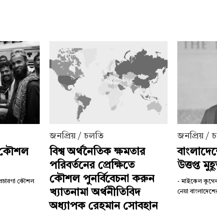
জনপ্রিয় / চলতি
জনপ্রিয় / 
ী কৌশল
বিশ্ব অর্থনৈতিক ক্ষমতার
বাংলাদে
পরিবর্তনের প্রেক্ষিতে
উত্তপ্ত মুহূর
কৌশল পুনর্বিবেচনা করুন
 প্রচারণা কৌশল
- মাইকেল কুগে
খ্যাতনামা অর্থনীতিবিদ
নেয়া বাংলাদ
অধ্যাপক রেহমান সোবহান