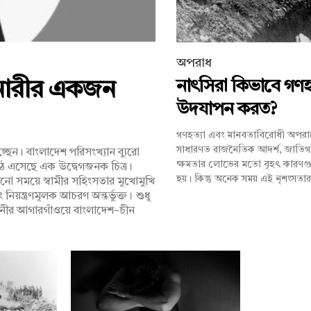
অপরাধ
নাৎসিরা কিভাবে গণহ
 নারীর একজন
উদযাপন করত?
গণহত্যা এবং মানবতাবিরোধী অপর
সাধারণত রাজনৈতিক আদর্শ, জাতিগ
ছেন। বাংলাদেশ পরিসংখ্যান ব্যুরো
ক্ষমতার লোভের মতো বৃহৎ কার
ঠে এসেছে এক উদ্বেগজনক চিত্র।
হয়। কিন্তু অনেক সময় এই নৃশংসতার
ো সময়ে স্বামীর সহিংসতার মুখোমুখি
়ন্ত্রণমূলক আচরণ অন্তর্ভুক্ত। শুধু