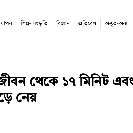
নযাপন
শিল্প- সংস্কৃতি
বিজ্ঞান
প্রতিবেশ
অদ্ভুত-অন্য
 জীবন থেকে ১৭ মিনিট এব
ড়ে নেয়