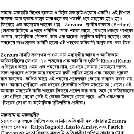
সাহারা মরুভূমি বিশ্বের বৃহত্তম ও নিষ্ঠুর মরুভূমিগুলোর একটি। এই বিশাল
রুক্ষতা আর জ্বলন্ত বালুর মাঝখানে বহু শতাব্দী ধরে মানুষের মুখে মুখে
ফিরেছে এক রহস্যময় শহরের গল্প—Zerzura। স্থানীয় বারবার (Berber)
লোককাহিনিতে এ শহর পরিচিত “সাদা শহর” নামে, যেখানে ধবধবে পাথরের
প্রাসাদ, অলৌকিক সৌন্দর্য, আর এক অচেনা প্রযুক্তির অস্তিত্ব রয়েছে। তবে
সবচেয়ে চাঞ্চল্যকর দাবিটি হলো এই শহরের অধিবাসী মানুষ নয়, বরং জিন।
Zerzura নামটি সর্বপ্রথম পাওয়া যায় মধ্যযুগীয় আরব ও আফ্রিকান
অভিযাত্রীদের লেখায়। ১৩ শতকের এক আরবি পাণ্ডুলিপি Kitab al Kanuz
এ উল্লেখ আছে এমন এক শহরের নাম, যেখানে সোনায় মোড়ানো দরজা,
সাদা পাথরের প্রাসাদ আর রহস্যময় রক্ষী পাখির মতো এক “কালো পুরুষ”
বাস করতেন। কথিত আছে এই শহরের প্রবেশদ্বার কোনো সাধারণ দরজা নয়,
বরং “আয়না দেখিয়ে” এক ধরনের চৌম্বকীয় শক্তির মাধ্যমে তা খোলে। এই
আয়নার মাধ্যমেই নাকি শহরের ভিতরে প্রবেশ করা যায়, তবে যে সত্যিকারের
“চোখ দিয়ে দেখে” সেই-ই কেবল ভিতরে যেতে পারে। এটি একপ্রকার
“জিনের চোখ” বা অলৌকিক দৃষ্টিশক্তির প্রতীক।
মরুদ্যান না মরূভ্রান্তি?
১৯৩০-এর দশকে ব্রিটিশ এবং জার্মান অভিযাত্রী দল সাহারায় Zerzura
খুঁজতে বের হয়। Ralph Bagnold, László Almásy, এবং Patrick
Clayton এর মতো বিখ্যাত মরুভূমি অভিযাত্রীরা পশ্চিম সাহারার Gilf