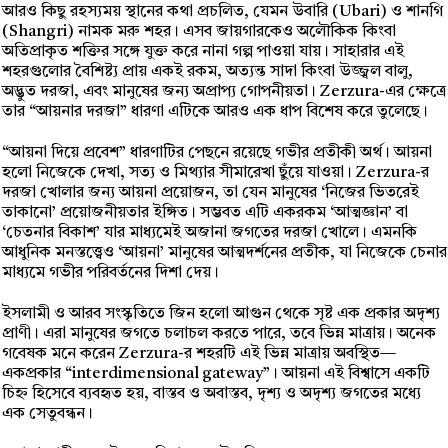
আরও কিছু রহস্যময় স্থানের কথা প্রচলিত, যেমন উবারি (Ubari) ও শানগি
(Shangri) নামক মরু শহর। এসব জায়গারকেও অলৌকিক কিংবা
অতিপ্রাকৃত শক্তির সঙ্গে যুক্ত করে নানা গল্প পাওয়া যায়। সাহারার এই
শহরগুলোর বৈশিষ্ট্য প্রায় একই রকম, অত্যন্ত সাদা কিংবা উজ্জ্বল বালু,
অদ্ভুত দরজা, এবং মানুষের জন্য অপ্রাপ্য গোপনীয়তা। Zerzura-এর ক্ষেত্রে
তার “আয়নার দরজা” ধারণা এটিকে আরও এক ধাপ বিশেষ করে তুলেছে।
“আয়না দিয়ে প্রবেশ” ধারণাটির পেছনে রয়েছে গভীর প্রতীকী অর্থ। আয়না
হলো নিজেকে দেখা, সত্য ও মিথ্যার সীমারেখা ছুঁয়ে যাওয়া। Zerzura-র
দরজা খোলার জন্য আয়না প্রয়োজন, তা যেন মানুষের ‘নিজের ভিতরেই
তাকানো’ প্রয়োজনীয়তার ইঙ্গিত। সম্ভবত এটি একরকম ‘আত্মজ্ঞান’ বা
‘চেতনার বিকাশ’ যার মাধ্যমেই অজানা জগতের দরজা খোলে। এমনকি
আধুনিক মনস্তত্ত্বেও ‘আয়না’ মানুষের আত্মদর্শনের প্রতীক, যা নিজেকে চেনার
মাধ্যমে গভীর পরিবর্তনের দিশা দেয়।
ইসলামী ও আরব সংস্কৃতিতে জিন হলো আগুন থেকে সৃষ্ট এক প্রকার অদৃশ্য
প্রাণী। এরা মানুষের জগতে চলাচল করতে পারে, তবে ভিন্ন মাত্রায়। অনেক
গবেষক মনে করেন Zerzura-র শহরটি এই ভিন্ন মাত্রায় অবস্থিত—
একপ্রকার “interdimensional gateway”। আয়না এই বিশ্বাসে একটি
চিহ্ন হিসেবে ব্যবহৃত হয়, বাস্তব ও অবাস্তব, দৃশ্য ও অদৃশ্য জগতের মধ্যে
এক সেতুবন্ধন।