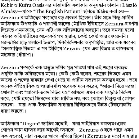
Kebir ও Kufra Oasis এর মাঝামাঝি এলাকায় অনুসন্ধান চালান। László
Almásy—যাকে “The English Patient” ছবিতে চিত্রিত করা হয়—
Zerzura-র অস্তিত্বের সবচেয়ে বড় প্রবক্তা ছিলেন। তাঁর মতে কিছু প্রাচীন
আফ্রিকান উপজাতি ও শরণার্থী তাদের মৌখিক ইতিহাসে Zerzura-র বর্ণনা
দিয়েছে এমনভাবে, যেন এটি এক সত্যিকারের অবস্থান। তবে সমস্যা হলো
এইসব অভিযাত্রীদের অনেকেই পথ হারান, কেউ কেউ আর ফেরেননি।
মরুভূমির হাড় গলানো উত্তাপ, দিকনির্দেশনার অনুপস্থিতি, আর এক ধরনের
“মনস্তাত্ত্বিক বিভ্রম” এ সব মিলিয়ে Zerzura যেন এক বিভ্রম ও বাস্তবতার
মধ্যকার ধোঁয়াশা।
Zerzura সম্পর্কে এক অদ্ভুত দাবির সূত্র পাওয়া যায় এই শহরে ব্যবহৃত
প্রযুক্তি নাকি ভবিষ্যতের মতো। কেউ কেউ বলেন, শহরের ভিতরে এমন
আলো ও শব্দের ব্যবহার দেখা গেছে যা প্রাচীন সভ্যতায় অসম্ভব হতো। তবে
অনেক ঐতিহাসিক ও প্যারানর্মাল গবেষক মনে করেন, “আয়না দিয়ে দরজা
খোলা” এবং “আলো-তরঙ্গ নির্ভর যন্ত্র” আসলে এমন এক সংস্কৃতি নির্দেশ
করে, যেটি হয়তো জিনদের দ্বারা চালিত নয়, বরং কোনো বিলুপ্ত বা গোপন
সভ্যতা—যারা প্রাক-ইসলামিক সাহারায় বিচ্ছিন্নভাবে উন্নত টেকনোলজি
ধারণ করতো।
আফ্রিকার “Dogon” জাতির মতোই—যারা সাইরিয়াস নক্ষত্রমণ্ডলের
গোপন জ্ঞান হাজার বছর আগেই জানতো—Zerzura-ও হতে পারে এমন
এক সভ্যতা, যারা সময়ের আগে এগিয়ে ছিলো। Zerzura-র মতো সাহারায়