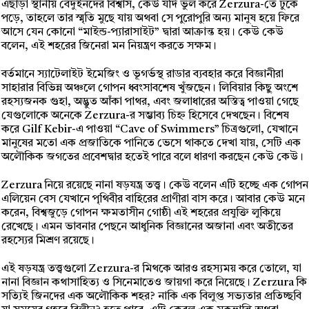
এছাড়া স্থানীয় বেদুইনদের বিশ্বাস, কেউ যদি ভুল করে Zerzura-তে ঢুকে
পড়ে, তাহলে তার স্মৃতি মুছে যায় অথবা সে পুরোপুরি অন্য মানুষ হয়ে ফিরে
আসে যেন কোনো “মাইন্ড-প্যারাসাইট” দ্বারা আক্রান্ত হয়। কেউ কেউ
বলেন, এই শহরের জিনেরা মন নিয়ন্ত্রণ করতে সক্ষম।
বর্তমানে স্যাটেলাইট ইমেজিং ও ভূগর্ভস্থ রাডার ব্যবহার করে বিজ্ঞানীরা
সাহারার বিভিন্ন অঞ্চলে গোপন ধ্বংসাবশেষ খুঁজছেন। লিবিয়ার কিছু অংশে
রহস্যজনক গুহা, অদ্ভুত আঁকা পাথর, এবং জলাধারের অস্তিত্ব পাওয়া গেছে
যেগুলোকে অনেকে Zerzura-র সম্ভাব্য চিহ্ন হিসেবে দেখছেন। বিশেষ
করে Gilf Kebir-এ পাওয়া “Cave of Swimmers” চিত্রগুলো, যেখানে
মানুষের মতো এক প্রজাতিকে পানিতে ভেসে থাকতে দেখা যায়, সেটি এক
অলৌকিক জগতের প্রবেশদ্বার হতেই পারে বলে ধারণা করছেন কেউ কেউ।
Zerzura নিয়ে রয়েছে নানা ষড়যন্ত্র তত্ত্ব। কেউ বলেন এটি হচ্ছে এক গোপন
এলিয়েন বেস যেখানে পৃথিবীর বাহিরের প্রাণীরা বাস করে। আবার কেউ মনে
করেন, বিশ্বজুড়ে গোপন ক্ষমতাসীন গোষ্ঠী এই শহরের প্রযুক্তি লুকিয়ে
রেখেছে। এমন ভাবনার পেছনে আধুনিক বিজ্ঞানের অজানা এবং অতীতের
রহস্যের মিশ্রণ রয়েছে।
এই ষড়যন্ত্র তত্ত্বগুলো Zerzura-র মিথকে আরও রহস্যময় করে তোলে, যা
নানা বিজ্ঞান কথাসাহিত্য ও সিনেমাতেও জায়গা করে নিয়েছে। Zerzura কি
সত্যিই জিনদের এক অলৌকিক শহর? নাকি এক বিলুপ্ত সভ্যতার প্রতিচ্ছবি