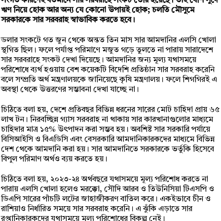
সংগত কারণেই বর্তমানে সার সরবরাহে সংকট তৈরি হয়েছে। তাই বেশি সুদে
ঋণ নিয়ে হোক আর অন্য যে কোনো উপায়ই হোক; চলতি মৌসুমে
সরকারকে সার সরবরাহ স্বাভাবিক করতে হবে।
ডলার সংকটে গত জুন থেকে অন্তত তিন মাস সার আমদানির এলসি খোলা
স্থগিত ছিল। ফলে পর্যাপ্ত পরিমাণে মজুত গড়ে তুলতে না পারায় সারাদেশে
সার সরবরাহে সংকট দেখা দিয়েছে। আমদানির জন্য মূল্য যথাসময়ে
পরিশোধে ব্যর্থ হওয়ায় বেশ কয়েকটি বিদেশি প্রতিষ্ঠান সার সরবরাহ করেনি
বলে সম্প্রতি অর্থ মন্ত্রণালয়কে জানিয়েছে কৃষি মন্ত্রণালয়। ফলে শিগগিরই এ
অবস্থা থেকে উত্তরণের সম্ভাবনা দেখা যাচ্ছে না।
চিঠিতে বলা হয়, দেশে প্রতিবছর বিভিন্ন ধরনের সারের মোট চাহিদা প্রায় ৬৫
লাখ টন। নিরবচ্ছিন্ন গ্যাস সরবরাহ না থাকায় সার কারখানাগুলোর মাধ্যমে
চাহিদার মাত্র ১৫% উৎপাদন করা সম্ভব হয়। অবশিষ্ট সার সরকারি পর্যায়ে
বিসিআইসি ও বিএডিসি এবং বেসরকারি আমদানিকারকদের মাধ্যমে বিভিন্ন
দেশ থেকে আমদানি করা হয়। সার আমদানিতে সরকারকে ভর্তুকি হিসেবে
বিপুল পরিমাণ অর্থও ব্যয় করতে হয়।
চিঠিতে বলা হয়, ২০২৩-২৪ অর্থবছরে যথাসময়ে মূল্য পরিশোধ করতে না
পারায় এলসি খোলা হলেও মরক্কো, সৌদি আরব ও তিউনিসিয়া টিএসপি ও
ডিএপি সারের পাঁচটি লটের জাহাজীকরণ বাতিল করে। একইভাবে চীন ও
রাশিয়াও নির্ধারিত সময়ে সার সরবরাহ করেনি। এ ঝুঁকি এড়াতে সার
রপ্তানিকারকদের যথাসময়ে মূল্য পরিশোধের বিকল্প নেই।