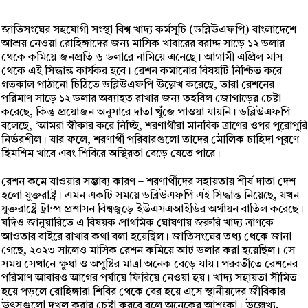
জাতিসংঘের সহযোগী সংস্থা বিশ্ব খাদ্য কর্মসূচি (ডব্লিউএফপি) বাংলাদেশে
আশ্রয় নেওয়া রোহিঙ্গাদের জন্য মাসিক খাবারের বরাদ্দ সাড়ে ১২ ডলার
থেকে কমিয়ে জনপ্রতি ৬ ডলারে নামিয়ে এনেছে। আগামী এপ্রিল মাস
থেকে এই সিদ্ধান্ত কার্যকর হবে। রেশন কমানোর বিষয়টি নিশ্চিত করে
গতকাল পাঠানো চিঠিতে ডব্লিউএফপি উল্লেখ করেছে, তারা রেশনের
পরিমাণ সাড়ে ১২ ডলার অব্যাহত রাখার জন্য তহবিল জোগাড়ের চেষ্টা
করেছে, কিন্তু প্রয়োজন অনুসারে দাতা খুঁজে পাওয়া যায়নি। ডব্লিউএফপি
বলেছে, ‘আমরা স্বীকার করে নিচ্ছি, শরণার্থীরা মানবিক ত্রাণের ওপর পুরোপুরি
নির্ভরশীল। যার ফলে, শরণার্থী পরিবারগুলো তাদের মৌলিক চাহিদা পূরণে
হিমশিম খাবে এবং শিবিরে অস্থিরতা বেড়ে যেতে পারে।
রেশন কমে যাওয়ার সম্ভাব্য কারণ – শরণার্থীদের সহায়তায় শীর্ষ দাতা দেশ
হলো যুক্তরাষ্ট্র। এমন একটি সময়ে ডব্লিউএফপি এই সিদ্ধান্ত নিয়েছে, যখন
যুক্তরাষ্ট্রে ট্রাম্প প্রশাসন বিশ্বজুড়ে ইউএসএআইডির অর্থায়ন বাতিল করেছে।
যদিও জানুয়ারিতে এ বিষয়ক প্রাথমিক ঘোষণায় জরুরি খাদ্য ত্রাণকে
আওতার বাইরে রাখার কথা বলা হয়েছিল। জাতিসংঘের তথ্য থেকে জানা
গেছে, ২০২৩ সালেও মাসিক রেশন কমিয়ে আট ডলার করা হয়েছিল। সে
সময় সেখানে ক্ষুধা ও অপুষ্টির মাত্রা অনেক বেড়ে যায়। পরবর্তীতে রেশনের
পরিমাণ আবারও আগের পর্যায়ে ফিরিয়ে নেওয়া হয়। খাদ্য সহায়তা সীমিত
হয়ে পড়লে রোহিঙ্গারা শিবির থেকে বের হয়ে এসে স্থানীয়দের জীবিকার
উৎসগুলো দখল করার চেষ্টা করবে বলে অনেকের আশংকা। উল্লেখ্য,