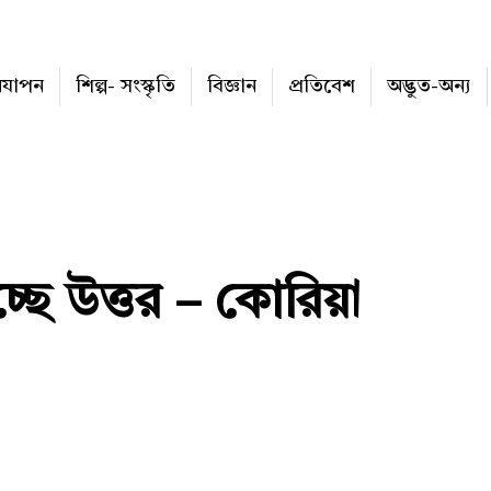
নযাপন
শিল্প- সংস্কৃতি
বিজ্ঞান
প্রতিবেশ
অদ্ভুত-অন্য
চ্ছে উত্তর – কোরিয়া