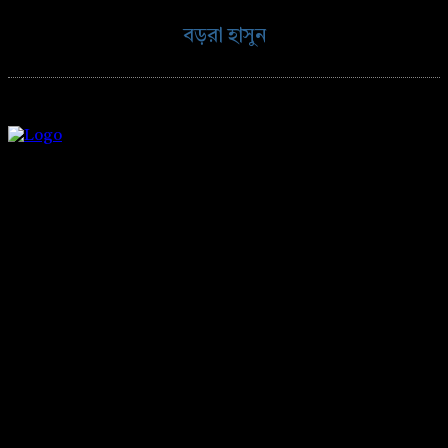
বড়রা হাসুন