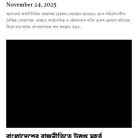
November 24, 2025
খ্যাতনামা অর্থনীতিবিদ অধ্যাপক রেহমান সোবহান বলেছেন, দ্রুত পরিবর্তনশীল
বৈশ্বিক প্রেক্ষাপটে- যেখানে অর্থনৈতিক ও কৌশলগত শক্তি ক্রমশ গ্লোবাল সাউথের
দিকে সরে যাচ্ছে-বাংলাদেশকে তার অবস্থান নতুন...
বাংলাদেশের রাজনীতিতে উত্তপ্ত মুহূর্ত