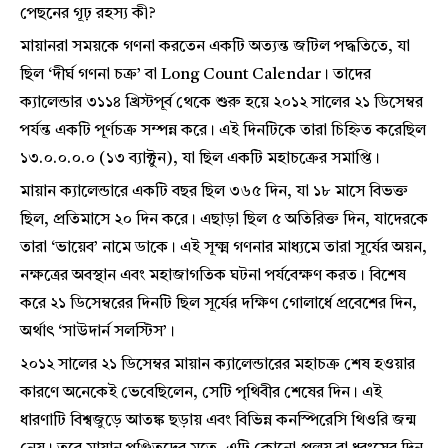
পেছনের গূঢ় রহস্য কী?
মায়ানরা সময়কে গণনা করতেন একটি অত্যন্ত জটিল পদ্ধতিতে, যা
ছিল ‘দীর্ঘ গণনা চক্র’ বা Long Count Calendar। তাদের
ক্যালেন্ডার ৩১১৪ খ্রিস্টপূর্ব থেকে শুরু হয়ে ২০১২ সালের ২১ ডিসেম্বর
পর্যন্ত একটি পূর্ণচক্র সম্পন্ন করে। এই দিনটিকে তারা চিহ্নিত করেছিল
১৩.০.০.০.০ (১৩ ব্যাক্টুন), যা ছিল একটি মহাচক্রের সমাপ্তি।
মায়ান ক্যালেন্ডারে একটি বছর ছিল ৩৬৫ দিন, যা ১৮ মাসে বিভক্ত
ছিল, প্রতিমাসে ২০ দিন করে। এছাড়া ছিল ৫ অতিরিক্ত দিন, যাদেরকে
তারা ‘ভায়েব’ নামে ডাকে। এই সূক্ষ্ম গণনার মাধ্যমে তারা সূর্যের অয়ন,
নক্ষত্রের অবস্থান এবং মহাজাগতিক ঘটনা পর্যবেক্ষণ করত। বিশেষ
করে ২১ ডিসেম্বরের দিনটি ছিল সূর্যের দক্ষিণ গোলার্ধে প্রবেশের দিন,
অর্থাৎ ‘সাউদার্ন সলস্টিস’।
২০১২ সালের ২১ ডিসেম্বর মায়ান ক্যালেন্ডারের মহাচক্র শেষ হওয়ার
কারণে অনেকেই ভেবেছিলেন, সেটি পৃথিবীর শেষের দিন। এই
ধারণাটি বিশ্বজুড়ে আতঙ্ক ছড়ায় এবং বিভিন্ন কনস্পিরেসি থিওরি জন্ম