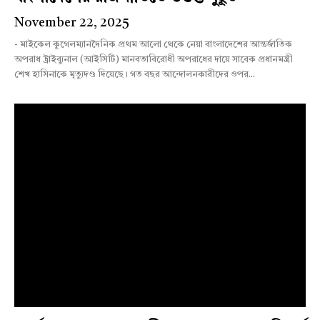
November 22, 2025
- মাইকেল কুগেলম্যানদৈনিক প্রথম আলো থেকে নেয়া বাংলাদেশের আন্তর্জাতিক
অপরাধ ট্রাইব্যুনাল (আইসিটি) মানবতাবিরোধী অপরাধের দায়ে সাবেক প্রধানমন্ত্রী
শেখ হাসিনাকে মৃত্যুদণ্ড দিয়েছে। গত বছর আন্দোলনকারীদের ওপর...