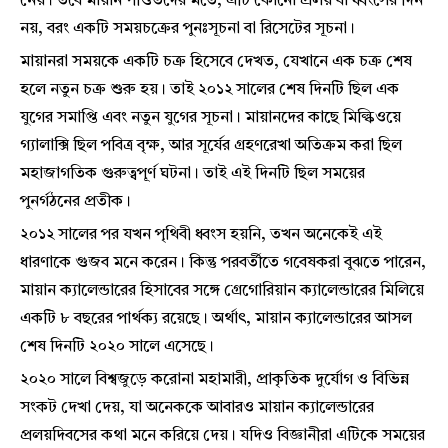
নেয়। তবে মায়ান পণ্ডিতদের মতে, এটি কোনো প্রলয় বা ধ্বংসের দিন
নয়, বরং একটি সময়চক্রের পুনঃসূচনা বা রিসেটের সূচনা।
মায়ানরা সময়কে একটি চক্র হিসেবে দেখত, যেখানে এক চক্র শেষ
হলে নতুন চক্র শুরু হয়। তাই ২০১২ সালের শেষ দিনটি ছিল এক
যুগের সমাপ্তি এবং নতুন যুগের সূচনা। মায়ানদের কাছে মিল্কিওয়ে
গ্যালাক্সি ছিল পবিত্র বৃক্ষ, আর সূর্যের গ্রহণরেখা অতিক্রম করা ছিল
মহাজাগতিক গুরুত্বপূর্ণ ঘটনা। তাই এই দিনটি ছিল সময়ের
পুনর্গঠনের প্রতীক।
২০১২ সালের পর যখন পৃথিবী ধ্বংস হয়নি, তখন অনেকেই এই
ধারণাকে গুজব মনে করেন। কিন্তু পরবর্তীতে গবেষকরা বুঝতে পারেন,
মায়ান ক্যালেন্ডারের হিসাবের সঙ্গে গ্রেগোরিয়ান ক্যালেন্ডারের মিলিয়ে
একটি ৮ বছরের পার্থক্য রয়েছে। অর্থাৎ, মায়ান ক্যালেন্ডারের আসল
শেষ দিনটি ২০২০ সালে এসেছে।
২০২০ সালে বিশ্বজুড়ে করোনা মহামারী, প্রাকৃতিক দুর্যোগ ও বিভিন্ন
সংকট দেখা দেয়, যা অনেককে আবারও মায়ান ক্যালেন্ডারের
প্রলয়দিবসের কথা মনে করিয়ে দেয়। যদিও বিজ্ঞানীরা এটিকে সময়ের