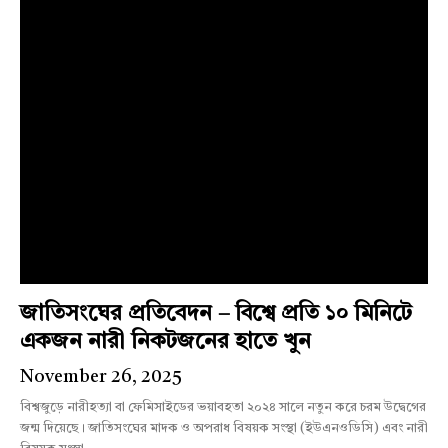
জাতিসংঘের প্রতিবেদন – বিশ্বে প্রতি ১০ মিনিটে
একজন নারী নিকটজনের হাতে খুন
November 26, 2025
বিশ্বজুড়ে নারীহত্যা বা ফেমিসাইডের ভয়াবহতা ২০২৪ সালে নতুন করে চরম উদ্বেগের
জন্ম দিয়েছে। জাতিসংঘের মাদক ও অপরাধ বিষয়ক সংস্থা (ইউএনওডিসি) এবং নারী