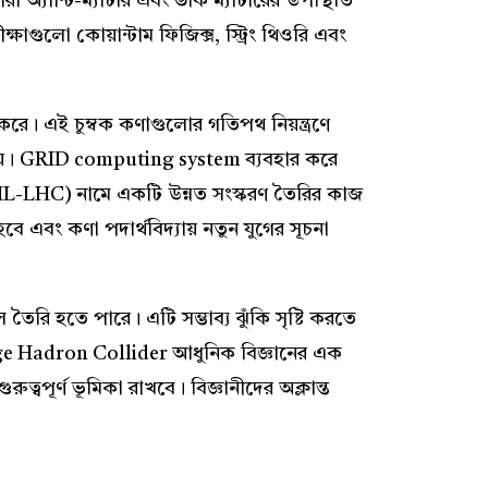
া অ্যান্টি-ম্যাটার এবং ডার্ক ম্যাটারের উপস্থিতি
্ষাগুলো কোয়ান্টাম ফিজিক্স, স্ট্রিং থিওরি এবং
করে। এই চুম্বক কণাগুলোর গতিপথ নিয়ন্ত্রণে
া হয়। GRID computing system ব্যবহার করে
C (HL-LHC) নামে একটি উন্নত সংস্করণ তৈরির কাজ
 এবং কণা পদার্থবিদ্যায় নতুন যুগের সূচনা
তৈরি হতে পারে। এটি সম্ভাব্য ঝুঁকি সৃষ্টি করতে
rge Hadron Collider আধুনিক বিজ্ঞানের এক
ুত্বপূর্ণ ভূমিকা রাখবে। বিজ্ঞানীদের অক্লান্ত