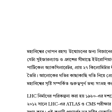
মহাবিশ্বের গোপন রহস্য উন্মোচনের জন্য বিজ্ঞা
যেটা সুইজারল্যান্ড ও ফ্রান্সের সীমান্তে ইউরো
পার্টিকেল অ্যাকসিলারেটর, প্রায় ২৭ কিলোমিটার দীর্
তৈরি। আলোকের গতির কাছাকাছি গতি নিয়ে প্রোটন
মহাবিশ্বের সৃষ্টি সম্পর্কিত গুরুত্বপূর্ণ তথ্য সংগ্রহ 
LHC নির্মাণের পরিকল্পনা করা হয় ১৯৮০-এর দশকে 
২০১২ সালে LHC-এর ATLAS ও CMS পরীক্ষার মাধ্