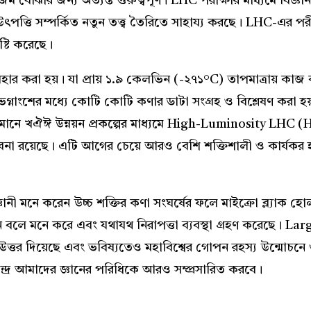
বোঝার জন্য অত্যন্ত গুরুত্বপূর্ণ। LHC পরীক্ষার মাধ্যমে বিজ্ঞানীর
ৎপত্তি সম্পর্কিত নতুন তত্ত্ব তৈরিতে সাহায্য করছে। LHC-এর পরীক
ৃষ্টি করেছে।
ব্যবহার করা হয়। যা প্রায় ১.৯ কেলভিন (-২৭১°C) তাপমাত্রায় কাজ 
গ্নাংশের মধ্যে কোটি কোটি কণার ডাটা সংগ্রহ ও বিশ্লেষণ কর
। বর্তমানে খঐঈ উন্নয়ন প্রকল্পের মাধ্যমে High-Luminosity LH
বনা রয়েছে। এটি আগের চেয়ে আরও বেশি শক্তিশালী ও কার্যকর হবে
ী মনে করেন উচ্চ শক্তির কণা সংঘর্ষের ফলে মাইক্রো ব্ল‍্যাক হোল 
বলে মনে করে এবং যথাযথ নিরাপত্তা ব্যবস্থা গ্রহণ করেছে। La
র উত্তর দিয়েছে এবং ভবিষ্যতেও মহাবিশ্বের গোপন রহস্য উন্মোচনে গুর
েন্দ্র আমাদের জ্ঞানের পরিধিকে আরও সম্প্রসারিত করবে।