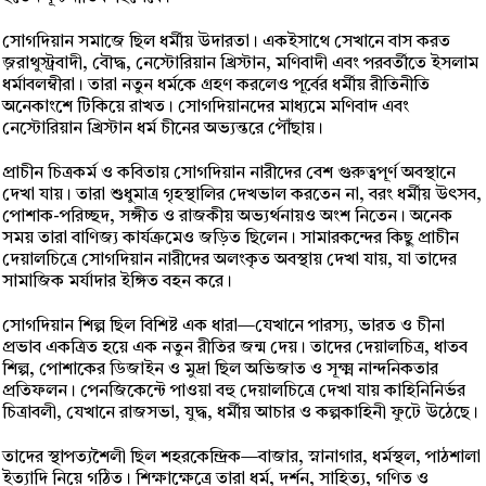
সোগদিয়ান সমাজে ছিল ধর্মীয় উদারতা। একইসাথে সেখানে বাস করত
জ়রাথুস্ট্রবাদী, বৌদ্ধ, নেস্টোরিয়ান খ্রিস্টান, মণিবাদী এবং পরবর্তীতে ইসলাম
ধর্মাবলম্বীরা। তারা নতুন ধর্মকে গ্রহণ করলেও পূর্বের ধর্মীয় রীতিনীতি
অনেকাংশে টিকিয়ে রাখত। সোগদিয়ানদের মাধ্যমে মণিবাদ এবং
নেস্টোরিয়ান খ্রিস্টান ধর্ম চীনের অভ্যন্তরে পৌঁছায়।
প্রাচীন চিত্রকর্ম ও কবিতায় সোগদিয়ান নারীদের বেশ গুরুত্বপূর্ণ অবস্থানে
দেখা যায়। তারা শুধুমাত্র গৃহস্থালির দেখভাল করতেন না, বরং ধর্মীয় উৎসব,
পোশাক-পরিচ্ছদ, সঙ্গীত ও রাজকীয় অভ্যর্থনায়ও অংশ নিতেন। অনেক
সময় তারা বাণিজ্য কার্যক্রমেও জড়িত ছিলেন। সামারকন্দের কিছু প্রাচীন
দেয়ালচিত্রে সোগদিয়ান নারীদের অলংকৃত অবস্থায় দেখা যায়, যা তাদের
সামাজিক মর্যাদার ইঙ্গিত বহন করে।
সোগদিয়ান শিল্প ছিল বিশিষ্ট এক ধারা—যেখানে পারস্য, ভারত ও চীনা
প্রভাব একত্রিত হয়ে এক নতুন রীতির জন্ম দেয়। তাদের দেয়ালচিত্র, ধাতব
শিল্প, পোশাকের ডিজাইন ও মুদ্রা ছিল অভিজাত ও সূক্ষ্ম নান্দনিকতার
প্রতিফলন। পেনজিকেন্টে পাওয়া বহু দেয়ালচিত্রে দেখা যায় কাহিনিনির্ভর
চিত্রাবলী, যেখানে রাজসভা, যুদ্ধ, ধর্মীয় আচার ও কল্পকাহিনী ফুটে উঠেছে।
তাদের স্থাপত্যশৈলী ছিল শহরকেন্দ্রিক—বাজার, স্নানাগার, ধর্মস্থল, পাঠশালা
ইত্যাদি নিয়ে গঠিত। শিক্ষাক্ষেত্রে তারা ধর্ম, দর্শন, সাহিত্য, গণিত ও