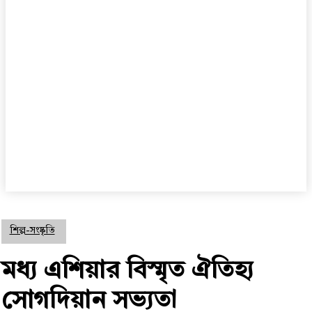
শিল্প-সংষ্কৃতি
মধ্য এশিয়ার বিস্মৃত ঐতিহ্য
সোগদিয়ান সভ্যতা