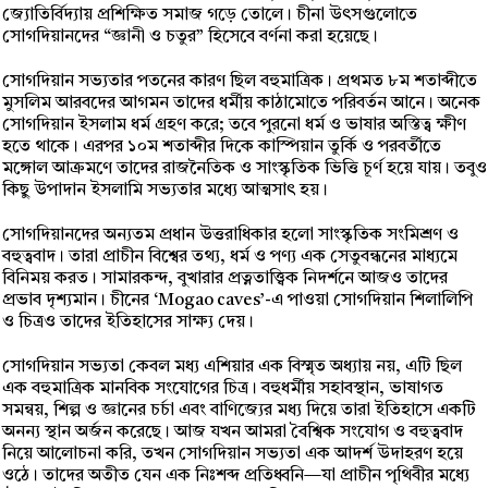
জ্যোতির্বিদ্যায় প্রশিক্ষিত সমাজ গড়ে তোলে। চীনা উৎসগুলোতে
সোগদিয়ানদের “জ্ঞানী ও চতুর” হিসেবে বর্ণনা করা হয়েছে।
সোগদিয়ান সভ্যতার পতনের কারণ ছিল বহুমাত্রিক। প্রথমত ৮ম শতাব্দীতে
মুসলিম আরবদের আগমন তাদের ধর্মীয় কাঠামোতে পরিবর্তন আনে। অনেক
সোগদিয়ান ইসলাম ধর্ম গ্রহণ করে; তবে পুরনো ধর্ম ও ভাষার অস্তিত্ব ক্ষীণ
হতে থাকে। এরপর ১০ম শতাব্দীর দিকে কাস্পিয়ান তুর্কি ও পরবর্তীতে
মঙ্গোল আক্রমণে তাদের রাজনৈতিক ও সাংস্কৃতিক ভিত্তি চূর্ণ হয়ে যায়। তবুও
কিছু উপাদান ইসলামি সভ্যতার মধ্যে আত্মসাৎ হয়।
সোগদিয়ানদের অন্যতম প্রধান উত্তরাধিকার হলো সাংস্কৃতিক সংমিশ্রণ ও
বহুত্ববাদ। তারা প্রাচীন বিশ্বের তথ্য, ধর্ম ও পণ্য এক সেতুবন্ধনের মাধ্যমে
বিনিময় করত। সামারকন্দ, বুখারার প্রত্নতাত্ত্বিক নিদর্শনে আজও তাদের
প্রভাব দৃশ্যমান। চীনের ‘Mogao caves’-এ পাওয়া সোগদিয়ান শিলালিপি
ও চিত্রও তাদের ইতিহাসের সাক্ষ্য দেয়।
সোগদিয়ান সভ্যতা কেবল মধ্য এশিয়ার এক বিস্মৃত অধ্যায় নয়, এটি ছিল
এক বহুমাত্রিক মানবিক সংযোগের চিত্র। বহুধর্মীয় সহাবস্থান, ভাষাগত
সমন্বয়, শিল্প ও জ্ঞানের চর্চা এবং বাণিজ্যের মধ্য দিয়ে তারা ইতিহাসে একটি
অনন্য স্থান অর্জন করেছে। আজ যখন আমরা বৈশ্বিক সংযোগ ও বহুত্ববাদ
নিয়ে আলোচনা করি, তখন সোগদিয়ান সভ্যতা এক আদর্শ উদাহরণ হয়ে
ওঠে। তাদের অতীত যেন এক নিঃশব্দ প্রতিধ্বনি—যা প্রাচীন পৃথিবীর মধ্যে