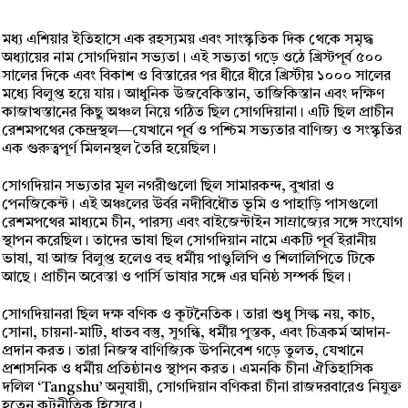
মধ্য এশিয়ার ইতিহাসে এক রহস্যময় এবং সাংস্কৃতিক দিক থেকে সমৃদ্ধ
অধ্যায়ের নাম সোগদিয়ান সভ্যতা। এই সভ্যতা গড়ে ওঠে খ্রিস্টপূর্ব ৫০০
সালের দিকে এবং বিকাশ ও বিস্তারের পর ধীরে ধীরে খ্রিস্টীয় ১০০০ সালের
মধ্যে বিলুপ্ত হয়ে যায়। আধুনিক উজবেকিস্তান, তাজিকিস্তান এবং দক্ষিণ
কাজাখস্তানের কিছু অঞ্চল নিয়ে গঠিত ছিল সোগদিয়ানা। এটি ছিল প্রাচীন
রেশমপথের কেন্দ্রস্থল—যেখানে পূর্ব ও পশ্চিম সভ্যতার বাণিজ্য ও সংস্কৃতির
এক গুরুত্বপূর্ণ মিলনস্থল তৈরি হয়েছিল।
সোগদিয়ান সভ্যতার মূল নগরীগুলো ছিল সামারকন্দ, বুখারা ও
পেনজিকেন্ট। এই অঞ্চলের উর্বর নদীবিধৌত ভূমি ও পাহাড়ি পাসগুলো
রেশমপথের মাধ্যমে চীন, পারস্য এবং বাইজেন্টাইন সাম্রাজ্যের সঙ্গে সংযোগ
স্থাপন করেছিল। তাদের ভাষা ছিল সোগদিয়ান নামে একটি পূর্ব ইরানীয়
ভাষা, যা আজ বিলুপ্ত হলেও বহু ধর্মীয় পাণ্ডুলিপি ও শিলালিপিতে টিকে
আছে। প্রাচীন অবেস্তা ও পার্সি ভাষার সঙ্গে এর ঘনিষ্ঠ সম্পর্ক ছিল।
সোগদিয়ানরা ছিল দক্ষ বণিক ও কূটনৈতিক। তারা শুধু সিল্ক নয়, কাচ,
সোনা, চায়না-মাটি, ধাতব বস্তু, সুগন্ধি, ধর্মীয় পুস্তক, এবং চিত্রকর্ম আদান-
প্রদান করত। তারা নিজস্ব বাণিজ্যিক উপনিবেশ গড়ে তুলত, যেখানে
প্রশাসনিক ও ধর্মীয় প্রতিষ্ঠানও স্থাপন করত। এমনকি চীনা ঐতিহাসিক
দলিল ‘Tangshu’ অনুযায়ী, সোগদিয়ান বণিকরা চীনা রাজদরবারেও নিযুক্ত
হতেন কূটনীতিক হিসেবে।