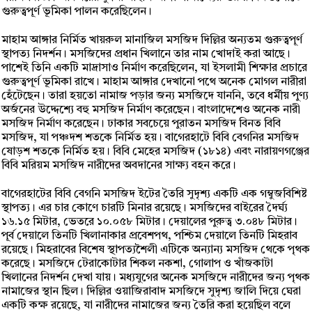
গুরুত্বপূর্ণ ভূমিকা পালন করেছিলেন।
মাহাম আঙ্গার নির্মিত খায়রুল মানাজিল মসজিদ দিল্লির অন্যতম গুরুত্বপূর্ণ
স্থাপত্য নিদর্শন। মসজিদের প্রধান খিলানে তার নাম খোদাই করা আছে।
পাশেই তিনি একটি মাদ্রাসাও নির্মাণ করেছিলেন, যা ইসলামী শিক্ষার প্রচারে
গুরুত্বপূর্ণ ভূমিকা রাখে। মাহাম আঙ্গার দেখানো পথে অনেক মোগল নারীরা
হেঁটেছেন। তারা হয়তো নামাজ পড়ার জন্য মসজিদে যাননি, তবে ধর্মীয় পুণ্য
অর্জনের উদ্দেশ্যে বহু মসজিদ নির্মাণ করেছেন। বাংলাদেশেও অনেক নারী
মসজিদ নির্মাণ করেছেন। ঢাকার সবচেয়ে পুরাতন মসজিদ বিনত বিবি
মসজিদ, যা পঞ্চদশ শতকে নির্মিত হয়। বাগেরহাটে বিবি বেগনির মসজিদ
ষোড়শ শতকে নির্মিত হয়। বিবি মেহের মসজিদ (১৮১৪) এবং নারায়ণগঞ্জের
বিবি মরিয়ম মসজিদ নারীদের অবদানের সাক্ষ্য বহন করে।
বাগেরহাটের বিবি বেগনি মসজিদ ইটের তৈরি সুদৃশ্য একটি এক গম্বুজবিশিষ্ট
স্থাপত্য। এর চার কোণে চারটি মিনার রয়েছে। মসজিদের বাইরের দৈর্ঘ্য
১৬.১৫ মিটার, ভেতরে ১০.০৫৮ মিটার। দেয়ালের পুরুত্ব ৩.০৪৮ মিটার।
পূর্ব দেয়ালে তিনটি খিলানাকার প্রবেশপথ, পশ্চিম দেয়ালে তিনটি মিহরাব
রয়েছে। মিহরাবের বিশেষ স্থাপত্যশৈলী এটিকে অন্যান্য মসজিদ থেকে পৃথক
করেছে। মসজিদে টেরাকোটার শিকল নকশা, গোলাপ ও খাঁজকাটা
খিলানের নিদর্শন দেখা যায়। মধ্যযুগের অনেক মসজিদে নারীদের জন্য পৃথক
নামাজের স্থান ছিল। দিল্লির ওয়াজিরাবাদ মসজিদে সুদৃশ্য জালি দিয়ে ঘেরা
একটি কক্ষ রয়েছে, যা নারীদের নামাজের জন্য তৈরি করা হয়েছিল বলে