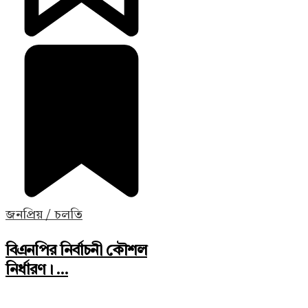
জনপ্রিয় / চলতি
বিএনপির নির্বাচনী কৌশল
নির্ধারণ। ...