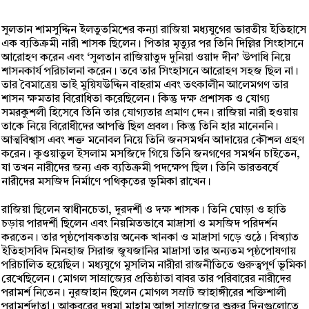
সুলতান শামসুদ্দিন ইলতুতমিশের কন্যা রাজিয়া মধ্যযুগের ভারতীয় ইতিহাসে
এক ব্যতিক্রমী নারী শাসক ছিলেন। পিতার মৃত্যুর পর তিনি দিল্লির সিংহাসনে
আরোহণ করেন এবং ‘সুলতান রাজিয়াতুদ দুনিয়া ওয়াদ দীন’ উপাধি নিয়ে
শাসনকার্য পরিচালনা করেন। তবে তার সিংহাসনে আরোহণ সহজ ছিল না।
তার বৈমাত্রেয় ভাই মুয়িযউদ্দিন বাহরাম এবং তৎকালীন আলেমগণ তার
শাসন ক্ষমতার বিরোধিতা করেছিলেন। কিন্তু দক্ষ প্রশাসক ও যোগ্য
সমরকুশলী হিসেবে তিনি তার যোগ্যতার প্রমাণ দেন। রাজিয়া নারী হওয়ায়
তাকে নিয়ে বিরোধীদের আপত্তি ছিল প্রবল। কিন্তু তিনি হার মানেননি।
আত্মবিশ্বাস এবং শক্ত মনোবল নিয়ে তিনি জনসমর্থন আদায়ের কৌশল গ্রহণ
করেন। কুওয়াতুল ইসলাম মসজিদে গিয়ে তিনি জনগণের সমর্থন চাইতেন,
যা তখন নারীদের জন্য এক ব্যতিক্রমী পদক্ষেপ ছিল। তিনি ভারতবর্ষে
নারীদের মসজিদ নির্মাণে পথিকৃতের ভূমিকা রাখেন।
রাজিয়া ছিলেন স্বাধীনচেতা, দূরদর্শী ও দক্ষ শাসক। তিনি ঘোড়া ও হাতি
চড়ায় পারদর্শী ছিলেন এবং নিয়মিতভাবে মাদ্রাসা ও মসজিদ পরিদর্শন
করতেন। তার পৃষ্ঠপোষকতায় অনেক খানকা ও মাদ্রাসা গড়ে ওঠে। বিখ্যাত
ইতিহাসবিদ মিনহাজ সিরাজ জুযজানির মাদ্রাসা তার অন্যতম পৃষ্ঠপোষণায়
পরিচালিত হয়েছিল। মধ্যযুগে মুসলিম নারীরা রাজনীতিতে গুরুত্বপূর্ণ ভূমিকা
রেখেছিলেন। মোগল সাম্রাজ্যের প্রতিষ্ঠাতা বাবর তার পরিবারের নারীদের
পরামর্শ নিতেন। নুরজাহান ছিলেন মোগল সম্রাট জাহাঙ্গীরের শক্তিশালী
পরামর্শদাতা। আকবরের দুধমা মাহাম আঙ্গা সাম্রাজ্যের শুরুর দিনগুলোতে