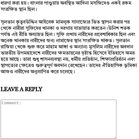
ধারণা করা হয়। বাংলার পাণ্ডুয়ায় অবস্থিত আদিনা মসজিদেও একই রকম
সংরক্ষিত স্থান ছিল।
সুলতান কুতুবউদ্দিন আইবেক মামলুক সাম্রাজ্যের ভিত স্থাপন করার পর
থেকে নারীরা সুফিদের খানকা ও দরগায় যাতায়াত করতেন।উনিশ শতক
পর্যন্ত এই রীতি অব্যাহত ছিল। সুফি প্রথায় নারীদের প্রবেশাধিকার ছিল এবং
অনেক খানকায় নারীদের জন্য নামাজের স্থান সংরক্ষিত থাকত। সুলতান
রাজিয়া থেকে শুরু করে মাহাম আঙ্গা ও অন্যান্য মুসলিম নারীদের অবদান
ভারতীয় উপমহাদেশে নারীদের ক্ষমতায়নের দৃষ্টান্ত হিসেবে ইতিহাসে অমর
হয়ে আছে। তারা শুধু শাসনব্যবস্থা নয়, ধর্মীয় প্রতিষ্ঠান, শিক্ষাপ্রতিষ্ঠান এবং
স্থাপত্যের ক্ষেত্রেও গুরুত্বপূর্ণ অবদান রেখেছেন। তাদের ঐতিহাসিক ভূমিকা
আজও নারীদের অনুপ্রাণিত করে চলেছে।
LEAVE A REPLY
Comment