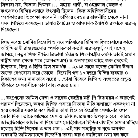
ত্রিভাষা নয়, দ্বিভাষা শিক্ষার। … মহাত্মা গান্ধী, জওহরলাল নেহরু ও
কংগ্রেসও হিন্দির প্রসারে উৎসাহী ছিলেন। কিন্তু অহিন্দিভাষীদের
স্পর্শকাতরতা উপেক্ষা করেননি। চাপিয়ে দেওয়ার রাজনীতি থেকে নানা
সময় পিছিয়ে এসেছেন। ভাষার বৈচিত্র্য ও আঞ্চলিক বৈশিষ্ট্য রক্ষাকে গুরুত্ব
দিয়েছেন।
কিন্তু নরেন্দ্র মোদির বিজেপি ও সংঘ পরিবারের হিন্দি আধিপত্যবাদের কাছে
অহিন্দিভাষী রাজ্যগুলোর স্পর্শকাতরতা কতটা গুরুত্বপূর্ণ, সেই সন্দেহ
জাগছে। নতুন শিক্ষানীতির ত্রিভাষা চরিত্র ও শিক্ষামন্ত্রীর হুমকি তারই প্রমাণ।
রাষ্ট্রীয় স্বয়ং সেবক সংঘ (আরএসএস) ও জনসংঘের কাছে শুরু থেকেই
হিন্দুস্তান, হিন্দু ও হিন্দি ছিল সমার্থক।…২০১৪ সালে নরেন্দ্র মোদির উত্থান
তাদের বেপরোয়া করে তোলে। বিজেপি গত ১০ বছরে হিন্দির ব্যবহার ও
বিকাশের জন্য নানাভাবে সচেষ্ট।…ভাষা হিসেবে হিন্দি ও সংস্কৃতের প্রভুত্ব
স্বীকারে দেশবাসীকে তারা বাধ্য করতে চায়।
… কংগ্রেসের তামিল নেতা ও সাবেক কেন্দ্রীয় মন্ত্রী পি চিদাম্বরম এ কারণেই
পরামর্শ দিয়েছেন, অযথা হিন্দির প্রসারে ত্রিভাষা নীতি রূপায়ণে একবগ্‌গা না
হয়ে কেন্দ্রীয় সরকার বরং দ্বিতীয় ভাষা হিসেবে ইংরেজি শেখানোর ওপর
জোর দিক। তাতে আখেরে দেশ ও ভবিষ্যৎ প্রজন্মই উপকৃত হবে। কারও
জাত্যভিমানে আঘাত না দিয়ে আসমুদ্রহিমাচলে হিন্দির বাধাহীন প্রসার ঘটিয়ে
চলেছে হিন্দি সিনেমা ও তার গান।…এই সার সত্যটুকু না বুঝে অনর্থক
জবরদস্তি তামিলনাড়তে বিজেপির দরজা আরও বহুদিনের জন্য বন্ধ করে