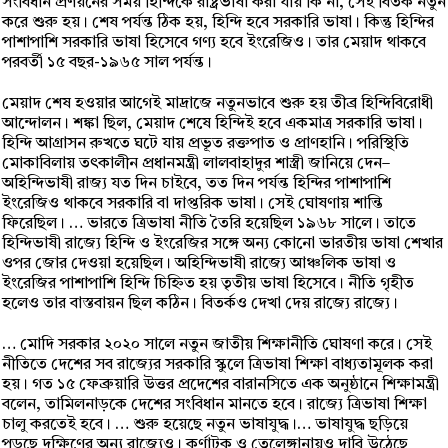
সংবিধান প্রণয়নের সময় হিন্দিকে রাষ্ট্রভাষা করা যায় কি না, সেই বিতর্ক নতুন
করে শুরু হয়। শেষ পর্যন্ত ঠিক হয়, হিন্দি হবে সরকারি ভাষা। কিন্তু হিন্দির
পাশাপাশি সরকারি ভাষা হিসেবে গণ্য হবে ইংরেজিও। তার মেয়াদ থাকবে
পরবর্তী ১৫ বছর-১৯৬৫ সাল পর্যন্ত।
মেয়াদ শেষ হওয়ার আগেই মাদ্রাজে নতুনভাবে শুরু হয় তীব্র হিন্দিবিরোধী
আন্দোলন। শঙ্কা ছিল, মেয়াদ শেষে হিন্দিই হবে একমাত্র সরকারি ভাষা।
হিন্দি আগ্রাসন রুখতে ঘটে যায় প্রভূত রক্তপাত ও প্রাণহানি। পরিস্থিতি
মোকাবিলায় তৎকালীন প্রধানমন্ত্রী লালবাহাদুর শাস্ত্রী জানিয়ে দেন–
অহিন্দিভাষী রাজ্য যত দিন চাইবে, তত দিন পর্যন্ত হিন্দির পাশাপাশি
ইংরেজিও থাকবে সরকারি বা দাপ্তরিক ভাষা। সেই ঘোষণায় শান্তি
ফিরেছিল। … ভারতে ত্রিভাষা নীতি তৈরি হয়েছিল ১৯৬৮ সালে। তাতে
হিন্দিভাষী রাজ্যে হিন্দি ও ইংরেজির সঙ্গে অন্য কোনো ভারতীয় ভাষা শেখার
ওপর জোর দেওয়া হয়েছিল। অহিন্দিভাষী রাজ্যে আঞ্চলিক ভাষা ও
ইংরেজির পাশাপাশি হিন্দি চিহ্নিত হয় তৃতীয় ভাষা হিসেবে। নীতি গৃহীত
হলেও তার বাস্তবায়ন ছিল কঠিন। বিতর্কও দেখা দেয় রাজ্যে রাজ্যে।
… মোদি সরকার ২০২০ সালে নতুন জাতীয় শিক্ষানীতি ঘোষণা করে। সেই
নীতিতে দেশের সব রাজ্যের সরকারি স্কুলে ত্রিভাষা শিক্ষা বাধ্যতামূলক করা
হয়। গত ১৫ ফেব্রুয়ারি উত্তর প্রদেশের বারানসিতে এক অনুষ্ঠানে শিক্ষামন্ত্রী
বলেন, তামিলনাড়কে দেশের সংবিধান মানতে হবে। রাজ্যে ত্রিভাষা শিক্ষা
চালু করতেই হবে। … শুরু হয়েছে নতুন ভাষাযুদ্ধ।… ভাষাযুদ্ধ ছড়িয়ে
পড়ছে দক্ষিণের অন্য রাজ্যেও। কর্ণাটক ও তেলেঙ্গানায়ও দাবি উঠেছে