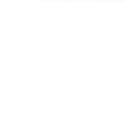
© 2026 GhotonarDosDik. All Rights Reserved.