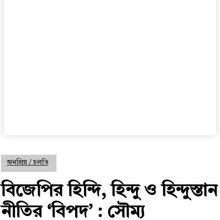
জনপ্রিয় / চলতি
বিজেপির হিন্দি, হিন্দু ও হিন্দুস্তান
নীতির ‘বিপদ’ : সৌম্য