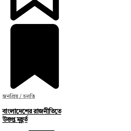
জনপ্রিয় / চলতি
বাংলাদেশের রাজনীতিতে
উত্তপ্ত মুহূর্ত