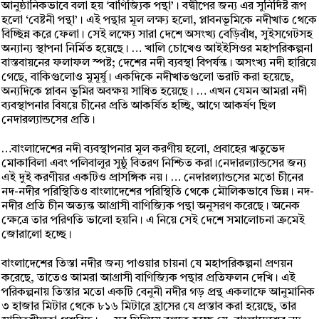
আনুষ্ঠানিকভাবে বলা হয় ‘বাণিজ্যিক পন্থা’। বদ্বীপের জন্য এর সুনির্দিষ্ট রূপ
হলো ‘বেষ্টনী পন্থা’। এই পন্থার মূল লক্ষ্য হলো, প্লাবনভূমিকে নদীখাত থেকে
বিচ্ছিন্ন করে ফেলা। সেই লক্ষ্যে সারা দেশে অসংখ্য বেড়িবাঁধ, সুইসগেটসহ
অন্যান্য স্থাপনা নির্মিত হয়েছে। … খালি চোখেও আইইসিওর মহাপরিকল্পনা
বাস্তবায়নের ফলাফল স্পষ্ট; দেশের নদী ব্যবস্থা বিপর্যন্ত। অসংখ্য নদী হারিয়ে
গেছে, বাকিগুলোও মুমূর্ষু। একদিকে নদীখাতগুলো ভরাট করা হয়েছে,
অন্যদিকে প্লাবন ভূমির অবক্ষয় সাধিত হয়েছে। … এখন যেমন আমরা নদী
ব্যবস্থাপনার বিষয়ে চীনের প্রতি আকর্ষিত হচ্ছি, আগে আকর্ষণ ছিল
নেদারল্যান্ডসের প্রতি।
…বাংলাদেশের নদী ব্যবস্থাপনার মূল করণীয় হলো, প্রবাহের ঋতুভেদ
মোকাবিলা এবং পলিবালুর সুষ্ঠু বিতরণ নিশ্চিত করা।নেদারল্যান্ডসের জন্য
এই দুই করণীয়র একটিও প্রাসঙ্গিক নয়। … নেদারল্যান্ডসের মতো চীনের
নদ-নদীর পরিস্থিতিও বাংলাদেশের পরিস্থিতি থেকে মৌলিকভাবে ভিন্ন। নদ-
নদীর প্রতি চীন অত্যন্ত আগ্রাসী বাণিজ্যিক পন্থা অনুসরণ করেছে। অনেক
ক্ষেত্রে তার পরিণতি ভালো হয়নি। এ নিয়ে সেই দেশে সমালোচনা ক্রমেই
জোরালো হচ্ছে।
বাংলাদেশের তিস্তা নদীর জন্য পাওয়ার চায়না যে মহাপরিকল্পনা প্রণয়ন
করেছে, তাতেও আমরা আগ্রাসী বাণিজ্যিক পন্থার প্রতিফলন দেখি। এই
পরিকল্পনায় তিস্তার মতো একটি বেনুনী নদীর গড় প্রন্থ একলাফে আনুমানিক
৩ হাজার মিটার থেকে ৮১৬ মিটারে হ্রাসের যে প্রস্তাব করা হয়েছে, তার